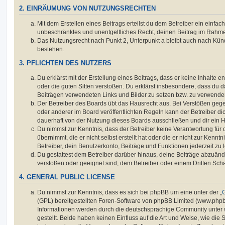
2. EINRÄUMUNG VON NUTZUNGSRECHTEN
Mit dem Erstellen eines Beitrags erteilst du dem Betreiber ein einfach
unbeschränktes und unentgeltliches Recht, deinen Beitrag im Rahm
Das Nutzungsrecht nach Punkt 2, Unterpunkt a bleibt auch nach Kü
bestehen.
3. PFLICHTEN DES NUTZERS
Du erklärst mit der Erstellung eines Beitrags, dass er keine Inhalte e
oder die guten Sitten verstoßen. Du erklärst insbesondere, dass du da
Beiträgen verwendeten Links und Bilder zu setzen bzw. zu verwende
Der Betreiber des Boards übt das Hausrecht aus. Bei Verstößen g
oder anderer im Board veröffentlichten Regeln kann der Betreiber 
dauerhaft von der Nutzung dieses Boards ausschließen und dir ein H
Du nimmst zur Kenntnis, dass der Betreiber keine Verantwortung für d
übernimmt, die er nicht selbst erstellt hat oder die er nicht zur Ken
Betreiber, dein Benutzerkonto, Beiträge und Funktionen jederzeit zu 
Du gestattest dem Betreiber darüber hinaus, deine Beiträge abzuände
verstoßen oder geeignet sind, dem Betreiber oder einem Dritten Sc
4. GENERAL PUBLIC LICENSE
Du nimmst zur Kenntnis, dass es sich bei phpBB um eine unter der „
G
(GPL) bereitgestellten Foren-Software von phpBB Limited (www.php
Informationen werden durch die deutschsprachige Community unter
gestellt. Beide haben keinen Einfluss auf die Art und Weise, wie die