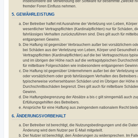
insbesondere die Verwendung der Software für bestimmte Zwecke nic
fremder Foren Einfluss nehmen.
5. GEWÄHRLEISTUNG
Der Betreiber haftet mit Ausnahme der Verletzung von Leben, Körpe
wesentlicher Vertragspflichten (Kardinalpflichten) nur für Schäden, di
fahrlässiges Verhalten zurückzuführen sind. Dies gilt auch für mitt
entgangenen Gewinn.
Die Haftung ist gegenüber Verbrauchern außer bei vorsätzlichem ode
bei Schäden aus der Verletzung von Leben, Körper und Gesundheit u
Vertragspflichten (Kardinalpflichten) auf die bei Vertragsschluss t
und im übrigen der Höhe nach auf die vertragstypischen Durchschnit
für mittelbare Folgeschäden wie insbesondere entgangenen Gewinn
Die Haftung ist gegenüber Unternehmern außer bei der Verletzung 
oder vorsätzlichem oder grob fahrlässigem Verhalten des Betreibers 
typischerweise vorhersehbaren Schäden und im Übrigen der Höhe na
Durchschnittsschäden begrenzt. Dies gilt auch für mittelbare Schä
Gewinn.
Die Haftungsbegrenzung der Absätze a bis c gilt sinngemäß auch zug
Erfüllungsgehilfen des Betreibers.
Ansprüche für eine Haftung aus zwingendem nationalem Recht bleib
6. ÄNDERUNGSVORBEHALT
Der Betreiber ist berechtigt, die Nutzungsbedingungen und die Date
Änderung wird dem Nutzer per E-Mail mitgeteilt.
Der Nutzer ist berechtigt, den Änderungen zu widersprechen. Im Fall