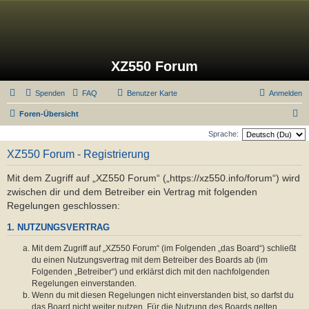
XZ550 Forum
Spenden
FAQ
Benutzer Karte
Anmelden
S
Foren-Übersicht
u
Sprache:
c
XZ550 Forum - Registrierung
h
Mit dem Zugriff auf „XZ550 Forum“ („https://xz550.info/forum“) wird
e
zwischen dir und dem Betreiber ein Vertrag mit folgenden
Regelungen geschlossen:
1. NUTZUNGSVERTRAG
Mit dem Zugriff auf „XZ550 Forum“ (im Folgenden „das Board“) schließt
du einen Nutzungsvertrag mit dem Betreiber des Boards ab (im
Folgenden „Betreiber“) und erklärst dich mit den nachfolgenden
Regelungen einverstanden.
Wenn du mit diesen Regelungen nicht einverstanden bist, so darfst du
das Board nicht weiter nutzen. Für die Nutzung des Boards gelten