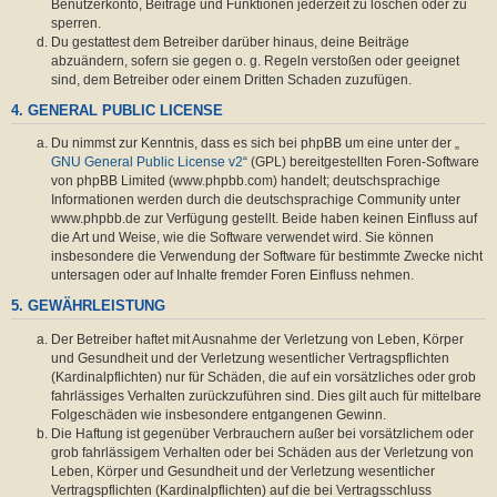
Benutzerkonto, Beiträge und Funktionen jederzeit zu löschen oder zu
sperren.
Du gestattest dem Betreiber darüber hinaus, deine Beiträge
abzuändern, sofern sie gegen o. g. Regeln verstoßen oder geeignet
sind, dem Betreiber oder einem Dritten Schaden zuzufügen.
4. GENERAL PUBLIC LICENSE
Du nimmst zur Kenntnis, dass es sich bei phpBB um eine unter der „
GNU General Public License v2
“ (GPL) bereitgestellten Foren-Software
von phpBB Limited (www.phpbb.com) handelt; deutschsprachige
Informationen werden durch die deutschsprachige Community unter
www.phpbb.de zur Verfügung gestellt. Beide haben keinen Einfluss auf
die Art und Weise, wie die Software verwendet wird. Sie können
insbesondere die Verwendung der Software für bestimmte Zwecke nicht
untersagen oder auf Inhalte fremder Foren Einfluss nehmen.
5. GEWÄHRLEISTUNG
Der Betreiber haftet mit Ausnahme der Verletzung von Leben, Körper
und Gesundheit und der Verletzung wesentlicher Vertragspflichten
(Kardinalpflichten) nur für Schäden, die auf ein vorsätzliches oder grob
fahrlässiges Verhalten zurückzuführen sind. Dies gilt auch für mittelbare
Folgeschäden wie insbesondere entgangenen Gewinn.
Die Haftung ist gegenüber Verbrauchern außer bei vorsätzlichem oder
grob fahrlässigem Verhalten oder bei Schäden aus der Verletzung von
Leben, Körper und Gesundheit und der Verletzung wesentlicher
Vertragspflichten (Kardinalpflichten) auf die bei Vertragsschluss