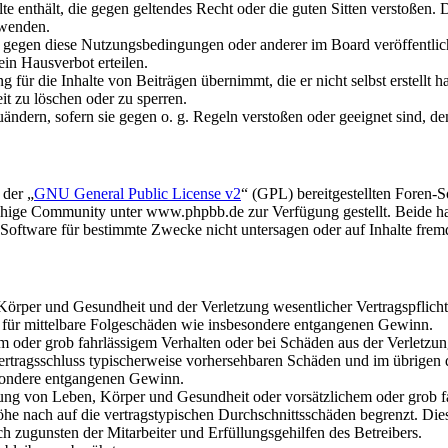
alte enthält, die gegen geltendes Recht oder die guten Sitten verstoßen. 
rwenden.
n gegen diese Nutzungsbedingungen oder anderer im Board veröffentli
in Hausverbot erteilen.
für die Inhalte von Beiträgen übernimmt, die er nicht selbst erstellt 
it zu löschen oder zu sperren.
uändern, sofern sie gegen o. g. Regeln verstoßen oder geeignet sind, 
 der „
GNU General Public License v2
“ (GPL) bereitgestellten Foren
hige Community unter www.phpbb.de zur Verfügung gestellt. Beide hab
oftware für bestimmte Zwecke nicht untersagen oder auf Inhalte frem
rper und Gesundheit und der Verletzung wesentlicher Vertragspflichten
ch für mittelbare Folgeschäden wie insbesondere entgangenen Gewinn.
em oder grob fahrlässigem Verhalten oder bei Schäden aus der Verletz
i Vertragsschluss typischerweise vorhersehbaren Schäden und im übrigen
besondere entgangenen Gewinn.
ng von Leben, Körper und Gesundheit oder vorsätzlichem oder grob fah
e nach auf die vertragstypischen Durchschnittsschäden begrenzt. Dies
h zugunsten der Mitarbeiter und Erfüllungsgehilfen des Betreibers.