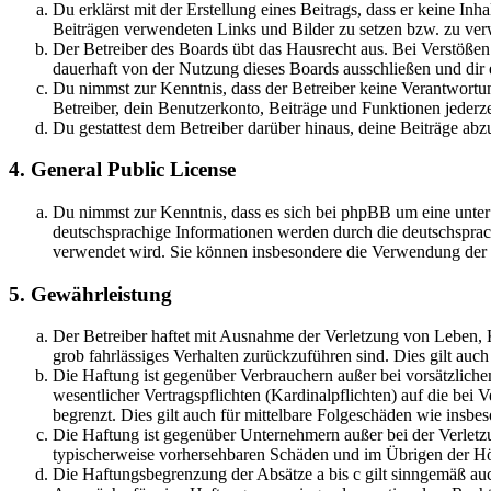
Du erklärst mit der Erstellung eines Beitrags, dass er keine Inh
Beiträgen verwendeten Links und Bilder zu setzen bzw. zu ve
Der Betreiber des Boards übt das Hausrecht aus. Bei Verstöße
dauerhaft von der Nutzung dieses Boards ausschließen und dir e
Du nimmst zur Kenntnis, dass der Betreiber keine Verantwortung 
Betreiber, dein Benutzerkonto, Beiträge und Funktionen jederze
Du gestattest dem Betreiber darüber hinaus, deine Beiträge abz
4. General Public License
Du nimmst zur Kenntnis, dass es sich bei phpBB um eine unter
deutschsprachige Informationen werden durch die deutschsprac
verwendet wird. Sie können insbesondere die Verwendung der S
5. Gewährleistung
Der Betreiber haftet mit Ausnahme der Verletzung von Leben, Kö
grob fahrlässiges Verhalten zurückzuführen sind. Dies gilt au
Die Haftung ist gegenüber Verbrauchern außer bei vorsätzlich
wesentlicher Vertragspflichten (Kardinalpflichten) auf die be
begrenzt. Dies gilt auch für mittelbare Folgeschäden wie ins
Die Haftung ist gegenüber Unternehmern außer bei der Verletzu
typischerweise vorhersehbaren Schäden und im Übrigen der Höh
Die Haftungsbegrenzung der Absätze a bis c gilt sinngemäß auc