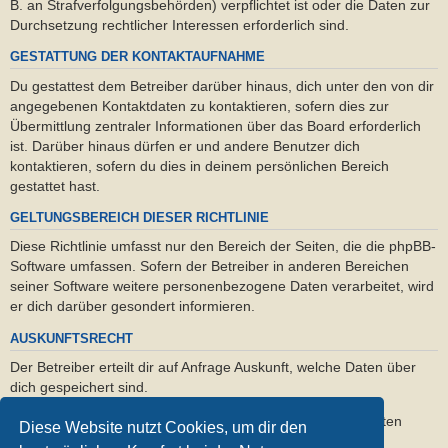
B. an Strafverfolgungsbehörden) verpflichtet ist oder die Daten zur
Durchsetzung rechtlicher Interessen erforderlich sind.
GESTATTUNG DER KONTAKTAUFNAHME
Du gestattest dem Betreiber darüber hinaus, dich unter den von dir
angegebenen Kontaktdaten zu kontaktieren, sofern dies zur
Übermittlung zentraler Informationen über das Board erforderlich
ist. Darüber hinaus dürfen er und andere Benutzer dich
kontaktieren, sofern du dies in deinem persönlichen Bereich
gestattet hast.
GELTUNGSBEREICH DIESER RICHTLINIE
Diese Richtlinie umfasst nur den Bereich der Seiten, die die phpBB-
Software umfassen. Sofern der Betreiber in anderen Bereichen
seiner Software weitere personenbezogene Daten verarbeitet, wird
er dich darüber gesondert informieren.
AUSKUNFTSRECHT
Der Betreiber erteilt dir auf Anfrage Auskunft, welche Daten über
dich gespeichert sind.
Du kannst jederzeit die Löschung bzw. Sperrung deiner Daten
Diese Website nutzt Cookies, um dir den
verlangen. Kontaktiere hierzu bitte den Betreiber.