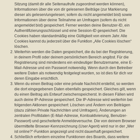
Sitzung (damit dir alle Seitenaufrufe zugeordnet werden können),
Informationen über die von dir gelesenen Beiträge (zur Markierung
dieser als gelesen/ungelesen; sofern du nicht angemeldet bist) sowie
Informationen über deine Teilnahme an Umfragen (sofern du nicht
angemeldet bist) gespeichert. Ferner werden deine Benutzer-ID, ein
Authentifizierungsschlüssel und eine Session-ID gespeichert. Die
Cookies haben standardmäßig eine Gültigkeit von einem Jahr. Alle
Cookies kannst du jederzeit über die Funktion „Alle Cookies löschen“
löschen.
Weiterhin werden die Daten gespeichert, die du bei der Registrierung,
in deinem Profil oder deinem persönlichem Bereich angibst. Für die
Registrierung sind mindestens ein eindeutiger Benutzername, eine E-
Mail-Adresse und ein Passwort notwendig. Wenn durch den Betreiber
weitere Daten als notwendig festgelegt wurden, so ist dies für dich vor
deren Eingabe ersichtlich.
Wenn du einen Beitrag oder eine private Nachricht erstellst, so werden
die dort eingegebenen Daten ebenfalls gespeichert. Gleiches gilt, wenn
du einen Beitrag als Entwurf zwischenspeicherst. In diesen Fällen wird
auch deine IP-Adresse gespeichert. Die IP-Adresse wird weiterhin bei
folgenden Aktionen gespeichert: Löschen und Ändern von Beiträgen
(dazu zählen Private Nachrichten und Umfragen), Änderungen an
zentralen Profildaten (E-Mail-Adresse, Kontoaktivierung, Benutzer-
Passwort) und gescheiterte Anmeldeversuche. Die von deinem Browser
übermittelte Browser-Kennzeichnung (User Agent) wird nur in der „Wer
ist online?“-Funktion angezeigt und nicht dauerhaft gespeichert.
Schließlich erfordern einzelne Funktionen des Boards, dass weitere