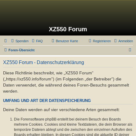
XZ550 Forum
Spenden
FAQ
Benutzer Karte
Registrieren
Anmelden
S
Foren-Übersicht
u
XZ550 Forum - Datenschutzerklärung
c
h
Diese Richtlinie beschreibt, wie „XZ550 Forum“
(„https://xz550.info/forum“) (im Folgenden „der Betreiber“) die
e
Daten verwendet, die während deines Foren-Besuchs gesammelt
werden.
UMFANG UND ART DER DATENSPEICHERUNG
Deine Daten werden auf vier verschiedene Arten gesammelt:
Die Forensoftware phpBB erstellt bei deinem Besuch des Boards
mehrere Cookies. Cookies sind kleine Textdateien, die dein Browser als
temporäre Dateien ablegt und die zwischen den einzelnen Aufrufen des
Boards erhalten bleiben. In diesen Cookies sind die aktuelle ID deiner