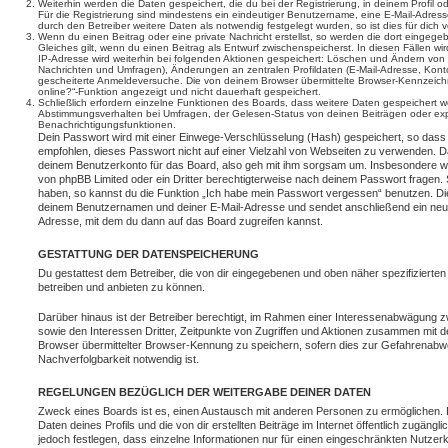
Weiterhin werden die Daten gespeichert, die du bei der Registrierung, in deinem Profil 
Für die Registrierung sind mindestens ein eindeutiger Benutzername, eine E-Mail-Adre
durch den Betreiber weitere Daten als notwendig festgelegt wurden, so ist dies für dich v
Wenn du einen Beitrag oder eine private Nachricht erstellst, so werden die dort eingeg
Gleiches gilt, wenn du einen Beitrag als Entwurf zwischenspeicherst. In diesen Fällen wi
IP-Adresse wird weiterhin bei folgenden Aktionen gespeichert: Löschen und Ändern von 
Nachrichten und Umfragen), Änderungen an zentralen Profildaten (E-Mail-Adresse, Kont
gescheiterte Anmeldeversuche. Die von deinem Browser übermittelte Browser-Kennzeichnu
online?“-Funktion angezeigt und nicht dauerhaft gespeichert.
Schließlich erfordern einzelne Funktionen des Boards, dass weitere Daten gespeichert
Abstimmungsverhalten bei Umfragen, der Gelesen-Status von deinen Beiträgen oder expl
Benachrichtigungsfunktionen.
Dein Passwort wird mit einer Einwege-Verschlüsselung (Hash) gespeichert, so dass e
empfohlen, dieses Passwort nicht auf einer Vielzahl von Webseiten zu verwenden. D
deinem Benutzerkonto für das Board, also geh mit ihm sorgsam um. Insbesondere wird
von phpBB Limited oder ein Dritter berechtigterweise nach deinem Passwort fragen. 
haben, so kannst du die Funktion „Ich habe mein Passwort vergessen“ benutzen. Di
deinem Benutzernamen und deiner E-Mail-Adresse und sendet anschließend ein neu
Adresse, mit dem du dann auf das Board zugreifen kannst.
GESTATTUNG DER DATENSPEICHERUNG
Du gestattest dem Betreiber, die von dir eingegebenen und oben näher spezifizierte
betreiben und anbieten zu können.
Darüber hinaus ist der Betreiber berechtigt, im Rahmen einer Interessenabwägung 
sowie den Interessen Dritter, Zeitpunkte von Zugriffen und Aktionen zusammen mit 
Browser übermittelter Browser-Kennung zu speichern, sofern dies zur Gefahrenabwe
Nachverfolgbarkeit notwendig ist.
REGELUNGEN BEZÜGLICH DER WEITERGABE DEINER DATEN
Zweck eines Boards ist es, einen Austausch mit anderen Personen zu ermöglichen. D
Daten deines Profils und die von dir erstellten Beiträge im Internet öffentlich zugäng
jedoch festlegen, dass einzelne Informationen nur für einen eingeschränkten Nutzerkr