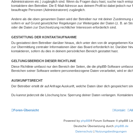
Administratoren etc.) zugänglich sind. Wenn du Fragen dazu hast, suche nach ent
kontaktiere den Betreiber. Die E-Mail-Adresse aus deinem Profil ist dabei jedoch nur
beauftragte Personen (Administratoren) zugänglich.
Andere als die oben genannten Daten wird der Betreiber nur mit deiner Zustimmung an 
sofern er auf Grund gesetzlicher Regelungen zur Weitergabe der Daten (z. B. an Stra
oder die Daten zur Durchsetzung rechtlicher Interessen erforderlich sind.
GESTATTUNG DER KONTAKTAUFNAHME
Du gestattest dem Betreiber darüber hinaus, dich unter den von dir angegebenen Kon
zur Übermittlung zentraler Informationen über das Board erforderlich ist. Darüber h
kontaktieren, sofern du dies in deinem persönlichen Bereich gestattet hast.
GELTUNGSBEREICH DIESER RICHTLINIE
Diese Richtlinie umfasst nur den Bereich der Seiten, die die phpBB-Software umfasse
Bereichen seiner Software weitere personenbezogene Daten verarbeitet, wird er dich
AUSKUNFTSRECHT
Der Betreiber erteilt dir auf Anfrage Auskunft, welche Daten über dich gespeichert sin
Du kannst jederzeit die Löschung bzw. Sperrung deiner Daten verlangen. Kontaktiere 
Foren-Übersicht
Kontakt
Al
Powered by
phpBB
® Forum Software © phpBB Lim
Deutsche Übersetzung durch
phpBB.de
Datenschutz
|
Nutzungsbedingungen