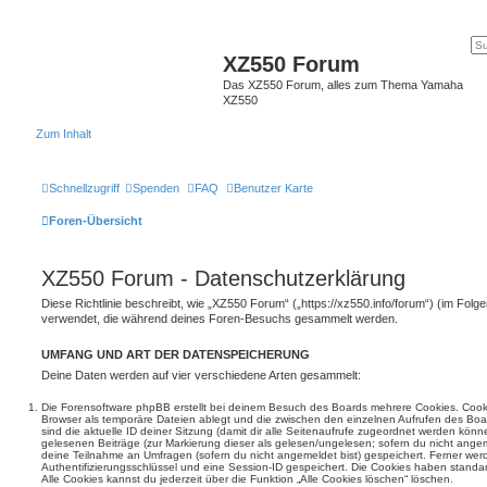
XZ550 Forum
Das XZ550 Forum, alles zum Thema Yamaha
XZ550
Zum Inhalt
Schnellzugriff
Spenden
FAQ
Benutzer Karte
Foren-Übersicht
XZ550 Forum - Datenschutzerklärung
Diese Richtlinie beschreibt, wie „XZ550 Forum“ („https://xz550.info/forum“) (im Folg
verwendet, die während deines Foren-Besuchs gesammelt werden.
UMFANG UND ART DER DATENSPEICHERUNG
Deine Daten werden auf vier verschiedene Arten gesammelt:
Die Forensoftware phpBB erstellt bei deinem Besuch des Boards mehrere Cookies. Cookie
Browser als temporäre Dateien ablegt und die zwischen den einzelnen Aufrufen des Boar
sind die aktuelle ID deiner Sitzung (damit dir alle Seitenaufrufe zugeordnet werden könn
gelesenen Beiträge (zur Markierung dieser als gelesen/ungelesen; sofern du nicht angem
deine Teilnahme an Umfragen (sofern du nicht angemeldet bist) gespeichert. Ferner wer
Authentifizierungsschlüssel und eine Session-ID gespeichert. Die Cookies haben standar
Alle Cookies kannst du jederzeit über die Funktion „Alle Cookies löschen“ löschen.