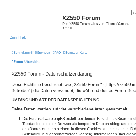
XZ550 Forum
Das XZ550 Forum, alles zum Thema Yamaha
XZ550
Zum Inhalt
Schnellzugriff
Spenden
FAQ
Benutzer Karte
Foren-Übersicht
XZ550 Forum - Datenschutzerklärung
Diese Richtlinie beschreibt, wie „XZ550 Forum“ („https://xz550.i
Betreiber“) die Daten verwendet, die während deines Foren-Be
UMFANG UND ART DER DATENSPEICHERUNG
Deine Daten werden auf vier verschiedene Arten gesammelt:
Die Forensoftware phpBB erstellt bei deinem Besuch des Boards meh
Textdateien, die dein Browser als temporäre Dateien ablegt und die
des Boards erhalten bleiben. In diesen Cookies sind die aktuelle ID d
Seitenaufrufe zugeordnet werden können), Informationen über die vo