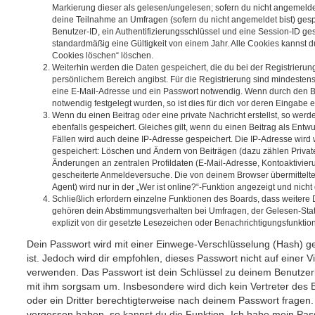
Markierung dieser als gelesen/ungelesen; sofern du nicht angemeldet
deine Teilnahme an Umfragen (sofern du nicht angemeldet bist) ges
Benutzer-ID, ein Authentifizierungsschlüssel und eine Session-ID g
standardmäßig eine Gültigkeit von einem Jahr. Alle Cookies kannst du
Cookies löschen“ löschen.
Weiterhin werden die Daten gespeichert, die du bei der Registrierun
persönlichem Bereich angibst. Für die Registrierung sind mindesten
eine E-Mail-Adresse und ein Passwort notwendig. Wenn durch den Be
notwendig festgelegt wurden, so ist dies für dich vor deren Eingabe er
Wenn du einen Beitrag oder eine private Nachricht erstellst, so wer
ebenfalls gespeichert. Gleiches gilt, wenn du einen Beitrag als Entw
Fällen wird auch deine IP-Adresse gespeichert. Die IP-Adresse wird 
gespeichert: Löschen und Ändern von Beiträgen (dazu zählen Privat
Änderungen an zentralen Profildaten (E-Mail-Adresse, Kontoaktivier
gescheiterte Anmeldeversuche. Die von deinem Browser übermittel
Agent) wird nur in der „Wer ist online?“-Funktion angezeigt und nicht
Schließlich erfordern einzelne Funktionen des Boards, dass weitere
gehören dein Abstimmungsverhalten bei Umfragen, der Gelesen-Stat
explizit von dir gesetzte Lesezeichen oder Benachrichtigungsfunktio
Dein Passwort wird mit einer Einwege-Verschlüsselung (Hash) ge
ist. Jedoch wird dir empfohlen, dieses Passwort nicht auf einer 
verwenden. Das Passwort ist dein Schlüssel zu deinem Benutzer
mit ihm sorgsam um. Insbesondere wird dich kein Vertreter des 
oder ein Dritter berechtigterweise nach deinem Passwort fragen.
vergessen haben, so kannst du die Funktion „Ich habe mein Pas