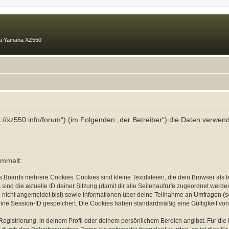
ma Yamaha XZ550
ps://xz550.info/forum“) (im Folgenden „der Betreiber“) die Daten ver
ammelt:
s Boards mehrere Cookies. Cookies sind kleine Textdateien, die dein Browser als
 sind die aktuelle ID deiner Sitzung (damit dir alle Seitenaufrufe zugeordnet werd
u nicht angemeldet bist) sowie Informationen über deine Teilnahme an Umfragen (s
eine Session-ID gespeichert. Die Cookies haben standardmäßig eine Gültigkeit von 
Registrierung, in deinem Profil oder deinem persönlichem Bereich angibst. Für di