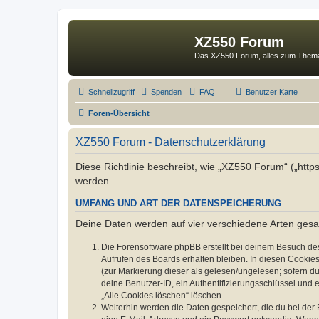
XZ550 Forum
Das XZ550 Forum, alles zum The
Schnellzugriff
Spenden
FAQ
Benutzer Karte
Foren-Übersicht
XZ550 Forum - Datenschutzerklärung
Diese Richtlinie beschreibt, wie „XZ550 Forum“ („htt
werden.
UMFANG UND ART DER DATENSPEICHERUNG
Deine Daten werden auf vier verschiedene Arten ges
Die Forensoftware phpBB erstellt bei deinem Besuch de
Aufrufen des Boards erhalten bleiben. In diesen Cookies
(zur Markierung dieser als gelesen/ungelesen; sofern d
deine Benutzer-ID, ein Authentifizierungsschlüssel und 
„Alle Cookies löschen“ löschen.
Weiterhin werden die Daten gespeichert, die du bei der 