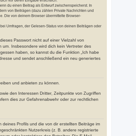
dich vor deren Eingabe ersichtlich.
wenn du einen Beitrag als Entwurf zwischenspeicherst. In
dern von Beiträgen (dazu zählen Private Nachrichten und
e. Die von deinem Browser übermittelte Browser-
 bei Umfragen, der Gelesen-Status von deinen Beiträgen oder
dieses Passwort nicht auf einer Vielzahl von
 um. Insbesondere wird dich kein Vertreter des
ergessen haben, so kannst du die Funktion „Ich habe
resse und sendet anschließend ein neu generiertes
reiben und anbieten zu können.
ie den Interessen Dritter, Zeitpunkte von Zugriffen
fern dies zur Gefahrenabwehr oder zur rechtlichen
eines Profils und die von dir erstellten Beiträge im
ngeschränkten Nutzerkreis (z. B. andere registrierte