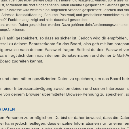
rch den Betreiber weitere Daten als notwendig festgelegt wurden, so ist dies für 
llst, so werden die dort eingegebenen Daten ebenfalls gespeichert. Gleiches gilt, 
Die IP-Adresse wird weiterhin bei folgenden Aktionen gespeichert: Löschen und Än
l-Adresse, Kontoaktivierung, Benutzer-Passwort) und gescheiterte Anmeldeversuch
ine?“-Funktion angezeigt und nicht dauerhaft gespeichert.
 dass weitere Daten gespeichert werden. Dazu gehören dein Abstimmungsverhalten
gungsfunktionen.
(Hash) gespeichert, so dass es sicher ist. Jedoch wird dir empfohlen, 
ssel zu deinem Benutzerkonto für das Board, also geh mit ihm sorgsam
htigterweise nach deinem Passwort fragen. Solltest du dein Passwort v
are fragt dich dann nach deinem Benutzernamen und deiner E-Mail-Ad
Board zugreifen kannst.
en und oben näher spezifizierten Daten zu speichern, um das Board bet
en einer Interessenabwägung zwischen deinen und seinen Interessen sow
r von deinem Browser übermittelter Browser-Kennung zu speichern, so
R DATEN
n Personen zu ermöglichen. Du bist dir daher bewusst, dass die Daten d
ber kann jedoch festlegen, dass einzelne Informationen nur für einen ei