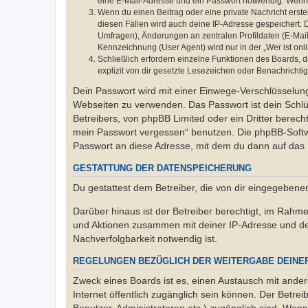
eine E-Mail-Adresse und ein Passwort notwendig. Wenn du
Wenn du einen Beitrag oder eine private Nachricht erste
diesen Fällen wird auch deine IP-Adresse gespeichert. 
Umfragen), Änderungen an zentralen Profildaten (E-Mai
Kennzeichnung (User Agent) wird nur in der „Wer ist onl
Schließlich erfordern einzelne Funktionen des Boards,
explizit von dir gesetzte Lesezeichen oder Benachrichti
Dein Passwort wird mit einer Einwege-Verschlüsselung 
Webseiten zu verwenden. Das Passwort ist dein Schlü
Betreibers, von phpBB Limited oder ein Dritter berec
mein Passwort vergessen“ benutzen. Die phpBB-Softw
Passwort an diese Adresse, mit dem du dann auf das 
GESTATTUNG DER DATENSPEICHERUNG
Du gestattest dem Betreiber, die von dir eingegeben
Darüber hinaus ist der Betreiber berechtigt, im Rahm
und Aktionen zusammen mit deiner IP-Adresse und de
Nachverfolgbarkeit notwendig ist.
REGELUNGEN BEZÜGLICH DER WEITERGABE DEINE
Zweck eines Boards ist es, einen Austausch mit andere
Internet öffentlich zugänglich sein können. Der Betrei