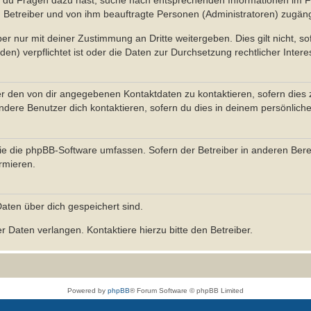
n du Fragen dazu hast, suche nach entsprechenden Informationen im Fo
n Betreiber und von ihm beauftragte Personen (Administratoren) zugäng
r nur mit deiner Zustimmung an Dritte weitergeben. Dies gilt nicht, s
n) verpflichtet ist oder die Daten zur Durchsetzung rechtlicher Interes
er den von dir angegebenen Kontaktdaten zu kontaktieren, sofern dies 
andere Benutzer dich kontaktieren, sofern du dies in deinem persönliche
, die die phpBB-Software umfassen. Sofern der Betreiber in anderen Be
ormieren.
 Daten über dich gespeichert sind.
 Daten verlangen. Kontaktiere hierzu bitte den Betreiber.
Powered by
phpBB
® Forum Software © phpBB Limited
Deutsche Übersetzung durch
phpBB.de