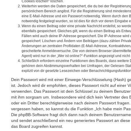
Cookies löschen“ löschen.
Weiterhin werden die Daten gespeichert, die du bei der Registrierun
persönlichem Bereich angibst. Für die Registrierung sind mindesten
eine E-Mail-Adresse und ein Passwort notwendig. Wenn durch den Be
notwendig festgelegt wurden, so ist dies für dich vor deren Eingabe er
Wenn du einen Beitrag oder eine private Nachricht erstellst, so wer
ebenfalls gespeichert. Gleiches gilt, wenn du einen Beitrag als Entw
Fällen wird auch deine IP-Adresse gespeichert. Die IP-Adresse wird 
gespeichert: Löschen und Ändern von Beiträgen (dazu zählen Privat
Änderungen an zentralen Profildaten (E-Mail-Adresse, Kontoaktivier
gescheiterte Anmeldeversuche. Die von deinem Browser übermittel
Agent) wird nur in der „Wer ist online?“-Funktion angezeigt und nicht
Schließlich erfordern einzelne Funktionen des Boards, dass weitere
gehören dein Abstimmungsverhalten bei Umfragen, der Gelesen-Stat
explizit von dir gesetzte Lesezeichen oder Benachrichtigungsfunktio
Dein Passwort wird mit einer Einwege-Verschlüsselung (Hash) ge
ist. Jedoch wird dir empfohlen, dieses Passwort nicht auf einer 
verwenden. Das Passwort ist dein Schlüssel zu deinem Benutzer
mit ihm sorgsam um. Insbesondere wird dich kein Vertreter des 
oder ein Dritter berechtigterweise nach deinem Passwort fragen.
vergessen haben, so kannst du die Funktion „Ich habe mein Pas
Die phpBB-Software fragt dich dann nach deinem Benutzername
und sendet anschließend ein neu generiertes Passwort an diese
das Board zugreifen kannst.