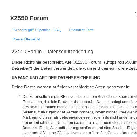
XZ550 Forum
Schnellzugriff
Spenden
FAQ
Benutzer Karte
Foren-Übersicht
XZ550 Forum - Datenschutzerklärung
Diese Richtlinie beschreibt, wie „XZ550 Forum“ („https://xz550.i
Betreiber“) die Daten verwendet, die während deines Foren-Be
UMFANG UND ART DER DATENSPEICHERUNG
Deine Daten werden auf vier verschiedene Arten gesammelt:
Die Forensoftware phpBB erstellt bei deinem Besuch des Boards meh
Textdateien, die dein Browser als temporäre Dateien ablegt und die
des Boards erhalten bleiben. In diesen Cookies sind die aktuelle ID d
Seitenaufrufe zugeordnet werden können), Informationen über die vo
Markierung dieser als gelesen/ungelesen; sofern du nicht angemeldet
deine Teilnahme an Umfragen (sofern du nicht angemeldet bist) ges
Benutzer-ID, ein Authentifizierungsschlüssel und eine Session-ID g
standardmäßig eine Gültigkeit von einem Jahr. Alle Cookies kannst du