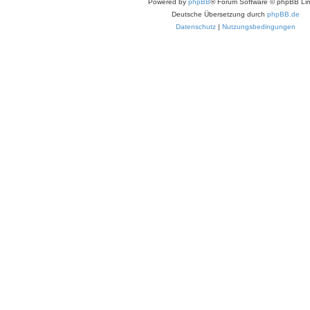
Powered by
phpBB
® Forum Software © phpBB Lim
Deutsche Übersetzung durch
phpBB.de
Datenschutz
|
Nutzungsbedingungen