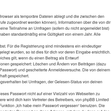
Browser als temporäre Dateien ablegt und die zwischen den
frufe zugeordnet werden können), Informationen über die von dir
deine Teilnahme an Umfragen (sofern du nicht angemeldet bist)
haben standardmäßig eine Gültigkeit von einem Jahr. Alle
bst. Für die Registrierung sind mindestens ein eindeutiger
gt wurden, so ist dies für dich vor deren Eingabe ersichtlich.
iches gilt, wenn du einen Beitrag als Entwurf
ktionen gespeichert: Löschen und Ändern von Beiträgen (dazu
r-Passwort) und gescheiterte Anmeldeversuche. Die von deinem
haft gespeichert.
ngsverhalten bei Umfragen, der Gelesen-Status von deinen
ieses Passwort nicht auf einer Vielzahl von Webseiten zu
e wird dich kein Vertreter des Betreibers, von phpBB Limited
e Funktion „Ich habe mein Passwort vergessen“ benutzen. Die