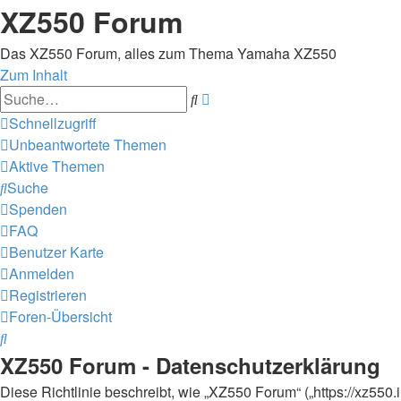
XZ550 Forum
Das XZ550 Forum, alles zum Thema Yamaha XZ550
Zum Inhalt
Erweiterte
Suche
Suche
Schnellzugriff
Unbeantwortete Themen
Aktive Themen
Suche
Spenden
FAQ
Benutzer Karte
Anmelden
Registrieren
Foren-Übersicht
Suche
XZ550 Forum - Datenschutzerklärung
Diese Richtlinie beschreibt, wie „XZ550 Forum“ („https://xz55