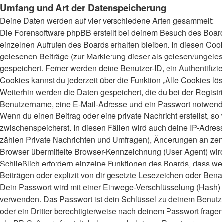
Umfang und Art der Datenspeicherung
Deine Daten werden auf vier verschiedene Arten gesammelt:
Die Forensoftware phpBB erstellt bei deinem Besuch des Board
einzelnen Aufrufen des Boards erhalten bleiben. In diesen Cooki
gelesenen Beiträge (zur Markierung dieser als gelesen/ungeles
gespeichert. Ferner werden deine Benutzer-ID, ein Authentifiz
Cookies kannst du jederzeit über die Funktion „Alle Cookies lö
Weiterhin werden die Daten gespeichert, die du bei der Registr
Benutzername, eine E-Mail-Adresse und ein Passwort notwendig.
Wenn du einen Beitrag oder eine private Nachricht erstellst, s
zwischenspeicherst. In diesen Fällen wird auch deine IP-Adres
zählen Private Nachrichten und Umfragen), Änderungen an zent
Browser übermittelte Browser-Kennzeichnung (User Agent) wird n
Schließlich erfordern einzelne Funktionen des Boards, dass 
Beiträgen oder explizit von dir gesetzte Lesezeichen oder Bena
Dein Passwort wird mit einer Einwege-Verschlüsselung (Hash) ge
verwenden. Das Passwort ist dein Schlüssel zu deinem Benutzer
oder ein Dritter berechtigterweise nach deinem Passwort frage