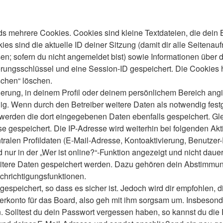
s mehrere Cookies. Cookies sind kleine Textdateien, die dein 
es sind die aktuelle ID deiner Sitzung (damit dir alle Seitenau
en; sofern du nicht angemeldet bist) sowie Informationen über 
ierungsschlüssel und eine Session-ID gespeichert. Die Cookies 
schen“ löschen.
ierung, in deinem Profil oder deinem persönlichem Bereich angi
 Wenn durch den Betreiber weitere Daten als notwendig festgele
o werden die dort eingegebenen Daten ebenfalls gespeichert. Gle
se gespeichert. Die IP-Adresse wird weiterhin bei folgenden A
ralen Profildaten (E-Mail-Adresse, Kontoaktivierung, Benutze
ur in der „Wer ist online?“-Funktion angezeigt und nicht dauer
weitere Daten gespeichert werden. Dazu gehören dein Abstimmu
chrichtigungsfunktionen.
speichert, so dass es sicher ist. Jedoch wird dir empfohlen, d
konto für das Board, also geh mit ihm sorgsam um. Insbesonder
n. Solltest du dein Passwort vergessen haben, so kannst du di