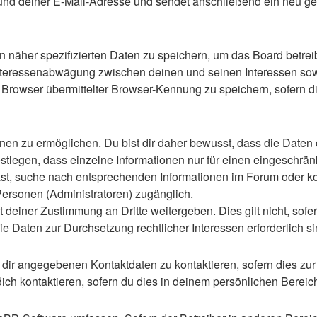
d deiner E-Mail-Adresse und sendet anschließend ein neu gen
n näher spezifizierten Daten zu speichern, um das Board betre
Interessenabwägung zwischen deinen und seinen Interessen sowie
rowser übermittelter Browser-Kennung zu speichern, sofern di
n zu ermöglichen. Du bist dir daher bewusst, dass die Daten dei
stlegen, dass einzelne Informationen nur für einen eingeschränkt
st, suche nach entsprechenden Informationen im Forum oder kon
 Personen (Administratoren) zugänglich.
 deiner Zustimmung an Dritte weitergeben. Dies gilt nicht, sof
die Daten zur Durchsetzung rechtlicher Interessen erforderlich si
 dir angegebenen Kontaktdaten zu kontaktieren, sofern dies zur
dich kontaktieren, sofern du dies in deinem persönlichen Bereich