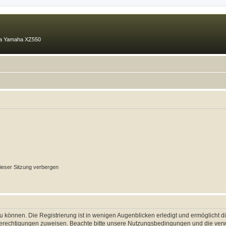
ma Yamaha XZ550
ieser Sitzung verbergen
 können. Die Registrierung ist in wenigen Augenblicken erledigt und ermöglicht di
 Berechtigungen zuweisen. Beachte bitte unsere Nutzungsbedingungen und die verwa