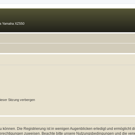
ma Yamaha XZ550
ieser Sitzung verbergen
 können. Die Registrierung ist in wenigen Augenblicken erledigt und ermöglicht di
 Berechtigungen zuweisen. Beachte bitte unsere Nutzungsbedingungen und die verwa