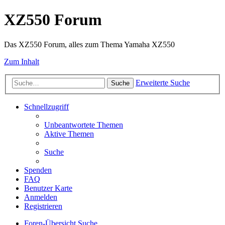
XZ550 Forum
Das XZ550 Forum, alles zum Thema Yamaha XZ550
Zum Inhalt
Erweiterte Suche
Suche
Schnellzugriff
Unbeantwortete Themen
Aktive Themen
Suche
Spenden
FAQ
Benutzer Karte
Anmelden
Registrieren
Foren-Übersicht
Suche