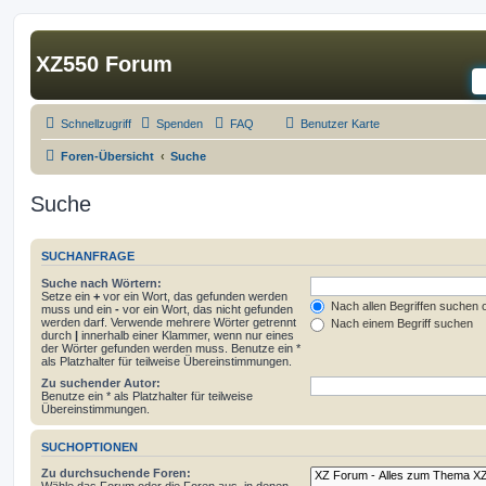
XZ550 Forum
Schnellzugriff
Spenden
FAQ
Benutzer Karte
Foren-Übersicht
Suche
Suche
SUCHANFRAGE
Suche nach Wörtern:
Setze ein
+
vor ein Wort, das gefunden werden
Nach allen Begriffen suchen
muss und ein
-
vor ein Wort, das nicht gefunden
werden darf. Verwende mehrere Wörter getrennt
Nach einem Begriff suchen
durch
|
innerhalb einer Klammer, wenn nur eines
der Wörter gefunden werden muss. Benutze ein *
als Platzhalter für teilweise Übereinstimmungen.
Zu suchender Autor:
Benutze ein * als Platzhalter für teilweise
Übereinstimmungen.
SUCHOPTIONEN
Zu durchsuchende Foren: