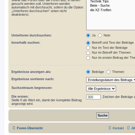
Wähle das Forum oder die Foren aus, in denen
gesucht werden soll. Unterforen werden
automatisch mit durchsucht, sofern du die Option
„Unterforen durchsuchen“ unten nicht
deaktivierst.
Unterforen durchsuchen:
Ja
Nein
Innerhalb suchen:
Betreff und Text der Beiträge
Nur im Text der Beiträge
Nur im Betreff der Themen
Nur im ersten Beitrag der T
Ergebnisse anzeigen als:
Beiträge
Themen
Ergebnisse sortieren nach:
Suchzeitraum begrenzen:
Die ersten:
Zeichen der Beiträge 
Stelle 0 als Wert ein, damit der komplette Beitrag
angezeigt wird.
Foren-Übersicht
Kontakt
Al