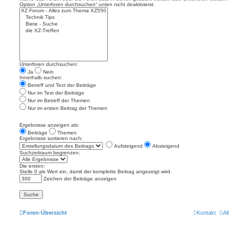
Option „Unterforen durchsuchen“ unten nicht deaktivierst.
Unterforen durchsuchen:
Ja
Nein
Innerhalb suchen:
Betreff und Text der Beiträge
Nur im Text der Beiträge
Nur im Betreff der Themen
Nur im ersten Beitrag der Themen
Ergebnisse anzeigen als:
Beiträge
Themen
Ergebnisse sortieren nach:
Aufsteigend
Absteigend
Suchzeitraum begrenzen:
Die ersten:
Stelle 0 als Wert ein, damit der komplette Beitrag angezeigt wird.
Zeichen der Beiträge anzeigen
Foren-Übersicht
Kontakt
Al