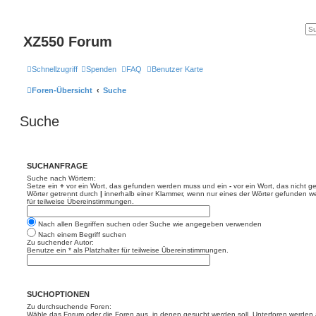
XZ550 Forum
Schnellzugriff
Spenden
FAQ
Benutzer Karte
Foren-Übersicht
Suche
Suche
SUCHANFRAGE
Suche nach Wörtern:
Setze ein
+
vor ein Wort, das gefunden werden muss und ein
-
vor ein Wort, das nicht 
Wörter getrennt durch
|
innerhalb einer Klammer, wenn nur eines der Wörter gefunden we
für teilweise Übereinstimmungen.
Nach allen Begriffen suchen oder Suche wie angegeben verwenden
Nach einem Begriff suchen
Zu suchender Autor:
Benutze ein * als Platzhalter für teilweise Übereinstimmungen.
SUCHOPTIONEN
Zu durchsuchende Foren:
Wähle das Forum oder die Foren aus, in denen gesucht werden soll. Unterforen werden a