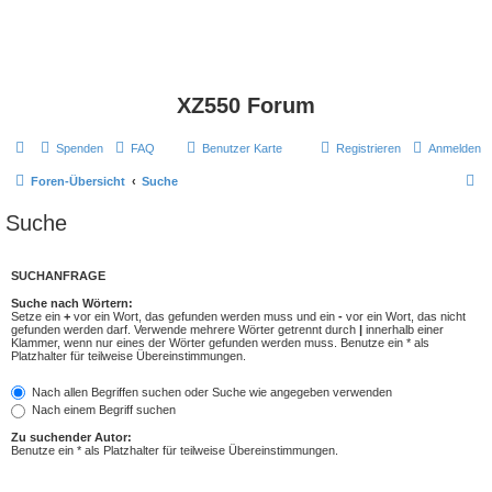
XZ550 Forum
Spenden
FAQ
Benutzer Karte
Registrieren
Anmelden
S
Foren-Übersicht
Suche
u
Suche
c
h
SUCHANFRAGE
e
Suche nach Wörtern:
Setze ein
+
vor ein Wort, das gefunden werden muss und ein
-
vor ein Wort, das nicht
gefunden werden darf. Verwende mehrere Wörter getrennt durch
|
innerhalb einer
Klammer, wenn nur eines der Wörter gefunden werden muss. Benutze ein * als
Platzhalter für teilweise Übereinstimmungen.
Nach allen Begriffen suchen oder Suche wie angegeben verwenden
Nach einem Begriff suchen
Zu suchender Autor:
Benutze ein * als Platzhalter für teilweise Übereinstimmungen.