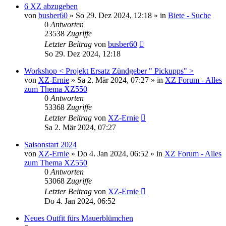
6 XZ abzugeben
von
busber60
»
So 29. Dez 2024, 12:18
» in
Biete - Suche
0
Antworten
23538
Zugriffe
Letzter Beitrag
von
busber60
So 29. Dez 2024, 12:18
Workshop < Projekt Ersatz Zündgeber " Pickupps" >
von
XZ-Ernie
»
Sa 2. Mär 2024, 07:27
» in
XZ Forum - Alles
zum Thema XZ550
0
Antworten
53368
Zugriffe
Letzter Beitrag
von
XZ-Ernie
Sa 2. Mär 2024, 07:27
Saisonstart 2024
von
XZ-Ernie
»
Do 4. Jan 2024, 06:52
» in
XZ Forum - Alles
zum Thema XZ550
0
Antworten
53068
Zugriffe
Letzter Beitrag
von
XZ-Ernie
Do 4. Jan 2024, 06:52
Neues Outfit fürs Mauerblümchen