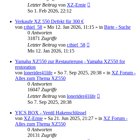
Letzter Beitrag
von
XZ-Ernie
So 1. Feb 2026, 22:12
Verkaufe XZ 550 Defekt für 300 €
von
r.thiel_58
»
Mo 12. Jan 2026, 11:15
» in
Biete - Suche
0
Antworten
31871
Zugriffe
Letzter Beitrag
von
r.thiel_58
Mo 12. Jan 2026, 11:15
Yamaha XZ550 zur Restaurierung - Yamaha XZ550 for
restoration
von
lonerider41life
»
So 7. Sep 2025, 20:38
» in
XZ Forum -
Alles zum Thema XZ550
0
Antworten
16047
Zugriffe
Letzter Beitrag
von
lonerider41life
So 7. Sep 2025, 20:38
YICS BOX - Ventil Hakenschlüssel
von
XZ-Ernie
»
Sa 21. Jun 2025, 21:27
» in
XZ Forum -
Alles zum Thema XZ550
0
Antworten
20131
Zugriffe