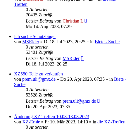
Treffen
0
Antworten
70435
Zugriffe
Letzter Beitrag
von
Christian L
Mo 14. Aug 2023, 07:29
Ich suche Schutzbügel
von
MSRider
»
Di 18. Jul 2023, 20:25
» in
Biete - Suche
0
Antworten
53401
Zugriffe
Letzter Beitrag
von
MSRider
Di 18. Jul 2023, 20:25
XZ550 Teile zu verkaufen
von
prem.uli@gmx.de
»
Do 20. Apr 2023, 07:35
» in
Biete -
Suche
0
Antworten
53528
Zugriffe
Letzter Beitrag
von
prem.uli@gmx.de
Do 20. Apr 2023, 07:35
Änderung XZ Treffen 10.08-13.08.2023
von
XZ-Ernie
»
Fr 10. Mär 2023, 14:10
» in
die XZ-Treffen
0
Antworten