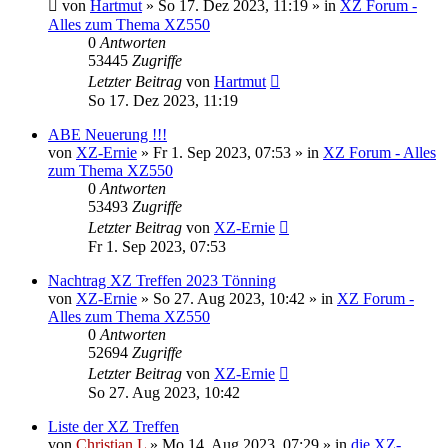
von
Hartmut
»
So 17. Dez 2023, 11:19
» in
XZ Forum -
Alles zum Thema XZ550
0
Antworten
53445
Zugriffe
Letzter Beitrag
von
Hartmut
So 17. Dez 2023, 11:19
ABE Neuerung !!!
von
XZ-Ernie
»
Fr 1. Sep 2023, 07:53
» in
XZ Forum - Alles
zum Thema XZ550
0
Antworten
53493
Zugriffe
Letzter Beitrag
von
XZ-Ernie
Fr 1. Sep 2023, 07:53
Nachtrag XZ Treffen 2023 Tönning
von
XZ-Ernie
»
So 27. Aug 2023, 10:42
» in
XZ Forum -
Alles zum Thema XZ550
0
Antworten
52694
Zugriffe
Letzter Beitrag
von
XZ-Ernie
So 27. Aug 2023, 10:42
Liste der XZ Treffen
von
Christian L
»
Mo 14. Aug 2023, 07:29
» in
die XZ-