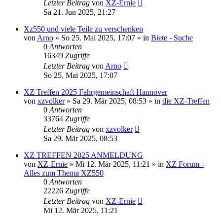
Letzter Beitrag
von
XZ-Ernie
Sa 21. Jun 2025, 21:27
Xz550 und viele Teile zu verschenken
von
Arno
»
So 25. Mai 2025, 17:07
» in
Biete - Suche
0
Antworten
16349
Zugriffe
Letzter Beitrag
von
Arno
So 25. Mai 2025, 17:07
XZ Treffen 2025 Fahrgemeinschaft Hannover
von
xzvolker
»
Sa 29. Mär 2025, 08:53
» in
die XZ-Treffen
0
Antworten
33764
Zugriffe
Letzter Beitrag
von
xzvolker
Sa 29. Mär 2025, 08:53
XZ TREFFEN 2025 ANMELDUNG
von
XZ-Ernie
»
Mi 12. Mär 2025, 11:21
» in
XZ Forum -
Alles zum Thema XZ550
0
Antworten
22226
Zugriffe
Letzter Beitrag
von
XZ-Ernie
Mi 12. Mär 2025, 11:21