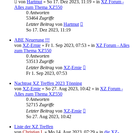
von
Hartmut
»
So 17. Dez 2023, 11:19
» in
XZ Forum -
Alles zum Thema XZ550
0
Antworten
53464
Zugriffe
Letzter Beitrag
von
Hartmut
So 17. Dez 2023, 11:19
ABE Neuerung !!!
von
XZ-Ernie
»
Fr 1. Sep 2023, 07:53
» in
XZ Forum - Alles
zum Thema XZ550
0
Antworten
53513
Zugriffe
Letzter Beitrag
von
XZ-Ernie
Fr 1. Sep 2023, 07:53
Nachtrag XZ Treffen 2023 Tönning
von
XZ-Ernie
»
So 27. Aug 2023, 10:42
» in
XZ Forum -
Alles zum Thema XZ550
0
Antworten
52715
Zugriffe
Letzter Beitrag
von
XZ-Ernie
So 27. Aug 2023, 10:42
Liste der XZ Treffen
von
Christian L
»
Mo 14. Aug 2023, 07:29
» in
die XZ-