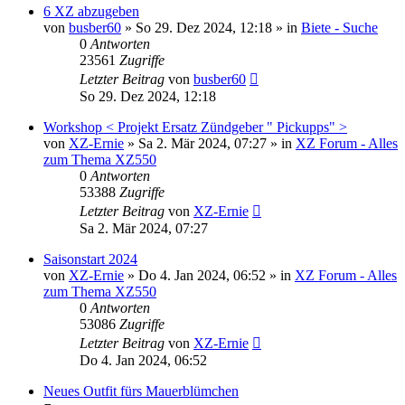
6 XZ abzugeben
von
busber60
»
So 29. Dez 2024, 12:18
» in
Biete - Suche
0
Antworten
23561
Zugriffe
Letzter Beitrag
von
busber60
So 29. Dez 2024, 12:18
Workshop < Projekt Ersatz Zündgeber " Pickupps" >
von
XZ-Ernie
»
Sa 2. Mär 2024, 07:27
» in
XZ Forum - Alles
zum Thema XZ550
0
Antworten
53388
Zugriffe
Letzter Beitrag
von
XZ-Ernie
Sa 2. Mär 2024, 07:27
Saisonstart 2024
von
XZ-Ernie
»
Do 4. Jan 2024, 06:52
» in
XZ Forum - Alles
zum Thema XZ550
0
Antworten
53086
Zugriffe
Letzter Beitrag
von
XZ-Ernie
Do 4. Jan 2024, 06:52
Neues Outfit fürs Mauerblümchen