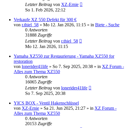
Letzter Beitrag
von
XZ-Ernie
So 1. Feb 2026, 22:12
Verkaufe XZ 550 Defekt für 300 €
von
r.thiel_58
»
Mo 12. Jan 2026, 11:15
» in
Biete - Suche
0
Antworten
31888
Zugriffe
Letzter Beitrag
von
r.thiel_58
Mo 12. Jan 2026, 11:15
Yamaha XZ550 zur Restaurierung - Yamaha XZ550 for
restoration
von
lonerider41life
»
So 7. Sep 2025, 20:38
» in
XZ Forum -
Alles zum Thema XZ550
0
Antworten
16065
Zugriffe
Letzter Beitrag
von
lonerider41life
So 7. Sep 2025, 20:38
YICS BOX - Ventil Hakenschlüssel
von
XZ-Ernie
»
Sa 21. Jun 2025, 21:27
» in
XZ Forum -
Alles zum Thema XZ550
0
Antworten
20153
Zugriffe