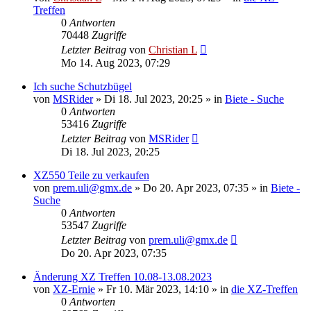
Treffen
0
Antworten
70448
Zugriffe
Letzter Beitrag
von
Christian L
Mo 14. Aug 2023, 07:29
Ich suche Schutzbügel
von
MSRider
»
Di 18. Jul 2023, 20:25
» in
Biete - Suche
0
Antworten
53416
Zugriffe
Letzter Beitrag
von
MSRider
Di 18. Jul 2023, 20:25
XZ550 Teile zu verkaufen
von
prem.uli@gmx.de
»
Do 20. Apr 2023, 07:35
» in
Biete -
Suche
0
Antworten
53547
Zugriffe
Letzter Beitrag
von
prem.uli@gmx.de
Do 20. Apr 2023, 07:35
Änderung XZ Treffen 10.08-13.08.2023
von
XZ-Ernie
»
Fr 10. Mär 2023, 14:10
» in
die XZ-Treffen
0
Antworten