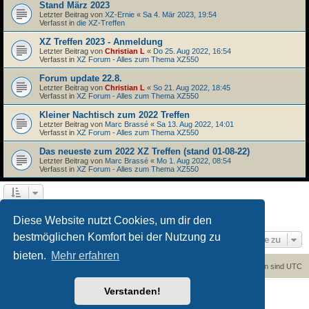
Stand März 2023
Letzter Beitrag von
XZ-Ernie
«
Sa 4. Mär 2023, 19:54
Verfasst in
die XZ-Treffen
XZ Treffen 2023 - Anmeldung
Letzter Beitrag von
Christian L
«
Do 25. Aug 2022, 16:54
Verfasst in
XZ Forum - Alles zum Thema XZ550
Forum update 22.8.
Letzter Beitrag von
Christian L
«
So 21. Aug 2022, 18:45
Verfasst in
XZ Forum - Alles zum Thema XZ550
Kleiner Nachtisch zum 2022 Treffen
Letzter Beitrag von
Marc Brassé
«
Sa 13. Aug 2022, 14:01
Verfasst in
XZ Forum - Alles zum Thema XZ550
Das neueste zum 2022 XZ Treffen (stand 01-08-22)
Letzter Beitrag von
Marc Brassé
«
Mo 1. Aug 2022, 08:54
Verfasst in
XZ Forum - Alles zum Thema XZ550
1
2
Nächste
Die Suche ergab 45 Treffer
Diese Website nutzt Cookies, um dir den
bestmöglichen Komfort bei der Nutzung zu
Gehe zu
bieten.
Mehr erfahren
Foren-Übersicht
Kontakt
Alle Cookies löschen
Alle Zeiten sind
UTC
Verstanden!
Powered by
phpBB
® Forum Software © phpBB Limited
Deutsche Übersetzung durch
phpBB.de