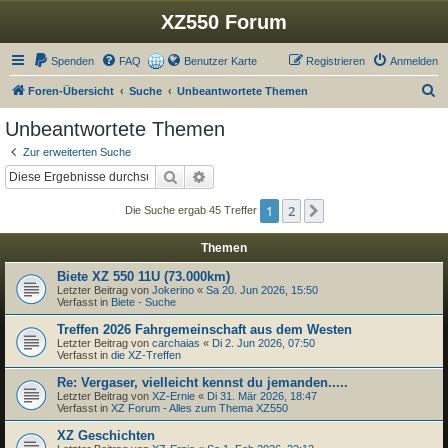
XZ550 Forum
Spenden
FAQ
Benutzer Karte
Registrieren
Anmelden
S
Foren-Übersicht
Suche
Unbeantwortete Themen
u
Unbeantwortete Themen
c
Zur erweiterten Suche
h
Suche
Erweiterte Suche
e
1
2
Nächste
Die Suche ergab 45 Treffer
Themen
Biete XZ 550 11U (73.000km)
Letzter Beitrag von
Jokerino
«
Sa 20. Jun 2026, 15:50
Verfasst in
Biete - Suche
Treffen 2026 Fahrgemeinschaft aus dem Westen
Letzter Beitrag von
carchaias
«
Di 2. Jun 2026, 07:50
Verfasst in
die XZ-Treffen
Re: Vergaser, vielleicht kennst du jemanden.....
Letzter Beitrag von
XZ-Ernie
«
Di 31. Mär 2026, 18:47
Verfasst in
XZ Forum - Alles zum Thema XZ550
XZ Geschichten