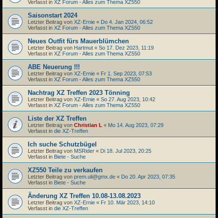
Verfasst in
XZ Forum - Alles zum Thema XZ550
Saisonstart 2024
Letzter Beitrag von
XZ-Ernie
«
Do 4. Jan 2024, 06:52
Verfasst in
XZ Forum - Alles zum Thema XZ550
Neues Outfit fürs Mauerblümchen
Letzter Beitrag von
Hartmut
«
So 17. Dez 2023, 11:19
Verfasst in
XZ Forum - Alles zum Thema XZ550
ABE Neuerung !!!
Letzter Beitrag von
XZ-Ernie
«
Fr 1. Sep 2023, 07:53
Verfasst in
XZ Forum - Alles zum Thema XZ550
Nachtrag XZ Treffen 2023 Tönning
Letzter Beitrag von
XZ-Ernie
«
So 27. Aug 2023, 10:42
Verfasst in
XZ Forum - Alles zum Thema XZ550
Liste der XZ Treffen
Letzter Beitrag von
Christian L
«
Mo 14. Aug 2023, 07:29
Verfasst in
die XZ-Treffen
Ich suche Schutzbügel
Letzter Beitrag von
MSRider
«
Di 18. Jul 2023, 20:25
Verfasst in
Biete - Suche
XZ550 Teile zu verkaufen
Letzter Beitrag von
prem.uli@gmx.de
«
Do 20. Apr 2023, 07:35
Verfasst in
Biete - Suche
Änderung XZ Treffen 10.08-13.08.2023
Letzter Beitrag von
XZ-Ernie
«
Fr 10. Mär 2023, 14:10
Verfasst in
die XZ-Treffen