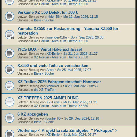
Letzter Beitrag von
XZ-Ernie
«
So 1. Feb 2026, 22:12
Verfasst in
XZ Forum - Alles zum Thema XZ550
Verkaufe XZ 550 Defekt für 300 €
Letzter Beitrag von
r.thiel_58
«
Mo 12. Jan 2026, 11:15
Verfasst in
Biete - Suche
Yamaha XZ550 zur Restaurierung - Yamaha XZ550 for
restoration
Letzter Beitrag von
lonerider41life
«
So 7. Sep 2025, 20:38
Verfasst in
XZ Forum - Alles zum Thema XZ550
YICS BOX - Ventil Hakenschlüssel
Letzter Beitrag von
XZ-Ernie
«
Sa 21. Jun 2025, 21:27
Verfasst in
XZ Forum - Alles zum Thema XZ550
Xz550 und viele Teile zu verschenken
Letzter Beitrag von
Arno
«
So 25. Mai 2025, 17:07
Verfasst in
Biete - Suche
XZ Treffen 2025 Fahrgemeinschaft Hannover
Letzter Beitrag von
xzvolker
«
Sa 29. Mär 2025, 08:53
Verfasst in
die XZ-Treffen
XZ TREFFEN 2025 ANMELDUNG
Letzter Beitrag von
XZ-Ernie
«
Mi 12. Mär 2025, 11:21
Verfasst in
XZ Forum - Alles zum Thema XZ550
6 XZ abzugeben
Letzter Beitrag von
busber60
«
So 29. Dez 2024, 12:18
Verfasst in
Biete - Suche
Workshop < Projekt Ersatz Zündgeber " Pickupps" >
Letzter Beitrag von
XZ-Ernie
«
Sa 2. Mär 2024, 07:27