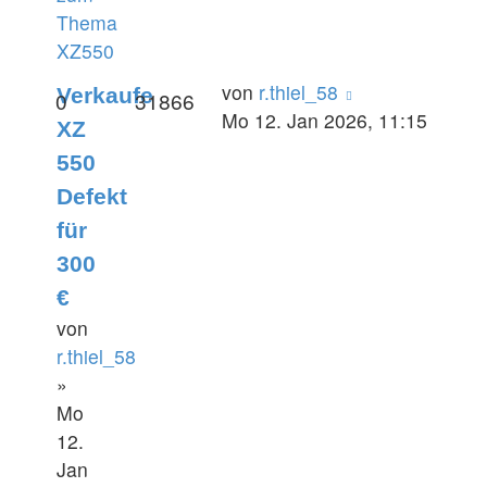
Thema
XZ550
von
r.thiel_58
Verkaufe
0
31866
Mo 12. Jan 2026, 11:15
XZ
550
Defekt
für
300
€
von
r.thiel_58
»
Mo
12.
Jan