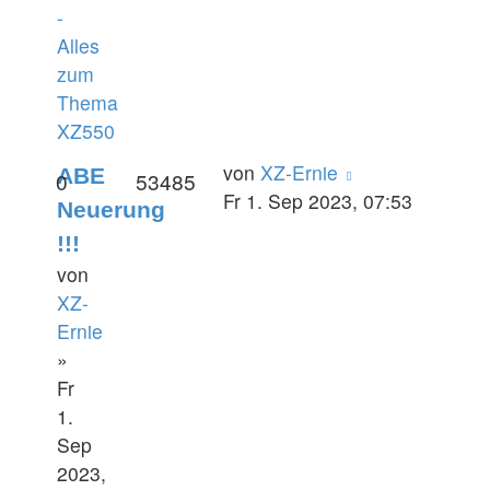
-
Alles
zum
Thema
XZ550
von
XZ-Ernie
ABE
0
53485
Fr 1. Sep 2023, 07:53
Neuerung
!!!
von
XZ-
Ernie
»
Fr
1.
Sep
2023,