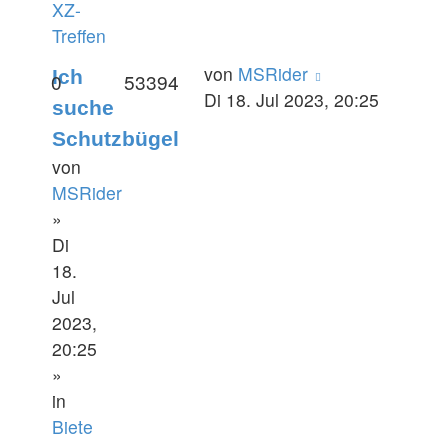
XZ-
Treffen
von
MSRider
Ich
0
53394
Di 18. Jul 2023, 20:25
suche
Schutzbügel
von
MSRider
»
Di
18.
Jul
2023,
20:25
»
in
Biete