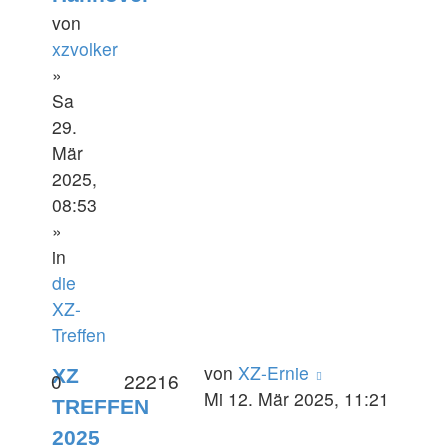
von
xzvolker
»
Sa
29.
Mär
2025,
08:53
»
in
die
XZ-
Treffen
von
XZ-Ernie
XZ
0
22216
Mi 12. Mär 2025, 11:21
TREFFEN
2025