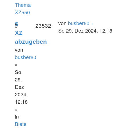
Thema
XZ550
von
busber60
6
0
23532
So 29. Dez 2024, 12:18
XZ
abzugeben
von
busber60
»
So
29.
Dez
2024,
12:18
»
in
Biete