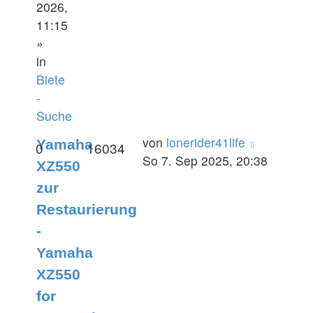
2026,
11:15
»
in
Biete
-
Suche
von
lonerider41life
Yamaha
0
16034
So 7. Sep 2025, 20:38
XZ550
zur
Restaurierung
-
Yamaha
XZ550
for