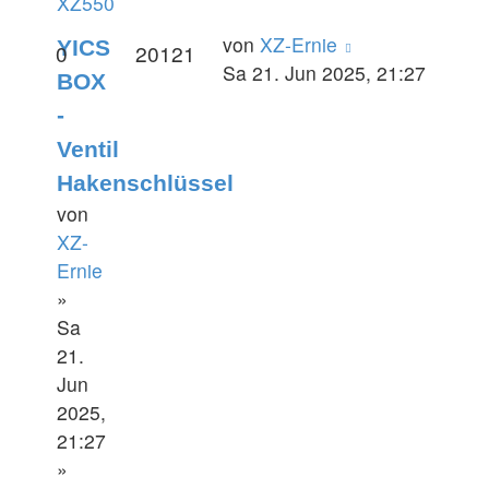
XZ550
von
XZ-Ernie
YICS
0
20121
Sa 21. Jun 2025, 21:27
BOX
-
Ventil
Hakenschlüssel
von
XZ-
Ernie
»
Sa
21.
Jun
2025,
21:27
»