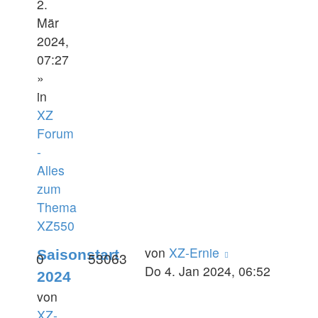
2.
Mär
2024,
07:27
»
in
XZ
Forum
-
Alles
zum
Thema
XZ550
von
XZ-Ernie
Saisonstart
0
53063
Do 4. Jan 2024, 06:52
2024
von
XZ-