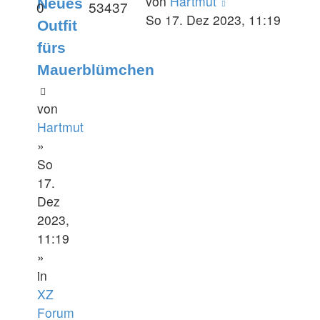
von
Hartmut
Neues
0
53437
So 17. Dez 2023, 11:19
Outfit
fürs
Mauerblümchen
von
Hartmut
»
So
17.
Dez
2023,
11:19
»
in
XZ
Forum