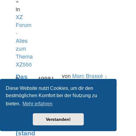
»
in
XZ
Forum
-
Alles
zum
Thema
XZ550
von
Marc Brassé
Das
0
49981
Mo 1. Aug 2022, 08:54
neueste
Diese Website nutzt Cookies, um dir den
zum
bestmöglichen Komfort bei der Nutzung zu
bieten.
Mehr erfahren
2022
XZ
Verstanden!
Treffen
(stand