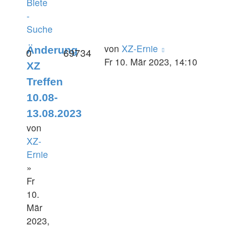
Biete
-
Suche
von
XZ-Ernie
Änderung
0
69734
Fr 10. Mär 2023, 14:10
XZ
Treffen
10.08-
13.08.2023
von
XZ-
Ernie
»
Fr
10.
Mär
2023,