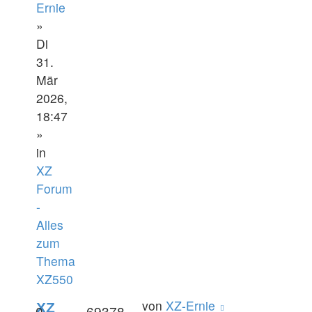
Ernie
»
Di
31.
Mär
2026,
18:47
»
in
XZ
Forum
-
Alles
zum
Thema
XZ550
von
XZ-Ernie
XZ
0
69378