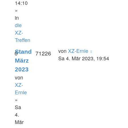
14:10
»
in
die
XZ-
Treffen
von
XZ-Ernie
Stand
0
71226
Sa 4. Mär 2023, 19:54
März
2023
von
XZ-
Ernie
»
Sa
4.
Mär