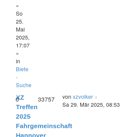
»
So
25.
Mai
2025,
17:07
»
in
Biete
-
Suche
von
xzvolker
XZ
0
33757
Sa 29. Mär 2025, 08:53
Treffen
2025
Fahrgemeinschaft
Hannover