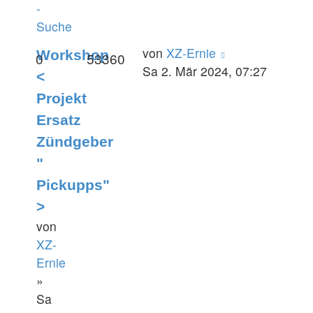
-
Suche
von
XZ-Ernie
Workshop
0
53360
Sa 2. Mär 2024, 07:27
<
Projekt
Ersatz
Zündgeber
"
Pickupps"
>
von
XZ-
Ernie
»
Sa