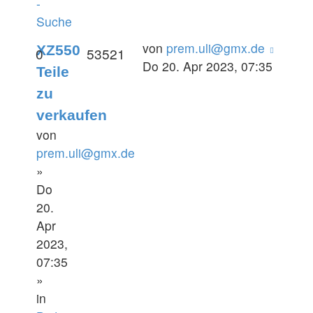
-
Suche
von
prem.uli@gmx.de
XZ550
0
53521
Do 20. Apr 2023, 07:35
Teile
zu
verkaufen
von
prem.uli@gmx.de
»
Do
20.
Apr
2023,
07:35
»
in