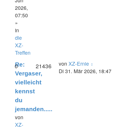
Jun
2026,
07:50
»
in
die
XZ-
Treffen
von
XZ-Ernie
Re:
0
21436
Di 31. Mär 2026, 18:47
Vergaser,
vielleicht
kennst
du
jemanden.....
von
XZ-