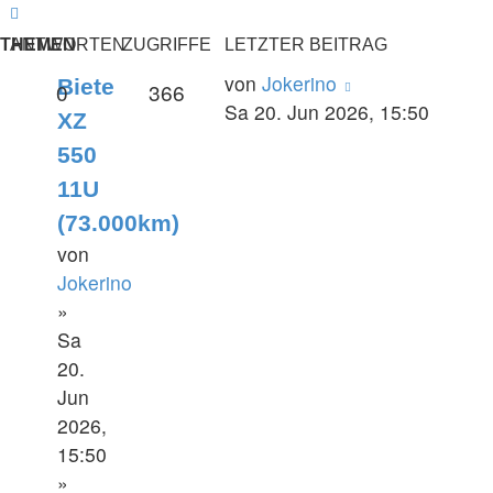
Nächste
THEMEN
ANTWORTEN
ZUGRIFFE
LETZTER BEITRAG
von
Jokerino
Biete
0
366
Sa 20. Jun 2026, 15:50
XZ
550
11U
(73.000km)
von
Jokerino
»
Sa
20.
Jun
2026,
15:50
»