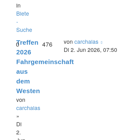
in
Biete
-
Suche
von
carchaias
Treffen
0
476
Di 2. Jun 2026, 07:50
2026
Fahrgemeinschaft
aus
dem
Westen
von
carchaias
»
Di
2.