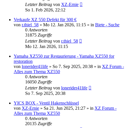
Letzter Beitrag
von
XZ-Ernie
So 1. Feb 2026, 22:12
Verkaufe XZ 550 Defekt für 300 €
von
r.thiel_58
»
Mo 12. Jan 2026, 11:15
» in
Biete - Suche
0
Antworten
31875
Zugriffe
Letzter Beitrag
von
r.thiel_58
Mo 12. Jan 2026, 11:15
Yamaha XZ550 zur Restaurierung - Yamaha XZ550 for
restoration
von
lonerider41life
»
So 7. Sep 2025, 20:38
» in
XZ Forum -
Alles zum Thema XZ550
0
Antworten
16050
Zugriffe
Letzter Beitrag
von
lonerider41life
So 7. Sep 2025, 20:38
YICS BOX - Ventil Hakenschlüssel
von
XZ-Ernie
»
Sa 21. Jun 2025, 21:27
» in
XZ Forum -
Alles zum Thema XZ550
0
Antworten
20135
Zugriffe