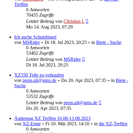
Treffen
0
Antworten
70435
Zugriffe
Letzter Beitrag
von
Christian L
Mo 14. Aug 2023, 07:29
Ich suche Schutzbügel
von
MSRider
»
Di 18. Jul 2023, 20:25
» in
Biete - Suche
0
Antworten
53402
Zugriffe
Letzter Beitrag
von
MSRider
Di 18. Jul 2023, 20:25
XZ550 Teile zu verkaufen
von
prem.uli@gmx.de
»
Do 20. Apr 2023, 07:35
» in
Biete -
Suche
0
Antworten
53532
Zugriffe
Letzter Beitrag
von
prem.uli@gmx.de
Do 20. Apr 2023, 07:35
Änderung XZ Treffen 10.08-13.08.2023
von
XZ-Ernie
»
Fr 10. Mär 2023, 14:10
» in
die XZ-Treffen
0
Antworten