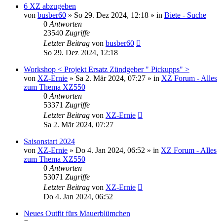
6 XZ abzugeben
von
busber60
»
So 29. Dez 2024, 12:18
» in
Biete - Suche
0
Antworten
23540
Zugriffe
Letzter Beitrag
von
busber60
So 29. Dez 2024, 12:18
Workshop < Projekt Ersatz Zündgeber " Pickupps" >
von
XZ-Ernie
»
Sa 2. Mär 2024, 07:27
» in
XZ Forum - Alles
zum Thema XZ550
0
Antworten
53371
Zugriffe
Letzter Beitrag
von
XZ-Ernie
Sa 2. Mär 2024, 07:27
Saisonstart 2024
von
XZ-Ernie
»
Do 4. Jan 2024, 06:52
» in
XZ Forum - Alles
zum Thema XZ550
0
Antworten
53071
Zugriffe
Letzter Beitrag
von
XZ-Ernie
Do 4. Jan 2024, 06:52
Neues Outfit fürs Mauerblümchen