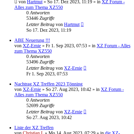
von
Hartmut
»
So 17. Dez 2023, 11:19
» in
XZ Forum -
Alles zum Thema XZ550
0
Antworten
53446
Zugriffe
Letzter Beitrag
von
Hartmut
So 17. Dez 2023, 11:19
ABE Neuerung !!!
von
XZ-Ernie
»
Fr 1. Sep 2023, 07:53
» in
XZ Forum - Alles
zum Thema XZ550
0
Antworten
53496
Zugriffe
Letzter Beitrag
von
XZ-Ernie
Fr 1. Sep 2023, 07:53
Nachtrag XZ Treffen 2023 Tönning
von
XZ-Ernie
»
So 27. Aug 2023, 10:42
» in
XZ Forum -
Alles zum Thema XZ550
0
Antworten
52699
Zugriffe
Letzter Beitrag
von
XZ-Ernie
So 27. Aug 2023, 10:42
Liste der XZ Treffen
von
Christian L
»
Mo 14. Aug 2023, 07:29
» in
die XZ-