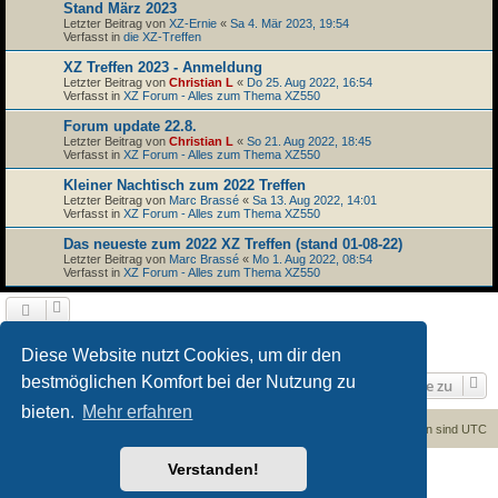
Stand März 2023
Letzter Beitrag von
XZ-Ernie
«
Sa 4. Mär 2023, 19:54
Verfasst in
die XZ-Treffen
XZ Treffen 2023 - Anmeldung
Letzter Beitrag von
Christian L
«
Do 25. Aug 2022, 16:54
Verfasst in
XZ Forum - Alles zum Thema XZ550
Forum update 22.8.
Letzter Beitrag von
Christian L
«
So 21. Aug 2022, 18:45
Verfasst in
XZ Forum - Alles zum Thema XZ550
Kleiner Nachtisch zum 2022 Treffen
Letzter Beitrag von
Marc Brassé
«
Sa 13. Aug 2022, 14:01
Verfasst in
XZ Forum - Alles zum Thema XZ550
Das neueste zum 2022 XZ Treffen (stand 01-08-22)
Letzter Beitrag von
Marc Brassé
«
Mo 1. Aug 2022, 08:54
Verfasst in
XZ Forum - Alles zum Thema XZ550
1
2
Nächste
Die Suche ergab 45 Treffer
Diese Website nutzt Cookies, um dir den
bestmöglichen Komfort bei der Nutzung zu
Gehe zu
bieten.
Mehr erfahren
Foren-Übersicht
Kontakt
Alle Cookies löschen
Alle Zeiten sind
UTC
Verstanden!
Powered by
phpBB
® Forum Software © phpBB Limited
Deutsche Übersetzung durch
phpBB.de