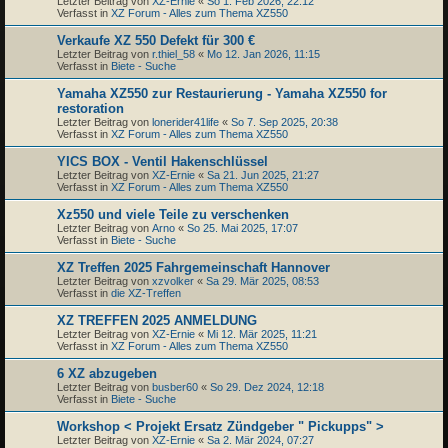
Letzter Beitrag von
XZ-Ernie
«
So 1. Feb 2026, 22:12
Verfasst in
XZ Forum - Alles zum Thema XZ550
Verkaufe XZ 550 Defekt für 300 €
Letzter Beitrag von
r.thiel_58
«
Mo 12. Jan 2026, 11:15
Verfasst in
Biete - Suche
Yamaha XZ550 zur Restaurierung - Yamaha XZ550 for
restoration
Letzter Beitrag von
lonerider41life
«
So 7. Sep 2025, 20:38
Verfasst in
XZ Forum - Alles zum Thema XZ550
YICS BOX - Ventil Hakenschlüssel
Letzter Beitrag von
XZ-Ernie
«
Sa 21. Jun 2025, 21:27
Verfasst in
XZ Forum - Alles zum Thema XZ550
Xz550 und viele Teile zu verschenken
Letzter Beitrag von
Arno
«
So 25. Mai 2025, 17:07
Verfasst in
Biete - Suche
XZ Treffen 2025 Fahrgemeinschaft Hannover
Letzter Beitrag von
xzvolker
«
Sa 29. Mär 2025, 08:53
Verfasst in
die XZ-Treffen
XZ TREFFEN 2025 ANMELDUNG
Letzter Beitrag von
XZ-Ernie
«
Mi 12. Mär 2025, 11:21
Verfasst in
XZ Forum - Alles zum Thema XZ550
6 XZ abzugeben
Letzter Beitrag von
busber60
«
So 29. Dez 2024, 12:18
Verfasst in
Biete - Suche
Workshop < Projekt Ersatz Zündgeber " Pickupps" >
Letzter Beitrag von
XZ-Ernie
«
Sa 2. Mär 2024, 07:27