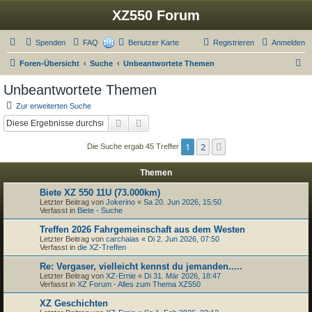
XZ550 Forum
Spenden
FAQ
Benutzer Karte
Registrieren
Anmelden
S
Foren-Übersicht
Suche
Unbeantwortete Themen
u
Unbeantwortete Themen
c
Zur erweiterten Suche
h
Suche
Erweiterte Suche
e
1
2
Nächste
Die Suche ergab 45 Treffer
Themen
Biete XZ 550 11U (73.000km)
Letzter Beitrag von
Jokerino
«
Sa 20. Jun 2026, 15:50
Verfasst in
Biete - Suche
Treffen 2026 Fahrgemeinschaft aus dem Westen
Letzter Beitrag von
carchaias
«
Di 2. Jun 2026, 07:50
Verfasst in
die XZ-Treffen
Re: Vergaser, vielleicht kennst du jemanden.....
Letzter Beitrag von
XZ-Ernie
«
Di 31. Mär 2026, 18:47
Verfasst in
XZ Forum - Alles zum Thema XZ550
XZ Geschichten