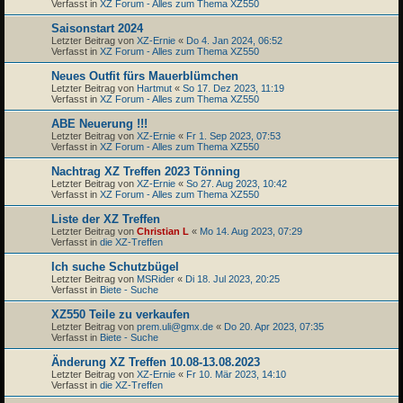
Verfasst in
XZ Forum - Alles zum Thema XZ550
Saisonstart 2024
Letzter Beitrag von
XZ-Ernie
«
Do 4. Jan 2024, 06:52
Verfasst in
XZ Forum - Alles zum Thema XZ550
Neues Outfit fürs Mauerblümchen
Letzter Beitrag von
Hartmut
«
So 17. Dez 2023, 11:19
Verfasst in
XZ Forum - Alles zum Thema XZ550
ABE Neuerung !!!
Letzter Beitrag von
XZ-Ernie
«
Fr 1. Sep 2023, 07:53
Verfasst in
XZ Forum - Alles zum Thema XZ550
Nachtrag XZ Treffen 2023 Tönning
Letzter Beitrag von
XZ-Ernie
«
So 27. Aug 2023, 10:42
Verfasst in
XZ Forum - Alles zum Thema XZ550
Liste der XZ Treffen
Letzter Beitrag von
Christian L
«
Mo 14. Aug 2023, 07:29
Verfasst in
die XZ-Treffen
Ich suche Schutzbügel
Letzter Beitrag von
MSRider
«
Di 18. Jul 2023, 20:25
Verfasst in
Biete - Suche
XZ550 Teile zu verkaufen
Letzter Beitrag von
prem.uli@gmx.de
«
Do 20. Apr 2023, 07:35
Verfasst in
Biete - Suche
Änderung XZ Treffen 10.08-13.08.2023
Letzter Beitrag von
XZ-Ernie
«
Fr 10. Mär 2023, 14:10
Verfasst in
die XZ-Treffen