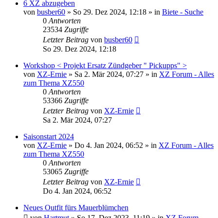
6 XZ abzugeben
von
busber60
»
So 29. Dez 2024, 12:18
» in
Biete - Suche
0
Antworten
23534
Zugriffe
Letzter Beitrag
von
busber60
So 29. Dez 2024, 12:18
Workshop < Projekt Ersatz Zündgeber " Pickupps" >
von
XZ-Ernie
»
Sa 2. Mär 2024, 07:27
» in
XZ Forum - Alles
zum Thema XZ550
0
Antworten
53366
Zugriffe
Letzter Beitrag
von
XZ-Ernie
Sa 2. Mär 2024, 07:27
Saisonstart 2024
von
XZ-Ernie
»
Do 4. Jan 2024, 06:52
» in
XZ Forum - Alles
zum Thema XZ550
0
Antworten
53065
Zugriffe
Letzter Beitrag
von
XZ-Ernie
Do 4. Jan 2024, 06:52
Neues Outfit fürs Mauerblümchen
von
Hartmut
»
So 17. Dez 2023, 11:19
» in
XZ Forum -