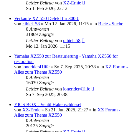
Letzter Beitrag
von
XZ-Ernie
So 1. Feb 2026, 22:12
Verkaufe XZ 550 Defekt für 300 €
von
r.thiel_58
»
Mo 12. Jan 2026, 11:15
» in
Biete - Suche
0
Antworten
31869
Zugriffe
Letzter Beitrag
von
r.thiel_58
Mo 12. Jan 2026, 11:15
Yamaha XZ550 zur Restaurierung - Yamaha XZ550 for
restoration
von
lonerider41life
»
So 7. Sep 2025, 20:38
» in
XZ Forum -
Alles zum Thema XZ550
0
Antworten
16039
Zugriffe
Letzter Beitrag
von
lonerider41life
So 7. Sep 2025, 20:38
YICS BOX - Ventil Hakenschlüssel
von
XZ-Ernie
»
Sa 21. Jun 2025, 21:27
» in
XZ Forum -
Alles zum Thema XZ550
0
Antworten
20125
Zugriffe
Letzter Beitrag
von
XZ-Ernie