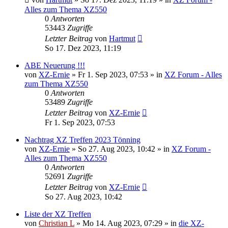
Alles zum Thema XZ550
0
Antworten
53443
Zugriffe
Letzter Beitrag
von
Hartmut
So 17. Dez 2023, 11:19
ABE Neuerung !!!
von
XZ-Ernie
»
Fr 1. Sep 2023, 07:53
» in
XZ Forum - Alles
zum Thema XZ550
0
Antworten
53489
Zugriffe
Letzter Beitrag
von
XZ-Ernie
Fr 1. Sep 2023, 07:53
Nachtrag XZ Treffen 2023 Tönning
von
XZ-Ernie
»
So 27. Aug 2023, 10:42
» in
XZ Forum -
Alles zum Thema XZ550
0
Antworten
52691
Zugriffe
Letzter Beitrag
von
XZ-Ernie
So 27. Aug 2023, 10:42
Liste der XZ Treffen
von
Christian L
»
Mo 14. Aug 2023, 07:29
» in
die XZ-