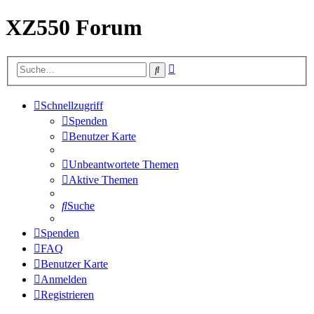
XZ550 Forum
Erweiterte
Suche
Suche
Schnellzugriff
Spenden
Benutzer Karte
Unbeantwortete Themen
Aktive Themen
Suche
Spenden
FAQ
Benutzer Karte
Anmelden
Registrieren