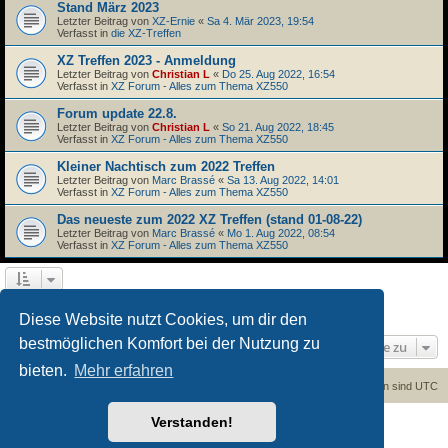
Stand März 2023
Letzter Beitrag von
XZ-Ernie
«
Sa 4. Mär 2023, 19:54
Verfasst in
die XZ-Treffen
XZ Treffen 2023 - Anmeldung
Letzter Beitrag von
Christian L
«
Do 25. Aug 2022, 16:54
Verfasst in
XZ Forum - Alles zum Thema XZ550
Forum update 22.8.
Letzter Beitrag von
Christian L
«
So 21. Aug 2022, 18:45
Verfasst in
XZ Forum - Alles zum Thema XZ550
Kleiner Nachtisch zum 2022 Treffen
Letzter Beitrag von
Marc Brassé
«
Sa 13. Aug 2022, 14:01
Verfasst in
XZ Forum - Alles zum Thema XZ550
Das neueste zum 2022 XZ Treffen (stand 01-08-22)
Letzter Beitrag von
Marc Brassé
«
Mo 1. Aug 2022, 08:54
Verfasst in
XZ Forum - Alles zum Thema XZ550
1
2
Nächste
Die Suche ergab 45 Treffer
Diese Website nutzt Cookies, um dir den
bestmöglichen Komfort bei der Nutzung zu
Gehe zu
bieten.
Mehr erfahren
Foren-Übersicht
Kontakt
Alle Cookies löschen
Alle Zeiten sind
UTC
Verstanden!
Powered by
phpBB
® Forum Software © phpBB Limited
Deutsche Übersetzung durch
phpBB.de