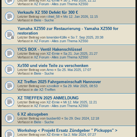
Letzter Beitrag von
XZ-Ernie
«
So 1. Feb 2026, 22:12
Verfasst in
XZ Forum - Alles zum Thema XZ550
Verkaufe XZ 550 Defekt für 300 €
Letzter Beitrag von
r.thiel_58
«
Mo 12. Jan 2026, 11:15
Verfasst in
Biete - Suche
Yamaha XZ550 zur Restaurierung - Yamaha XZ550 for
restoration
Letzter Beitrag von
lonerider41life
«
So 7. Sep 2025, 20:38
Verfasst in
XZ Forum - Alles zum Thema XZ550
YICS BOX - Ventil Hakenschlüssel
Letzter Beitrag von
XZ-Ernie
«
Sa 21. Jun 2025, 21:27
Verfasst in
XZ Forum - Alles zum Thema XZ550
Xz550 und viele Teile zu verschenken
Letzter Beitrag von
Arno
«
So 25. Mai 2025, 17:07
Verfasst in
Biete - Suche
XZ Treffen 2025 Fahrgemeinschaft Hannover
Letzter Beitrag von
xzvolker
«
Sa 29. Mär 2025, 08:53
Verfasst in
die XZ-Treffen
XZ TREFFEN 2025 ANMELDUNG
Letzter Beitrag von
XZ-Ernie
«
Mi 12. Mär 2025, 11:21
Verfasst in
XZ Forum - Alles zum Thema XZ550
6 XZ abzugeben
Letzter Beitrag von
busber60
«
So 29. Dez 2024, 12:18
Verfasst in
Biete - Suche
Workshop < Projekt Ersatz Zündgeber " Pickupps" >
Letzter Beitrag von
XZ-Ernie
«
Sa 2. Mär 2024, 07:27