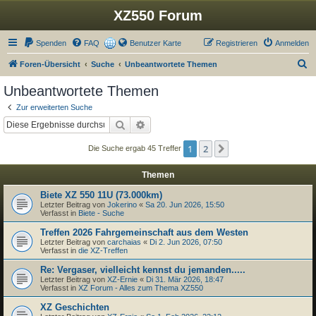
XZ550 Forum
Spenden
FAQ
Benutzer Karte
Registrieren
Anmelden
S
Foren-Übersicht
Suche
Unbeantwortete Themen
u
Unbeantwortete Themen
c
Zur erweiterten Suche
h
Suche
Erweiterte Suche
e
1
2
Nächste
Die Suche ergab 45 Treffer
Themen
Biete XZ 550 11U (73.000km)
Letzter Beitrag von
Jokerino
«
Sa 20. Jun 2026, 15:50
Verfasst in
Biete - Suche
Treffen 2026 Fahrgemeinschaft aus dem Westen
Letzter Beitrag von
carchaias
«
Di 2. Jun 2026, 07:50
Verfasst in
die XZ-Treffen
Re: Vergaser, vielleicht kennst du jemanden.....
Letzter Beitrag von
XZ-Ernie
«
Di 31. Mär 2026, 18:47
Verfasst in
XZ Forum - Alles zum Thema XZ550
XZ Geschichten