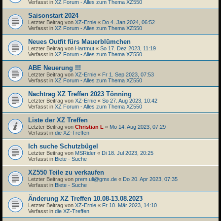
Verfasst in
XZ Forum - Alles zum Thema XZ550
Saisonstart 2024
Letzter Beitrag von
XZ-Ernie
«
Do 4. Jan 2024, 06:52
Verfasst in
XZ Forum - Alles zum Thema XZ550
Neues Outfit fürs Mauerblümchen
Letzter Beitrag von
Hartmut
«
So 17. Dez 2023, 11:19
Verfasst in
XZ Forum - Alles zum Thema XZ550
ABE Neuerung !!!
Letzter Beitrag von
XZ-Ernie
«
Fr 1. Sep 2023, 07:53
Verfasst in
XZ Forum - Alles zum Thema XZ550
Nachtrag XZ Treffen 2023 Tönning
Letzter Beitrag von
XZ-Ernie
«
So 27. Aug 2023, 10:42
Verfasst in
XZ Forum - Alles zum Thema XZ550
Liste der XZ Treffen
Letzter Beitrag von
Christian L
«
Mo 14. Aug 2023, 07:29
Verfasst in
die XZ-Treffen
Ich suche Schutzbügel
Letzter Beitrag von
MSRider
«
Di 18. Jul 2023, 20:25
Verfasst in
Biete - Suche
XZ550 Teile zu verkaufen
Letzter Beitrag von
prem.uli@gmx.de
«
Do 20. Apr 2023, 07:35
Verfasst in
Biete - Suche
Änderung XZ Treffen 10.08-13.08.2023
Letzter Beitrag von
XZ-Ernie
«
Fr 10. Mär 2023, 14:10
Verfasst in
die XZ-Treffen