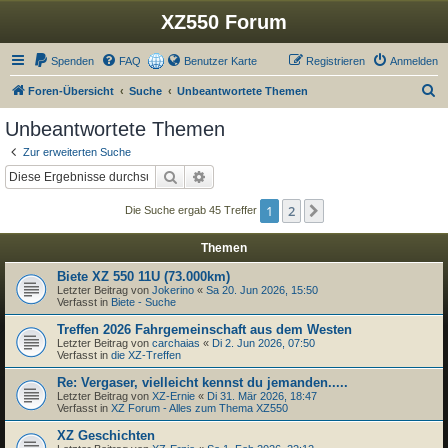
XZ550 Forum
Spenden
FAQ
Benutzer Karte
Registrieren
Anmelden
S
Foren-Übersicht
Suche
Unbeantwortete Themen
u
Unbeantwortete Themen
c
Zur erweiterten Suche
h
Suche
Erweiterte Suche
e
1
2
Nächste
Die Suche ergab 45 Treffer
Themen
Biete XZ 550 11U (73.000km)
Letzter Beitrag von
Jokerino
«
Sa 20. Jun 2026, 15:50
Verfasst in
Biete - Suche
Treffen 2026 Fahrgemeinschaft aus dem Westen
Letzter Beitrag von
carchaias
«
Di 2. Jun 2026, 07:50
Verfasst in
die XZ-Treffen
Re: Vergaser, vielleicht kennst du jemanden.....
Letzter Beitrag von
XZ-Ernie
«
Di 31. Mär 2026, 18:47
Verfasst in
XZ Forum - Alles zum Thema XZ550
XZ Geschichten