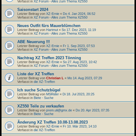
Verfasst in
XZ Forum - Alles zum Thema XZ550
Saisonstart 2024
Letzter Beitrag von
XZ-Ernie
«
Do 4. Jan 2024, 06:52
Verfasst in
XZ Forum - Alles zum Thema XZ550
Neues Outfit fürs Mauerblümchen
Letzter Beitrag von
Hartmut
«
So 17. Dez 2023, 11:19
Verfasst in
XZ Forum - Alles zum Thema XZ550
ABE Neuerung !!!
Letzter Beitrag von
XZ-Ernie
«
Fr 1. Sep 2023, 07:53
Verfasst in
XZ Forum - Alles zum Thema XZ550
Nachtrag XZ Treffen 2023 Tönning
Letzter Beitrag von
XZ-Ernie
«
So 27. Aug 2023, 10:42
Verfasst in
XZ Forum - Alles zum Thema XZ550
Liste der XZ Treffen
Letzter Beitrag von
Christian L
«
Mo 14. Aug 2023, 07:29
Verfasst in
die XZ-Treffen
Ich suche Schutzbügel
Letzter Beitrag von
MSRider
«
Di 18. Jul 2023, 20:25
Verfasst in
Biete - Suche
XZ550 Teile zu verkaufen
Letzter Beitrag von
prem.uli@gmx.de
«
Do 20. Apr 2023, 07:35
Verfasst in
Biete - Suche
Änderung XZ Treffen 10.08-13.08.2023
Letzter Beitrag von
XZ-Ernie
«
Fr 10. Mär 2023, 14:10
Verfasst in
die XZ-Treffen