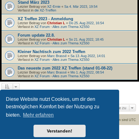
Stand März 2023
Letzter Beitrag von
XZ-Ernie
«
Sa 4. Mär 2023, 19:54
Verfasst in
die XZ-Treffen
XZ Treffen 2023 - Anmeldung
Letzter Beitrag von
Christian L
«
Do 25. Aug 2022, 16:54
Verfasst in
XZ Forum - Alles zum Thema XZ550
Forum update 22.8.
Letzter Beitrag von
Christian L
«
So 21. Aug 2022, 18:45
Verfasst in
XZ Forum - Alles zum Thema XZ550
Kleiner Nachtisch zum 2022 Treffen
Letzter Beitrag von
Marc Brassé
«
Sa 13. Aug 2022, 14:01
Verfasst in
XZ Forum - Alles zum Thema XZ550
Das neueste zum 2022 XZ Treffen (stand 01-08-22)
Letzter Beitrag von
Marc Brassé
«
Mo 1. Aug 2022, 08:54
Verfasst in
XZ Forum - Alles zum Thema XZ550
1
2
Nächste
Die Suche ergab 45 Treffer
Diese Website nutzt Cookies, um dir den
bestmöglichen Komfort bei der Nutzung zu
Gehe zu
bieten.
Mehr erfahren
Foren-Übersicht
Kontakt
Alle Cookies löschen
Alle Zeiten sind
UTC
Verstanden!
Powered by
phpBB
® Forum Software © phpBB Limited
Deutsche Übersetzung durch
phpBB.de