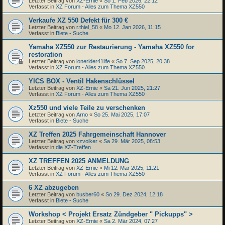
Letzter Beitrag von
XZ-Ernie
«
So 1. Feb 2026, 22:12
Verfasst in
XZ Forum - Alles zum Thema XZ550
Verkaufe XZ 550 Defekt für 300 €
Letzter Beitrag von
r.thiel_58
«
Mo 12. Jan 2026, 11:15
Verfasst in
Biete - Suche
Yamaha XZ550 zur Restaurierung - Yamaha XZ550 for
restoration
Letzter Beitrag von
lonerider41life
«
So 7. Sep 2025, 20:38
Verfasst in
XZ Forum - Alles zum Thema XZ550
YICS BOX - Ventil Hakenschlüssel
Letzter Beitrag von
XZ-Ernie
«
Sa 21. Jun 2025, 21:27
Verfasst in
XZ Forum - Alles zum Thema XZ550
Xz550 und viele Teile zu verschenken
Letzter Beitrag von
Arno
«
So 25. Mai 2025, 17:07
Verfasst in
Biete - Suche
XZ Treffen 2025 Fahrgemeinschaft Hannover
Letzter Beitrag von
xzvolker
«
Sa 29. Mär 2025, 08:53
Verfasst in
die XZ-Treffen
XZ TREFFEN 2025 ANMELDUNG
Letzter Beitrag von
XZ-Ernie
«
Mi 12. Mär 2025, 11:21
Verfasst in
XZ Forum - Alles zum Thema XZ550
6 XZ abzugeben
Letzter Beitrag von
busber60
«
So 29. Dez 2024, 12:18
Verfasst in
Biete - Suche
Workshop < Projekt Ersatz Zündgeber " Pickupps" >
Letzter Beitrag von
XZ-Ernie
«
Sa 2. Mär 2024, 07:27