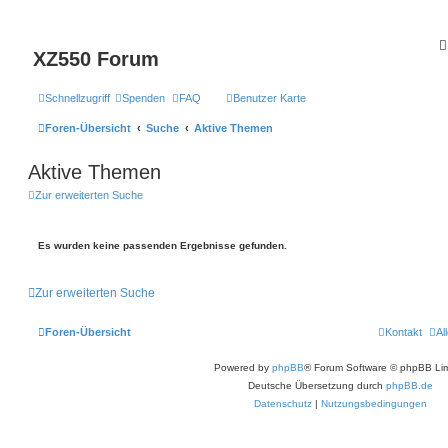
XZ550 Forum
Schnellzugriff
Spenden
FAQ
Benutzer Karte
Foren-Übersicht
Suche
Aktive Themen
Aktive Themen
Zur erweiterten Suche
Es wurden keine passenden Ergebnisse gefunden.
Zur erweiterten Suche
Foren-Übersicht
Kontakt
Al
Powered by
phpBB
® Forum Software © phpBB Lim
Deutsche Übersetzung durch
phpBB.de
Datenschutz
|
Nutzungsbedingungen