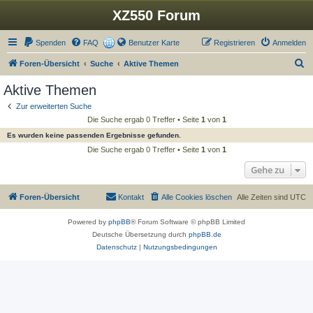
XZ550 Forum
Spenden
FAQ
Benutzer Karte
Registrieren
Anmelden
S
Foren-Übersicht
Suche
Aktive Themen
u
Aktive Themen
c
Zur erweiterten Suche
h
Die Suche ergab 0 Treffer • Seite
1
von
1
e
Es wurden keine passenden Ergebnisse gefunden.
Die Suche ergab 0 Treffer • Seite
1
von
1
Gehe zu
Foren-Übersicht
Kontakt
Alle Cookies löschen
Alle Zeiten sind
UTC
Powered by
phpBB
® Forum Software © phpBB Limited
Deutsche Übersetzung durch
phpBB.de
Datenschutz
|
Nutzungsbedingungen