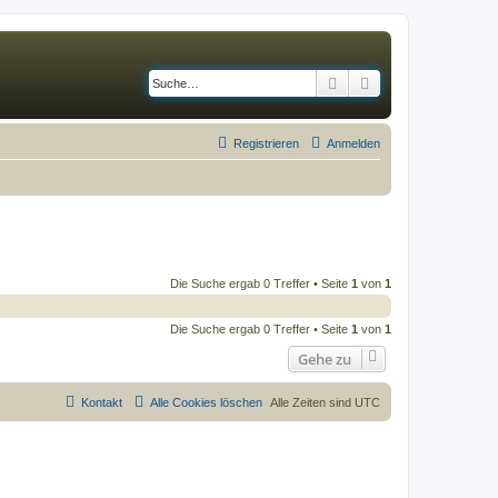
Suche
Erweiterte Suche
Registrieren
Anmelden
Die Suche ergab 0 Treffer • Seite
1
von
1
Die Suche ergab 0 Treffer • Seite
1
von
1
Gehe zu
Kontakt
Alle Cookies löschen
Alle Zeiten sind
UTC