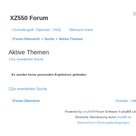
XZ550 Forum
Schnellzugriff
Spenden
FAQ
Benutzer Karte
Foren-Übersicht
Suche
Aktive Themen
Aktive Themen
Zur erweiterten Suche
Es wurden keine passenden Ergebnisse gefunden.
Zur erweiterten Suche
Foren-Übersicht
Kontakt
Al
Powered by
phpBB
® Forum Software © phpBB Lim
Deutsche Übersetzung durch
phpBB.de
Datenschutz
|
Nutzungsbedingungen