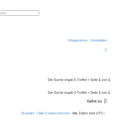
eiterte Suche
Registrieren
Anmelden
S
u
c
h
e
Die Suche ergab 0 Treffer • Seite
1
von
1
Die Suche ergab 0 Treffer • Seite
1
von
1
Gehe zu
Kontakt
Alle Cookies löschen
Alle Zeiten sind
UTC