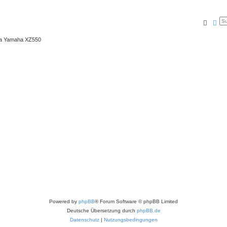
Suche
Erw
ma Yamaha XZ550
Powered by
phpBB
® Forum Software © phpBB Limited
Deutsche Übersetzung durch
phpBB.de
Datenschutz
|
Nutzungsbedingungen