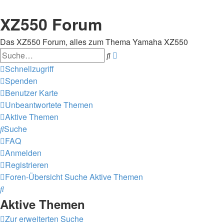
XZ550 Forum
Das XZ550 Forum, alles zum Thema Yamaha XZ550
Suche
Erweiterte
Suche
Schnellzugriff
Spenden
Benutzer Karte
Unbeantwortete Themen
Aktive Themen
Suche
FAQ
Anmelden
Registrieren
Foren-Übersicht
Suche
Aktive Themen
Suche
Aktive Themen
Zur erweiterten Suche