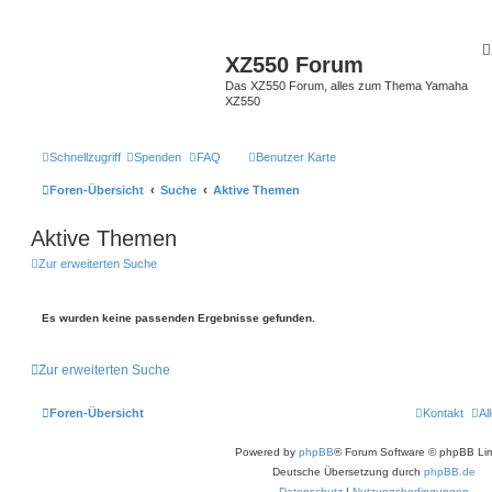
XZ550 Forum
Das XZ550 Forum, alles zum Thema Yamaha
XZ550
Schnellzugriff
Spenden
FAQ
Benutzer Karte
Foren-Übersicht
Suche
Aktive Themen
Aktive Themen
Zur erweiterten Suche
Es wurden keine passenden Ergebnisse gefunden.
Zur erweiterten Suche
Foren-Übersicht
Kontakt
Al
Powered by
phpBB
® Forum Software © phpBB Lim
Deutsche Übersetzung durch
phpBB.de
Datenschutz
|
Nutzungsbedingungen