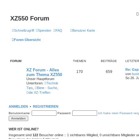
XZ550 Forum
Schnellzugriff
Spenden
FAQ
Benutzer Karte
Foren-Übersicht
FORUM
THEMEN
BEITRÄGE
LETZTER
XZ Forum - Alles
Re: Gep
170
659
von
busb
zum Thema XZ550
So 26. J
Unser Hauptforum
Unterforen:
Technik
Tips
,
Biete - Suche
,
die XZ-Treffen
ANMELDEN
•
REGISTRIEREN
Benutzername:
Passwort:
Ich habe mein Passwort ver
WER IST ONLINE?
Insgesamt sind
122
Besucher online :: 1 sichtbares Mitglied, 0 unsichtbare Mitglieder