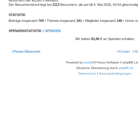
Besuchern der letzten 5 Minuten)
Der Besucherrekord liegt bei
2113
Besuchern, die am Mi 6. Mai 2026, 04:54 gleichzeitig
STATISTIK
Beiträge insgesamt
700
• Themen insgesamt
181
• Mitglieder insgesamt
148
• Unser ne
SPENDENSTATISTIK •
SPENDEN
Wir haben
82,80 €
an Spenden erhalten.
Foren-Übersicht
Kontakt
Al
Powered by
phpBB
® Forum Software © phpBB Lim
Deutsche Übersetzung durch
phpBB.de
Datenschutz
|
Nutzungsbedingungen