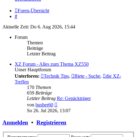
Foren-Übersicht
Suche
Aktuelle Zeit: Do 6. Aug 2026, 15:44
Forum
Themen
Beiträge
Letzter Beitrag
XZ Forum - Alles zum Thema XZ550
Unser Hauptforum
Unterforen:
Technik Tips
,
Biete - Suche
,
die XZ-
Treffen
170
Themen
659
Beiträge
Letzter Beitrag
Re: Gepäckträger
Neuester
von
busber60
Beitrag
So 26. Jul 2026, 13:07
Anmelden
•
Registrieren