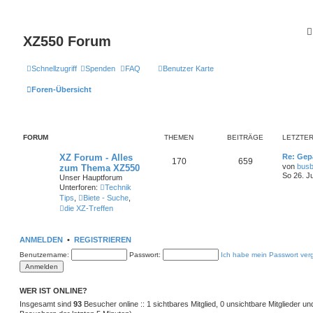
XZ550 Forum
Schnellzugriff
Spenden
FAQ
Benutzer Karte
Foren-Übersicht
FORUM
THEMEN
BEITRÄGE
LETZTER
XZ Forum - Alles
Re: Gep
170
659
von
busb
zum Thema XZ550
So 26. J
Unser Hauptforum
Unterforen:
Technik
Tips
,
Biete - Suche
,
die XZ-Treffen
ANMELDEN
•
REGISTRIEREN
Benutzername:
Passwort:
Ich habe mein Passwort ver
WER IST ONLINE?
Insgesamt sind
93
Besucher online :: 1 sichtbares Mitglied, 0 unsichtbare Mitglieder u