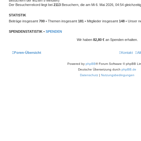
Besuchern der letzten 5 Minuten)
Der Besucherrekord liegt bei
2113
Besuchern, die am Mi 6. Mai 2026, 04:54 gleichzeitig
STATISTIK
Beiträge insgesamt
700
• Themen insgesamt
181
• Mitglieder insgesamt
148
• Unser ne
SPENDENSTATISTIK •
SPENDEN
Wir haben
82,80 €
an Spenden erhalten.
Foren-Übersicht
Kontakt
Al
Powered by
phpBB
® Forum Software © phpBB Lim
Deutsche Übersetzung durch
phpBB.de
Datenschutz
|
Nutzungsbedingungen