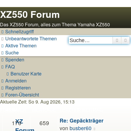
XZ550 Forum
Das XZ550 Forum, alles zum Thema Yamaha XZ550
Schnellzugriff
Unbeantwortete Themen
Suche
E
Aktive Themen
Suche
Spenden
FAQ
Benutzer Karte
Anmelden
Registrieren
Foren-Übersicht
Aktuelle Zeit: So 9. Aug 2026, 15:13
FORUM
THEMEN
BEITRÄGE
LETZTER BEITRAG
Re: Gepäckträger
XZ
170
659
Neuester
von
busber60
Forum