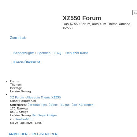
XZ550 Forum
Das XZ550 Forum, alles zum Thema Yamaha
XZ550
Zum Inhalt
Schnellzugriff
Spenden
FAQ
Benutzer Karte
Foren-Übersicht
Forum
Themen
Beiträge
Letzter Beitrag
XZ Forum - Alles zum Thema XZ550
Unser Hauptforum
Unterforen:
Technik Tips
,
Biete - Suche
,
die XZ-Treffen
170
Themen
659
Beiträge
Letzter Beitrag
Re: Gepäckträger
N
von
busber60
e
So 26. Jul 2026, 13:07
u
e
s
ANMELDEN
•
REGISTRIEREN
t