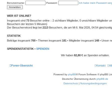
e
Benutzername:
Passwort:
Ich habe mein Passwort ver
r
B
e
i
t
WER IST ONLINE?
r
Insgesamt sind
a
73
Besucher online :: 2 sichtbare Mitglieder, 0 unsichtbare Mitglieder 
g
Besuchern der letzten 5 Minuten)
Der Besucherrekord liegt bei
2113
Besuchern, die am Mi 6. Mai 2026, 04:54 gleichzeitig
STATISTIK
Beiträge insgesamt
700
• Themen insgesamt
181
• Mitglieder insgesamt
148
• Unser ne
SPENDENSTATISTIK •
SPENDEN
Wir haben
82,80 €
an Spenden erhalten.
Foren-Übersicht
Kontakt
Al
Powered by
phpBB
® Forum Software © phpBB Lim
Deutsche Übersetzung durch
phpBB.de
Datenschutz
|
Nutzungsbedingungen