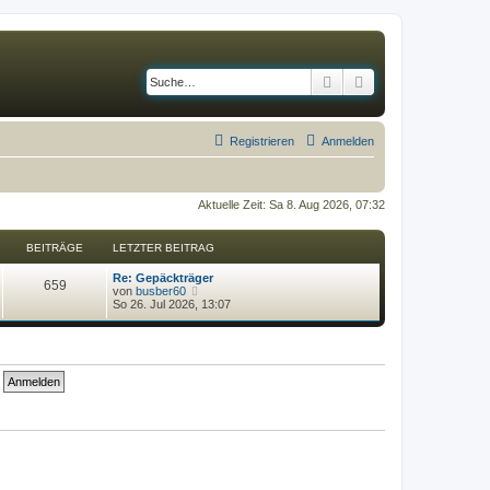
Suche
Erweiterte Suche
Registrieren
Anmelden
Aktuelle Zeit: Sa 8. Aug 2026, 07:32
BEITRÄGE
LETZTER BEITRAG
Re: Gepäckträger
659
N
von
busber60
e
So 26. Jul 2026, 13:07
u
e
s
t
e
r
B
e
i
t
r
a
g