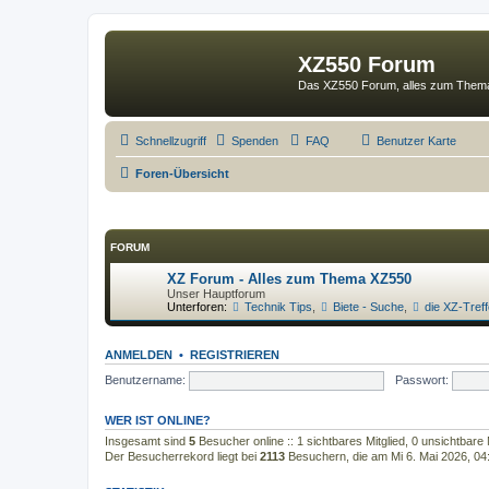
XZ550 Forum
Das XZ550 Forum, alles zum The
Schnellzugriff
Spenden
FAQ
Benutzer Karte
Foren-Übersicht
FORUM
XZ Forum - Alles zum Thema XZ550
Unser Hauptforum
Unterforen:
Technik Tips
,
Biete - Suche
,
die XZ-Tref
ANMELDEN
•
REGISTRIEREN
Benutzername:
Passwort:
WER IST ONLINE?
Insgesamt sind
5
Besucher online :: 1 sichtbares Mitglied, 0 unsichtbare
Der Besucherrekord liegt bei
2113
Besuchern, die am Mi 6. Mai 2026, 04:5