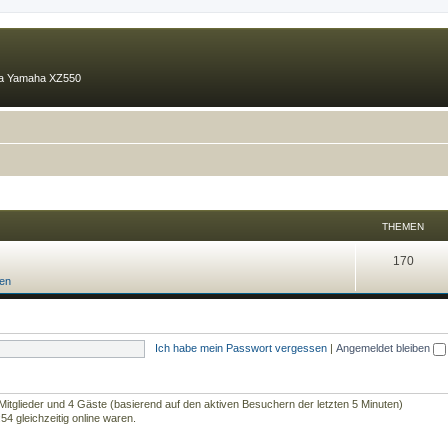
ma Yamaha XZ550
THEMEN
170
fen
Ich habe mein Passwort vergessen
|
Angemeldet bleiben
 Mitglieder und 4 Gäste (basierend auf den aktiven Besuchern der letzten 5 Minuten)
4 gleichzeitig online waren.