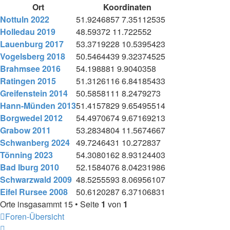
Ort
Koordinaten
Nottuln 2022
51.9246857 7.35112535
Holledau 2019
48.59372 11.722552
Lauenburg 2017
53.3719228 10.5395423
Vogelsberg 2018
50.5464439 9.32374525
Brahmsee 2016
54.198881 9.9040358
Ratingen 2015
51.3126116 6.84185433
Greifenstein 2014
50.5858111 8.2479273
Hann-Münden 2013
51.4157829 9.65495514
Borgwedel 2012
54.4970674 9.67169213
Grabow 2011
53.2834804 11.5674667
Schwanberg 2024
49.7246431 10.272837
Tönning 2023
54.3080162 8.93124403
Bad Iburg 2010
52.1584076 8.04231986
Schwarzwald 2009
48.5255593 8.06956107
Eifel Rursee 2008
50.6120287 6.37106831
Orte insgasammt 15 • Seite
1
von
1
Foren-Übersicht