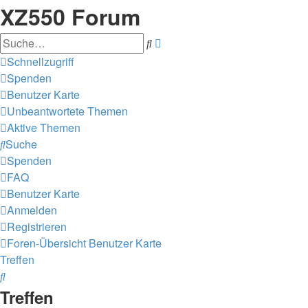
XZ550 Forum
Erweiterte
Suche
Suche
Schnellzugriff
Spenden
Benutzer Karte
Unbeantwortete Themen
Aktive Themen
Suche
Spenden
FAQ
Benutzer Karte
Anmelden
Registrieren
Foren-Übersicht
Benutzer Karte
Treffen
Suche
Treffen