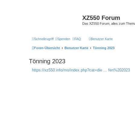
XZ550 Forum
Das XZ550 Forum, alles zum The
Schnellzugriff
Spenden
FAQ
Benutzer Karte
Foren-Übersicht
Benutzer Karte
Tönning 2023
Tönning 2023
https://xz550.info/mo/index.php?cat=die ... fen%202023