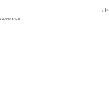
Suche
Erw
ma Yamaha XZ550