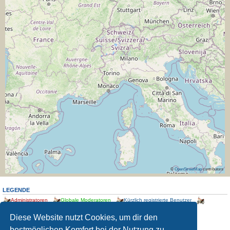
©
OpenStreetMap
contributors
LEGENDE
Administratoren
Globale Moderatoren
Kürzlich registrierte Benutzer
Registrierte Benutzer
Registrierte COPPA-Benutzer
Standort
Treffen
Diese Website nutzt Cookies, um dir den
STATISTIK
bestmöglichen Komfort bei der Nutzung zu