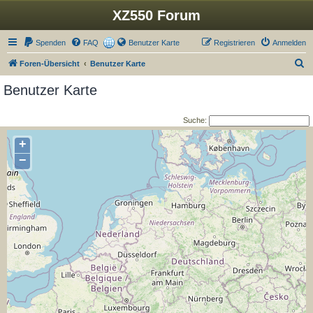
XZ550 Forum
Spenden
FAQ
Benutzer Karte
Registrieren
Anmelden
S
Foren-Übersicht
Benutzer Karte
u
Benutzer Karte
c
h
Suche:
e
+
−