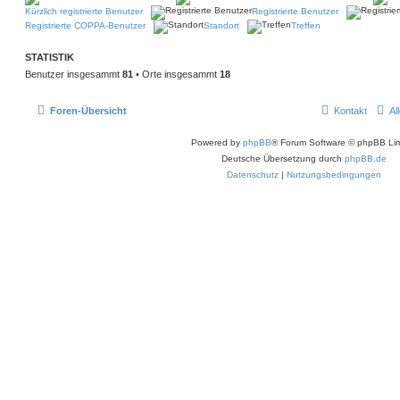
Kürzlich registrierte Benutzer
Registrierte Benutzer
Registrierte COPPA-Benutzer
Standort
Treffen
STATISTIK
Benutzer insgesammt
81
• Orte insgesammt
18
Foren-Übersicht
Kontakt
Al
Powered by
phpBB
® Forum Software © phpBB Lim
Deutsche Übersetzung durch
phpBB.de
Datenschutz
|
Nutzungsbedingungen