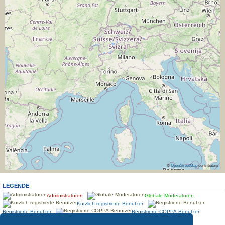
©
OpenStreetMap
contributors
LEGENDE
Administratoren
Globale Moderatoren
Kürzlich registrierte Benutzer
Registrierte Benutzer
Registrierte COPPA-Benutzer
Standort
Treffen