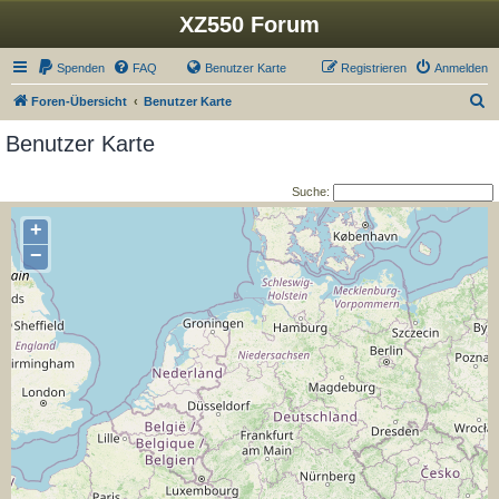
XZ550 Forum
Spenden
FAQ
Benutzer Karte
Registrieren
Anmelden
S
Foren-Übersicht
Benutzer Karte
u
Benutzer Karte
c
h
Suche:
e
+
−