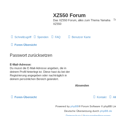
XZ550 Forum
Das XZ550 Forum, alles zum Thema Yamaha
XZ550
Schnellzugriff
Spenden
FAQ
Benutzer Karte
Foren-Übersicht
Passwort zurücksetzen
E-Mail-Adresse:
Du musst die E-Mail-Adresse angeben, die in
deinem Profil hinterlegt ist. Diese hast du bei der
Registrierung angegeben oder nachträglich in
deinem persönlichen Bereich geändert.
Foren-Übersicht
Kontakt
Al
Powered by
phpBB
® Forum Software © phpBB Lim
Deutsche Übersetzung durch
phpBB.de
Datenschutz
|
Nutzungsbedingungen