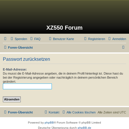
XZ550 Forum
Spenden
FAQ
Benutzer Karte
Registrieren
Anmelden
S
Foren-Übersicht
u
Passwort zurücksetzen
c
h
E-Mail-Adresse:
Du musst die E-Mail-Adresse angeben, die in deinem Profil hinterlegt ist. Diese hast du
e
bei der Registrierung angegeben oder nachträglich in deinem persönlichen Bereich
geändert.
Foren-Übersicht
Kontakt
Alle Cookies löschen
Alle Zeiten sind
UTC
Powered by
phpBB
® Forum Software © phpBB Limited
Deutsche Übersetzung durch
phpBB.de