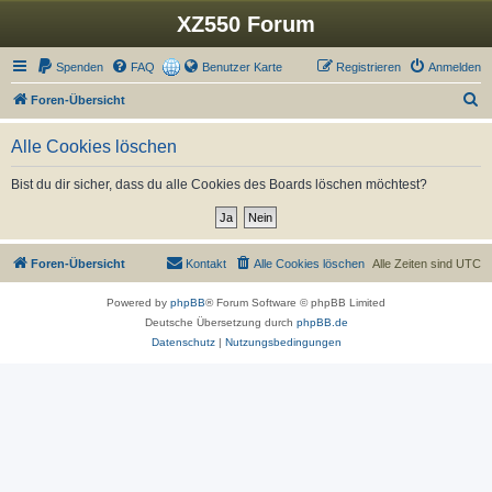
XZ550 Forum
Spenden
FAQ
Benutzer Karte
Registrieren
Anmelden
S
Foren-Übersicht
u
Alle Cookies löschen
c
h
Bist du dir sicher, dass du alle Cookies des Boards löschen möchtest?
e
Foren-Übersicht
Kontakt
Alle Cookies löschen
Alle Zeiten sind
UTC
Powered by
phpBB
® Forum Software © phpBB Limited
Deutsche Übersetzung durch
phpBB.de
Datenschutz
|
Nutzungsbedingungen