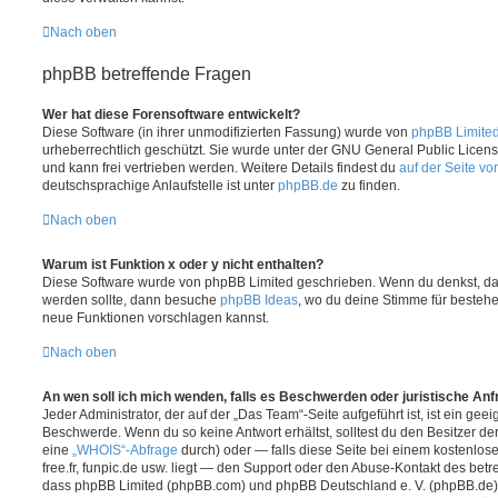
Nach oben
phpBB betreffende Fragen
Wer hat diese Forensoftware entwickelt?
Diese Software (in ihrer unmodifizierten Fassung) wurde von
phpBB Limite
urheberrechtlich geschützt. Sie wurde unter der GNU General Public License
und kann frei vertrieben werden. Weitere Details findest du
auf der Seite v
deutschsprachige Anlaufstelle ist unter
phpBB.de
zu finden.
Nach oben
Warum ist Funktion x oder y nicht enthalten?
Diese Software wurde von phpBB Limited geschrieben. Wenn du denkst, das
werden sollte, dann besuche
phpBB Ideas
, wo du deine Stimme für beste
neue Funktionen vorschlagen kannst.
Nach oben
An wen soll ich mich wenden, falls es Beschwerden oder juristische An
Jeder Administrator, der auf der „Das Team“-Seite aufgeführt ist, ist ein geei
Beschwerde. Wenn du so keine Antwort erhältst, solltest du den Besitzer de
eine
„WHOIS“-Abfrage
durch) oder — falls diese Seite bei einem kostenlos
free.fr, funpic.de usw. liegt — den Support oder den Abuse-Kontakt des betr
dass phpBB Limited (phpBB.com) und phpBB Deutschland e. V. (phpBB.de