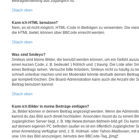
Beitragserstellung aus zugänglich ist.
Nach oben
Kann ich HTML benutzen?
Nein, es ist nicht möglich, HTML-Code in Beiträgen zu verwenden. Die mei
die HTML bietet, können über BBCode erreicht werden.
Nach oben
Was sind Smileys?
Smileys sind kleine Bilder, die benutzt werden können, um ein Gefühl auszu
einen kurzen Code, z. B. bedeutet :) fröhlich und :( traurig. Die Liste aller
eines Beitrags sehen. Versuche bitte trotzdem, Smileys nicht zu häufig zu 
schnell unlesbar machen und ein Moderator könnte deshalb deinen Beitrag
gar komplett löschen. Die Board-Administration kann auch die Anzahl der S
Beitrag benutzen kannst.
Nach oben
Kann ich Bilder in meine Beiträge einfügen?
Ja, Bilder können in deinem Beitrag angezeigt werden. Wenn die Administra
kannst du das Bild auch direkt hochladen. Ansonsten musst du zu einem Bild
zugänglichen Server liegt, z. B. http://www.domain.tld/mein-bild.gif. Du kann
auf deinem eigenen PC befinden (außer es ist ein öffentlich zugänglicher Se
einer Anmeldung verfügbar sind, z. B. Hotmail- oder Yahoo-Mailboxen, mit
usw. Um das Bild anzuzeigen, benutze den BBCode-Tag „[img]“.