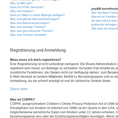
Was ist BBCode?
Kann ich HTML benutzen?
phpBB betreffende
Was sind Smileys?
Wer hat diese Foren
Kann ich Bilder in meine Beiträge einfügen?
Warum ist Funktion x
Was sind globale Bekanntmachungen?
An wen soll ich mic
Was sind Bekanntmachungen?
juristische Anfragen
Was sind wichtige Themen?
Wie kann ich einen A
Was sind geschlossene Themen?
Was sind Themen-Symbole?
Registrierung und Anmeldung
Wozu muss ich mich registrieren?
Eine Registrierung ist nicht unbedingt zwingend. Die Board-Administration
registriert sein musst, um Beiträge zu schreiben. Auf jeden Fall erhältst du als
zusätzliche Funktionen, die Gästen nicht zur Verfügung stehen: zum Beispiel
E-Mail-Versand an andere Mitglieder, Beitritt zu Benutzergruppen und so wei
Anmeldung, da sie schnell erledigt ist und dir zahlreiche Vorteile bietet.
Nach oben
Was ist COPPA?
COPPA, ausgeschrieben Children’s Online Privacy Protection Act of 1998 (
Privatsphäre von Kindern im Internet von 1998) ist ein Gesetz in den USA, w
möglicherweise persönliche Daten von Kindern unter 13 Jahren erheben, h
beziehungsweise des oder der Erziehungsberechtigten benötigen. Wenn du di