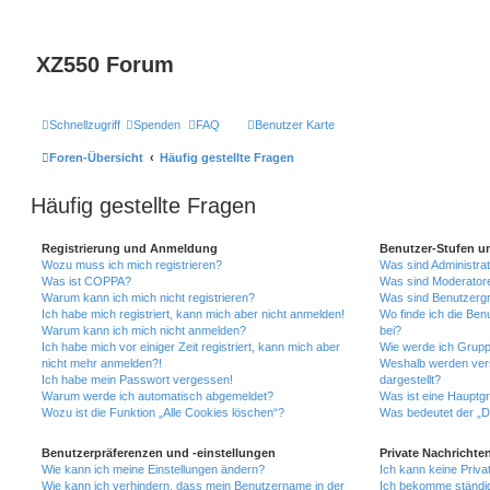
XZ550 Forum
Schnellzugriff
Spenden
FAQ
Benutzer Karte
Foren-Übersicht
Häufig gestellte Fragen
Häufig gestellte Fragen
Registrierung und Anmeldung
Benutzer-Stufen u
Wozu muss ich mich registrieren?
Was sind Administra
Was ist COPPA?
Was sind Moderator
Warum kann ich mich nicht registrieren?
Was sind Benutzerg
Ich habe mich registriert, kann mich aber nicht anmelden!
Wo finde ich die Ben
Warum kann ich mich nicht anmelden?
bei?
Ich habe mich vor einiger Zeit registriert, kann mich aber
Wie werde ich Grupp
nicht mehr anmelden?!
Weshalb werden ver
Ich habe mein Passwort vergessen!
dargestellt?
Warum werde ich automatisch abgemeldet?
Was ist eine Hauptg
Wozu ist die Funktion „Alle Cookies löschen“?
Was bedeutet der „Da
Benutzerpräferenzen und -einstellungen
Private Nachrichte
Wie kann ich meine Einstellungen ändern?
Ich kann keine Priva
Wie kann ich verhindern, dass mein Benutzername in der
Ich bekomme ständig