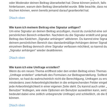
oder Moderator deinen Beitrag überarbeitet hat. Diese können jedoch, falls s
hinterlassen, warum dein Beitrag überarbeitet wurde. Bitte beachte, dass n
löschen können, wenn bereits jemand darauf geantwortet hat.
Nach oben
Wie kann ich meinem Beitrag eine Signatur anfügen?
Um eine Signatur an deinen Beitrag anzufügen, musst du zunächst eine sol
persönlichen Bereich entwerfen. Nachdem du die Signatur erstellt und gesp
Beitrag das Kästchen „Signatur anhängen“ aktivieren. Du kannst eine Signa
deinem persönlichen Bereich das standardmäßige Anhängen deiner Signatu
einzelnen Beitrag dennoch ohne Signatur verfassen möchtest, so kannst du 
„Signatur anhängen“ wieder deaktivieren.
Nach oben
Wie kann ich eine Umfrage erstellen?
Wenn du ein neues Thema eröffnest oder den ersten Beitrag eines Themas be
„Umfrage erstellen“ unterhalb des Formulars zur Beitragserstellung. Solltes
können, so hast du wahrscheinlich nicht die Berechtigung, Umfragen zu erste
mindestens zwei Antwortmöglichkeiten in die entsprechenden Felder eingeb
jede Antwortmöglichkeit in einer eigenen Zeile steht. Du kannst auch unter
Benutzer“ festlegen, wie viele Optionen ein Benutzer auswählen kann, welche
bedeutet dabei eine zeitlich unbegrenzte Umfrage) und schließlich, ob die
können.
Nach oben