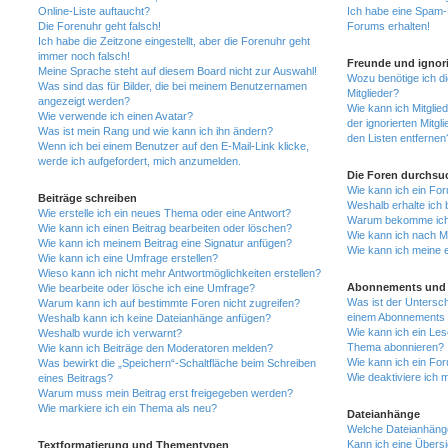
Online-Liste auftaucht?
Ich habe eine Spam-E
Die Forenuhr geht falsch!
Forums erhalten!
Ich habe die Zeitzone eingestellt, aber die Forenuhr geht
immer noch falsch!
Freunde und ignori
Meine Sprache steht auf diesem Board nicht zur Auswahl!
Wozu benötige ich di
Was sind das für Bilder, die bei meinem Benutzernamen
Mitglieder?
angezeigt werden?
Wie kann ich Mitglied
Wie verwende ich einen Avatar?
der ignorierten Mitg
Was ist mein Rang und wie kann ich ihn ändern?
den Listen entfernen
Wenn ich bei einem Benutzer auf den E-Mail-Link klicke,
werde ich aufgefordert, mich anzumelden.
Die Foren durchsu
Wie kann ich ein Fo
Beiträge schreiben
Weshalb erhalte ich 
Wie erstelle ich ein neues Thema oder eine Antwort?
Warum bekomme ich b
Wie kann ich einen Beitrag bearbeiten oder löschen?
Wie kann ich nach M
Wie kann ich meinem Beitrag eine Signatur anfügen?
Wie kann ich meine 
Wie kann ich eine Umfrage erstellen?
Wieso kann ich nicht mehr Antwortmöglichkeiten erstellen?
Abonnements und 
Wie bearbeite oder lösche ich eine Umfrage?
Was ist der Untersc
Warum kann ich auf bestimmte Foren nicht zugreifen?
einem Abonnements 
Weshalb kann ich keine Dateianhänge anfügen?
Wie kann ich ein Les
Weshalb wurde ich verwarnt?
Thema abonnieren?
Wie kann ich Beiträge den Moderatoren melden?
Wie kann ich ein Fo
Was bewirkt die „Speichern“-Schaltfläche beim Schreiben
Wie deaktiviere ich
eines Beitrags?
Warum muss mein Beitrag erst freigegeben werden?
Wie markiere ich ein Thema als neu?
Dateianhänge
Welche Dateianhänge
Kann ich eine Übersi
Textformatierung und Thementypen