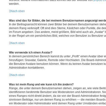
würdest. Weitere Informationen dazu können auf der Website von
phpBB Li
werden.
Nach oben
Was sind das für Bilder, die bei meinem Benutzernamen angezeigt werd
In der Beitragsansicht können zwei Bilder bei deinem Benutzernamen stehen.
deinem Rang verknüpft: Oft sind dies Sterne, Kästchen oder Punkte, die de
im Forum angeben. Das andere, meist größere, Bild wird auch als „Avatar“ b
in der Regel um ein persönliches Bild, welches von Benutzer zu Benutzer unt
Nach oben
Wie verwende ich einen Avatar?
In deinem persönlichen Bereich kannst du unter „Profil“ einen Avatar über 
hinzufügen: Gravatar, Galerie, Remote oder Hochladen. Die Board-Adminis
die Benutzer Avatare benutzen können. Wenn du keinen Avatar benutzen kan
Administration kontaktieren.
Nach oben
Was ist mein Rang und wie kann ich ihn ändern?
Ränge, die unter deinem Benutzernamen stehen, zeigen an, wie viele Beiträg
identifizieren bestimmte Benutzer wie Moderatoren und Administratoren. N
eines Ranges nicht direkt ändern, da sie von der Board-Administration festg
sinnlosen Beiträge, nur um deinen Rang zu erhöhen — die meisten Boards 
ein Moderator oder Administrator wird deinen Rang unter Umständen einfa