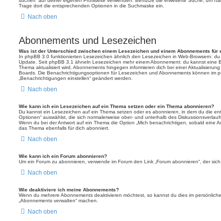
suchen“ auf deiner eigenen Profilseite verwenden. Benutze die erweiterte Suche, um na
Trage dort die entsprechenden Optionen in die Suchmaske ein.
Nach oben
Abonnements und Lesezeichen
Was ist der Unterschied zwischen einem Lesezeichen und einem Abonnements für
In phpBB 3.0 funktionierten Lesezeichen ähnlich den Lesezeichen in Web-Browsern: du
Update. Seit phpBB 3.1 ähneln Lesezeichen mehr einem Abonnement: du kannst eine Be
Thema aktualisiert wird. Abonnements hingegen informieren dich bei einer Aktualisieru
Boards. Die Benachrichtigungsoptionen für Lesezeichen und Abonnements können im pe
„Benachrichtigungen einstellen“ geändert werden.
Nach oben
Wie kann ich ein Lesezeichen auf ein Thema setzen oder ein Thema abonnieren?
Du kannst ein Lesezeichen auf ein Thema setzen oder es abonnieren, in dem du die e
Optionen“ auswählst, die sich normalerweise ober- und unterhalb des Diskussionsverlau
Wenn du bei der Antwort auf ein Thema die Option „Mich benachrichtigen, sobald eine Ant
das Thema ebenfalls für dich abonniert.
Nach oben
Wie kann ich ein Forum abonnieren?
Um ein Forum zu abonnieren, verwende im Forum den Link „Forum abonnieren“, der sich 
Nach oben
Wie deaktiviere ich meine Abonnements?
Wenn du mehrere Abonnements deaktivieren möchtest, so kannst du dies im persönlichen
„Abonnements verwalten“ machen.
Nach oben