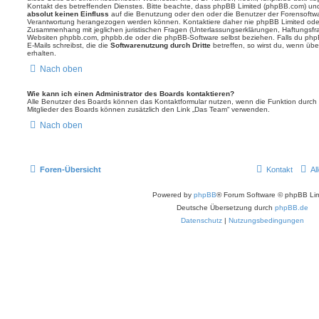
Kontakt des betreffenden Dienstes. Bitte beachte, dass phpBB Limited (phpBB.com) u
absolut keinen Einfluss
auf die Benutzung oder den oder die Benutzer der Forensoftwa
Verantwortung herangezogen werden können. Kontaktiere daher nie phpBB Limited oder
Zusammenhang mit jeglichen juristischen Fragen (Unterlassungserklärungen, Haftungsfr
Websiten phpbb.com, phpbb.de oder die phpBB-Software selbst beziehen. Falls du php
E-Mails schreibst, die die
Softwarenutzung durch Dritte
betreffen, so wirst du, wenn üb
erhalten.
Nach oben
Wie kann ich einen Administrator des Boards kontaktieren?
Alle Benutzer des Boards können das Kontaktformular nutzen, wenn die Funktion durch di
Mitglieder des Boards können zusätzlich den Link „Das Team“ verwenden.
Nach oben
Foren-Übersicht
Kontakt
Al
Powered by
phpBB
® Forum Software © phpBB Lim
Deutsche Übersetzung durch
phpBB.de
Datenschutz
|
Nutzungsbedingungen