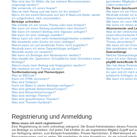
Was sind das für Bilder, die bei meinem Benutzernamen
ignorierten Mitgliede
angezeigt werden?
Listen entfernen?
Wie verwende ich einen Avatar?
Die Foren durchsuc
Was ist mein Rang und wie kann ich ihn ändern?
Wie kann ich ein For
Wenn ich bei einem Benutzer auf den E-Mail-Link klicke, werde
Weshalb erhalte ich 
ich aufgefordert, mich anzumelden.
Warum bekomme ich be
Beiträge schreiben
Wie kann ich nach Mi
Wie erstelle ich ein neues Thema oder eine Antwort?
Wie kann ich meine e
Wie kann ich einen Beitrag bearbeiten oder löschen?
Abonnements und L
Wie kann ich meinem Beitrag eine Signatur anfügen?
Was ist der Untersch
Wie kann ich eine Umfrage erstellen?
einem Abonnements f
Wieso kann ich nicht mehr Antwortmöglichkeiten erstellen?
Wie kann ich ein Les
Wie bearbeite oder lösche ich eine Umfrage?
Thema abonnieren?
Warum kann ich auf bestimmte Foren nicht zugreifen?
Wie kann ich ein For
Weshalb kann ich keine Dateianhänge anfügen?
Wie deaktiviere ich 
Weshalb wurde ich verwarnt?
Dateianhänge
Wie kann ich Beiträge den Moderatoren melden?
Welche Dateianhänge 
Was bewirkt die „Speichern“-Schaltfläche beim Schreiben eines
Kann ich eine Übersic
Beitrags?
phpBB betreffende F
Warum muss mein Beitrag erst freigegeben werden?
Wer hat diese Forenso
Wie markiere ich ein Thema als neu?
Warum ist Funktion x 
Textformatierung und Thementypen
An wen soll ich mich
Was ist BBCode?
juristische Anfragen 
Kann ich HTML benutzen?
Wie kann ich einen Ad
Was sind Smileys?
Kann ich Bilder in meine Beiträge einfügen?
Was sind globale Bekanntmachungen?
Was sind Bekanntmachungen?
Was sind wichtige Themen?
Was sind geschlossene Themen?
Was sind Themen-Symbole?
Registrierung und Anmeldung
Wozu muss ich mich registrieren?
Eine Registrierung ist nicht unbedingt zwingend. Die Board-Administration dieses Forums 
um Beiträge zu schreiben. Auf jeden Fall erhältst du als registriertes Mitglied Zugriff auf
zur Verfügung stehen: zum Beispiel Avatarbilder, Private Nachrichten, E-Mail-Versand an an
Benutzergruppen und so weiter. Wir empfehlen dir eine Anmeldung, da sie schnell erledigt i