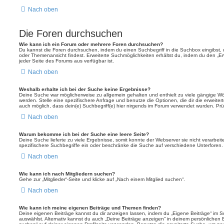
Nach oben
Die Foren durchsuchen
Wie kann ich ein Forum oder mehrere Foren durchsuchen?
Du kannst die Foren durchsuchen, indem du einen Suchbegriff in die Suchbox eingibst, d
oder Themenansicht findest. Erweiterte Suchmöglichkeiten erhältst du, indem du den „Erw
jeder Seite des Forums aus verfügbar ist.
Nach oben
Weshalb erhalte ich bei der Suche keine Ergebnisse?
Deine Suche war möglicherweise zu allgemein gehalten und enthielt zu viele gängige Wör
werden. Stelle eine spezifischere Anfrage und benutze die Optionen, die dir die erweiter
auch möglich, dass dein(e) Suchbegriff(e) hier nirgends im Forum verwendet wurden. Prüf
Nach oben
Warum bekomme ich bei der Suche eine leere Seite?
Deine Suche lieferte zu viele Ergebnisse, somit konnte der Webserver sie nicht verarbei
spezifischere Suchbegriffe ein oder beschränke die Suche auf verschiedene Unterforen.
Nach oben
Wie kann ich nach Mitgliedern suchen?
Gehe zur „Mitglieder“-Seite und klicke auf „Nach einem Mitglied suchen“.
Nach oben
Wie kann ich meine eigenen Beiträge und Themen finden?
Deine eigenen Beiträge kannst du dir anzeigen lassen, indem du „Eigene Beiträge“ im Sc
auswählst. Alternativ kannst du auch „Deine Beiträge anzeigen“ in deinem persönlichen 