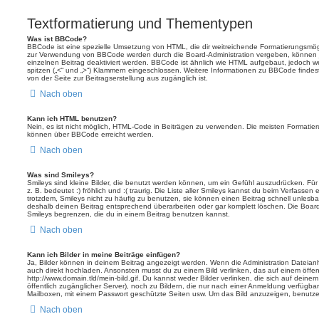
Textformatierung und Thementypen
Was ist BBCode?
BBCode ist eine spezielle Umsetzung von HTML, die dir weitreichende Formatierungsmögli
zur Verwendung von BBCode werden durch die Board-Administration vergeben, können j
einzelnen Beitrag deaktiviert werden. BBCode ist ähnlich wie HTML aufgebaut, jedoch wer
spitzen („<“ und „>“) Klammern eingeschlossen. Weitere Informationen zu BBCode findest d
von der Seite zur Beitragserstellung aus zugänglich ist.
Nach oben
Kann ich HTML benutzen?
Nein, es ist nicht möglich, HTML-Code in Beiträgen zu verwenden. Die meisten Formatier
können über BBCode erreicht werden.
Nach oben
Was sind Smileys?
Smileys sind kleine Bilder, die benutzt werden können, um ein Gefühl auszudrücken. Für
z. B. bedeutet :) fröhlich und :( traurig. Die Liste aller Smileys kannst du beim Verfassen
trotzdem, Smileys nicht zu häufig zu benutzen, sie können einen Beitrag schnell unles
deshalb deinen Beitrag entsprechend überarbeiten oder gar komplett löschen. Die Board
Smileys begrenzen, die du in einem Beitrag benutzen kannst.
Nach oben
Kann ich Bilder in meine Beiträge einfügen?
Ja, Bilder können in deinem Beitrag angezeigt werden. Wenn die Administration Dateian
auch direkt hochladen. Ansonsten musst du zu einem Bild verlinken, das auf einem öffentl
http://www.domain.tld/mein-bild.gif. Du kannst weder Bilder verlinken, die sich auf deine
öffentlich zugänglicher Server), noch zu Bildern, die nur nach einer Anmeldung verfügbar
Mailboxen, mit einem Passwort geschützte Seiten usw. Um das Bild anzuzeigen, benutz
Nach oben