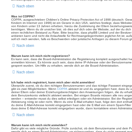
Nach oben
Was ist COPPA?
COPPA, ausgeschrieben Children’s Online Privacy Protection Act of 1998 (deutsch: Ges
Kindern im Internet von 1998) ist ein Gesetz in den USA, welches festlegt, dass Website
von Kindern unter 13 Jahren erheben, hierzu die Zustimmung der Eltern beziehungswei
benötigen. Wenn du dir unsicher bist, ob dies auf dich oder die Website, auf der du dich zu
einen rechtlichen Beistand zu Rate. Bitte beachte, dass phpBB Limited und der Besitze
anbieten kann und nicht die Anlaufstelle für Rechtsangelegenheiten jeglicher Art ist; au
soll ich mich wenden, falls es Beschwerden oder juristische Anfragen zu diesem Forum g
Nach oben
Warum kann ich mich nicht registrieren?
Es kann sein, dass die Board-Administration die Registrierung komplett ausgeschaltet h
anmelden können. Es könnte auch sein, dass deine IP-Adresse oder der Benutzername, m
gesperrt wurden. Um Hilfe zu erhalten, wende dich an die Board-Administration.
Nach oben
Ich habe mich registriert, kann mich aber nicht anmelden!
Überprüfe zuerst, ob du den richtigen Benutzernamen und das richtige Passwort einge
gibt es zwei Möglichkeiten. Wenn
COPPA
aktiviert ist und du angegeben hast, dass du un
deiner Eltern oder deiner Erziehungsberechtigten den Anweisungen folgen, die du erhalte
dein Benutzerkonto vielleicht aktiviert werden. Bei einigen Boards müssen alle neu angem
werden – entweder musst du dies selbst erledigen oder ein Administrator. Bei der Registri
Aktivierung nötig ist oder nicht. Wenn du eine E-Mail erhalten hast, folge den dort ent
du deine E-Mail-Adresse korrekt eingegeben hast oder die E-Mail von einem Spam-Filter b
dass deine E-Mail-Adresse korrekt eingegeben wurde, dann kontaktiere einen Administrat
Nach oben
Warum kann ich mich nicht anmelden?
Dafür gibt es viele mögliche Gründe. Prüfe zunächst, ob dein Benutzername und dein Pass
wende dich an einen Board-Administrator, um sicherzugehen, dass du nicht gesperrt wurde