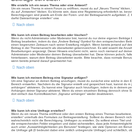
Wie erstelle ich ein neues Thema oder eine Antwort?
Um ein neues Thema in einem Forum zu eröffnen, musst du auf „Neues Thema“ klicken. 
du auf „Antworten“ klicken. Es könnte sein, dass eine Registrierung erforderlich ist, bev
Berechtigungen sind jeweils am Ende der Foren- und der Beitragsansicht aufgelistet. Z. 
darfst Dateianhänge erstellen“ usw.
Nach oben
Wie kann ich einen Beitrag bearbeiten oder löschen?
Wenn du nicht Administrator oder Moderator bist, kannst du nur deine eigenen Beiträge
Beitrag bearbeiten, indem du das „Ändere Beitrag“-Symbol für den entsprechenden Beitrag 
einen begrenzten Zeitraum nach seiner Erstellung möglich. Wenn bereits jemand auf dein
Beitrag in der Themenansicht als überarbeitet gekennzeichnet. Es wird sowohl die Anzahl
Bearbeitungen angezeigt. Dieser Hinweis erscheint nicht, wenn noch niemand auf deine
Administrator oder Moderator deinen Beitrag überarbeitet hat. Diese können jedoch, falls 
hinterlassen, warum dein Beitrag überarbeitet wurde. Bitte beachte, dass normale Benut
wenn bereits jemand darauf geantwortet hat.
Nach oben
Wie kann ich meinem Beitrag eine Signatur anfügen?
Um eine Signatur an deinen Beitrag anzufügen, musst du zunächst eine solche in den E
Bereich entwerfen. Nachdem du die Signatur erstellt und gespeichert hast, kannst du in
anhängen“ aktivieren. Du kannst eine Signatur auch hinzufügen, indem du in deinem p
Anhängen deiner Signatur aktivierst. Wenn du einen einzelnen Beitrag dennoch ohne Si
dort einfach das Kontrollkästchen „Signatur anhängen“ wieder deaktivieren.
Nach oben
Wie kann ich eine Umfrage erstellen?
Wenn du ein neues Thema eröffnest oder den ersten Beitrag eines Themas bearbeitest, 
erstellen“ unterhalb des Formulars zur Beitragserstellung. Solltest du diesen Bereich ni
wahrscheinlich nicht die Berechtigung, Umfragen zu erstellen. Du solltest einen Titel un
die entsprechenden Felder eingeben und dabei sicherstellen, dass jede Antwortmöglichkei
auch unter „Auswahlmöglichkeiten pro Benutzer“ festlegen, wie viele Optionen ein Benutz
die Umfrage gilt (0 bedeutet dabei eine zeitlich unbegrenzte Umfrage) und schließlich, 