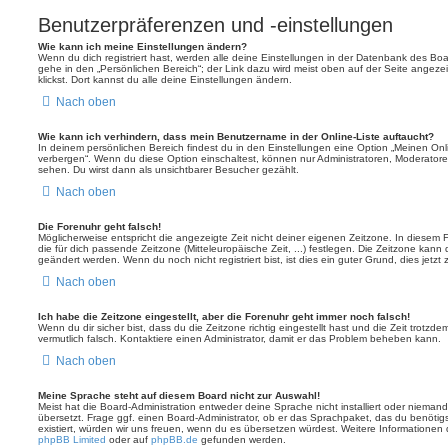
Benutzerpräferenzen und -einstellungen
Wie kann ich meine Einstellungen ändern?
Wenn du dich registriert hast, werden alle deine Einstellungen in der Datenbank des Bo
gehe in den „Persönlichen Bereich“; der Link dazu wird meist oben auf der Seite ange
klickst. Dort kannst du alle deine Einstellungen ändern.
Nach oben
Wie kann ich verhindern, dass mein Benutzername in der Online-Liste auftaucht?
In deinem persönlichen Bereich findest du in den Einstellungen eine Option „Meinen On
verbergen“. Wenn du diese Option einschaltest, können nur Administratoren, Moderatore
sehen. Du wirst dann als unsichtbarer Besucher gezählt.
Nach oben
Die Forenuhr geht falsch!
Möglicherweise entspricht die angezeigte Zeit nicht deiner eigenen Zeitzone. In diesem Fa
die für dich passende Zeitzone (Mitteleuropäische Zeit, ...) festlegen. Die Zeitzone kann
geändert werden. Wenn du noch nicht registriert bist, ist dies ein guter Grund, dies jetzt 
Nach oben
Ich habe die Zeitzone eingestellt, aber die Forenuhr geht immer noch falsch!
Wenn du dir sicher bist, dass du die Zeitzone richtig eingestellt hast und die Zeit trotzde
vermutlich falsch. Kontaktiere einen Administrator, damit er das Problem beheben kann.
Nach oben
Meine Sprache steht auf diesem Board nicht zur Auswahl!
Meist hat die Board-Administration entweder deine Sprache nicht installiert oder nieman
übersetzt. Frage ggf. einen Board-Administrator, ob er das Sprachpaket, das du benötigst,
existiert, würden wir uns freuen, wenn du es übersetzen würdest. Weitere Informatione
phpBB Limited
oder auf
phpBB.de
gefunden werden.