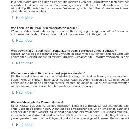
In jedem Board gibt es eigene Regeln, die meistens von der Administration festgelegt 
verstoßen hast, kann sie dir eine Verwarnung erteilen. Bitte beachte, dass dies die Ent
ist und phpBB Limited nichts mit dieser Verwarnung zu tun hat. Kontaktiere einen Administr
wieso du verwarnt wurdest.
Nach oben
Wie kann ich Beiträge den Moderatoren melden?
Wenn ein Administrator die entsprechenden Berechtigungen vergeben hat, siehst du eine
um diesen zu melden. Du wirst dann durch die weiteren Schritte geführt.
Nach oben
Was bewirkt die „Speichern“-Schaltfläche beim Schreiben eines Beitrags?
Hiermit kannst du die geschriebene Entwürfe speichern und zu einem späteren Zeitpunk
gesicherten Beitrag kannst du mit der Funktion „Gespeicherte Entwürfe verwalten“ in de
Nach oben
Warum muss mein Beitrag erst freigegeben werden?
Die Board-Administration kann entschieden haben, dass in dem Forum, in dem du einen Bei
geprüft werden müssen. Es ist auch möglich, dass die Administration dich zu einer Grup
denen sie die Beiträge erst begutachten möchte, bevor sie auf der Seite sichtbar werden.
Administration, wenn du weitere Informationen dazu benötigst.
Nach oben
Wie markiere ich ein Thema als neu?
Durch Klicken des „Thema als neu markieren“-Links in der Beitragsansicht kannst du d
erste Seite des Forums holen. Wenn du den entsprechenden Link nicht siehst, dann ist d
oder seit der letzten Markierung ist nicht genügend Zeit vergangen. Es ist auch möglic
du einfach eine Antwort darauf schreibst. Stelle jedoch sicher, dass du die Regeln diese
gerne gesehen, wenn ohne triftigen Grund auf alte oder abgeschlossene Themen geantw
Nach oben