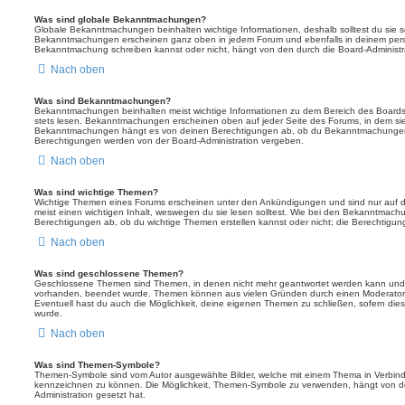
Was sind globale Bekanntmachungen?
Globale Bekanntmachungen beinhalten wichtige Informationen, deshalb solltest du sie s
Bekanntmachungen erscheinen ganz oben in jedem Forum und ebenfalls in deinem persö
Bekanntmachung schreiben kannst oder nicht, hängt von den durch die Board-Administ
Nach oben
Was sind Bekanntmachungen?
Bekanntmachungen beinhalten meist wichtige Informationen zu dem Bereich des Boards, i
stets lesen. Bekanntmachungen erscheinen oben auf jeder Seite des Forums, in dem sie 
Bekanntmachungen hängt es von deinen Berechtigungen ab, ob du Bekanntmachungen er
Berechtigungen werden von der Board-Administration vergeben.
Nach oben
Was sind wichtige Themen?
Wichtige Themen eines Forums erscheinen unter den Ankündigungen und sind nur auf d
meist einen wichtigen Inhalt, weswegen du sie lesen solltest. Wie bei den Bekanntmac
Berechtigungen ab, ob du wichtige Themen erstellen kannst oder nicht; die Berechtigunge
Nach oben
Was sind geschlossene Themen?
Geschlossene Themen sind Themen, in denen nicht mehr geantwortet werden kann und b
vorhanden, beendet wurde. Themen können aus vielen Gründen durch einen Moderator o
Eventuell hast du auch die Möglichkeit, deine eigenen Themen zu schließen, sofern dies
wurde.
Nach oben
Was sind Themen-Symbole?
Themen-Symbole sind vom Autor ausgewählte Bilder, welche mit einem Thema in Verbin
kennzeichnen zu können. Die Möglichkeit, Themen-Symbole zu verwenden, hängt von de
Administration gesetzt hat.