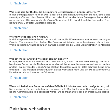
Nach oben
Was sind das für Bilder, die bei meinem Benutzernamen angezeigt werden?
In der Beitragsansicht können zwei Bilder bei deinem Benutzernamen stehen. Eines diese
verknüpft: Oft sind dies Sterne, Kästchen oder Punkte, die deine Beitragszahl oder de
meist größere, Bild wird auch als „Avatar“ bezeichnet. Es handelt sich hierbei in der Reg
Benutzer zu Benutzer unterschiedlich ist.
Nach oben
Wie verwende ich einen Avatar?
In deinem persönlichen Bereich kannst du unter „Profil“ einen Avatar über eine der folg
Galerie, Remote oder Hochladen. Die Board-Administration kann bestimmen, ob und wie
Wenn du keinen Avatar benutzen kannst, solltest du die Board-Administration kontaktier
Nach oben
Was ist mein Rang und wie kann ich ihn ändern?
Ränge, die unter deinem Benutzernamen stehen, zeigen an, wie viele Beiträge du bislang e
bestimmte Benutzer wie Moderatoren und Administratoren. Normalerweise kannst du den 
ändern, da sie von der Board-Administration festgelegt wurden. Bitte schreibe keine si
erhöhen — die meisten Boards dulden dieses Verhalten nicht und ein Moderator oder Adm
Umständen einfach wieder zurücksetzen.
Nach oben
Wenn ich bei einem Benutzer auf den E-Mail-Link klicke, werde ich aufgefordert, m
Nur registrierte Benutzer dürfen die foreninterne E-Mail-Funktion für Nachrichten an ande
Board-Administration freigeschaltet wurde. Diese Maßnahme soll den Missbrauch dieses
Nach oben
Beiträge schreiben