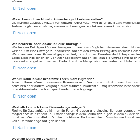
können.
Nach oben
Wieso kann ich nicht mehr Antwortmöglichkeiten erstellen?
Die maximal zulässige Anzahl von Antwortmöglichkeiten wird durch die Board-Administrat
Antwortmöglichkeiten als zugelassen zu benötigen, kontaktiere einen Administrator.
Nach oben
Wie bearbeite oder lösche ich eine Umfrage?
Wie bei den Beiträgen können Umfragen nur vom ursprünglichen Verfasser, einem Modera
werden. Um eine Umfrage zu bearbeiten, ändere den ersten Beitrag des Themas; dieser i
Wenn niemand eine Stimme abgegeben hat, dann können Benutzer die Umfrage löschen
Sollte allerdings schon ein Benutzer abgestimmt haben, so kann die Umfrage nur noch 
geändert oder gelöscht werden. Dadurch soll die Manipulation von laufenden Umfragen 
Nach oben
Warum kann ich auf bestimmte Foren nicht zugreifen?
Manche Foren können bestimmten Benutzern oder Gruppen vorbehalten sein. Um diese e
schreiben oder andere Vorgänge durchzuführen, brauchst du möglicherweise besondere
oder Administrator nach entsprechenden Berechtigungen.
Nach oben
Weshalb kann ich keine Dateianhänge anfügen?
Rechte für Dateianhänge können für Foren, Gruppen und einzelne Benutzer vergeben we
möglicherweise nicht erlaubt, Dateianhänge in dem Forum anzufügen, in dem du deinen 
bestimmte Gruppen dürfen Dateien hochladen. Du kannst einen Administrator kontaktieren, 
keine Dateianhänge anfügen kannst.
Nach oben
Weshalb wurde ich verwarnt?