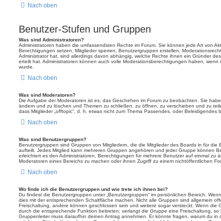
Nach oben
Benutzer-Stufen und Gruppen
Was sind Administratoren?
Administratoren haben die umfassendsten Rechte im Forum. Sie können jede Art von Akt
Berechtigungen setzen, Mitglieder sperren, Benutzergruppen erstellen, Moderationsrech
Administrator hat, sind allerdings davon abhängig, welche Rechte ihnen ein Gründer des
erteilt hat. Administratoren können auch volle Moderationsberechtigungen haben, wenn 
wurde.
Nach oben
Was sind Moderatoren?
Die Aufgabe der Moderatoren ist es, das Geschehen im Forum zu beobachten. Sie haben
ändern und zu löschen und Themen zu schließen, zu öffnen, zu verschieben und zu teil
dass Mitglieder „offtopic“, d. h. etwas nicht zum Thema Passendes, oder Beleidigendes 
Nach oben
Was sind Benutzergruppen?
Benutzergruppen sind Gruppen von Mitgliedern, die die Mitglieder des Boards in für die 
aufteilt. Jedes Mitglied kann mehreren Gruppen angehören und jeder Gruppe können Be
erleichtert es den Administratoren, Berechtigungen für mehrere Benutzer auf einmal zu 
Moderatoren eines Bereichs zu machen oder ihnen Zugriff zu einem nichtöffentlichen F
Nach oben
Wo finde ich die Benutzergruppen und wie trete ich ihnen bei?
Du findest die Benutzergruppen unter „Benutzergruppen“ im persönlichen Bereich. Wenn 
dies mit der entsprechenden Schaltfläche machen. Nicht alle Gruppen sind allgemein offe
Freischaltung, andere können geschlossen sein und weitere sogar versteckt. Wenn die Gr
durch die entsprechende Funktion beitreten; verlangt die Gruppe eine Freischaltung, so 
Gruppenleiter muss daraufhin deinen Antrag annehmen. Er könnte fragen, warum du i