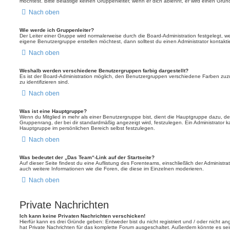
möchtest. Bitte belästige keinen Gruppenleiter, wenn er dich ablehnt, er wird einen Gru
Nach oben
Wie werde ich Gruppenleiter?
Der Leiter einer Gruppe wird normalerweise durch die Board-Administration festgelegt, w
eigene Benutzergruppe erstellen möchtest, dann solltest du einen Administrator kontakti
Nach oben
Weshalb werden verschiedene Benutzergruppen farbig dargestellt?
Es ist der Board-Administration möglich, den Benutzergruppen verschiedene Farben zuzut
zu identifizieren sind.
Nach oben
Was ist eine Hauptgruppe?
Wenn du Mitglied in mehr als einer Benutzergruppe bist, dient die Hauptgruppe dazu, 
Gruppenrang, der bei dir standardmäßig angezeigt wird, festzulegen. Ein Administrator 
Hauptgruppe im persönlichen Bereich selbst festzulegen.
Nach oben
Was bedeutet der „Das Team“-Link auf der Startseite?
Auf dieser Seite findest du eine Auflistung des Forenteams, einschließlich der Administra
auch weitere Informationen wie die Foren, die diese im Einzelnen moderieren.
Nach oben
Private Nachrichten
Ich kann keine Privaten Nachrichten verschicken!
Hierfür kann es drei Gründe geben: Entweder bist du nicht registriert und / oder nicht a
hat Private Nachrichten für das komplette Forum ausgeschaltet. Außerdem könnte es sein