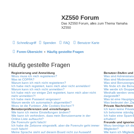
XZ550 Forum
Das XZ550 Forum, alles zum Thema Yamaha
XZ550
Schnellzugriff
Spenden
FAQ
Benutzer Karte
Foren-Übersicht
Häufig gestellte Fragen
Häufig gestellte Fragen
Registrierung und Anmeldung
Benutzer-Stufen und
Wozu muss ich mich registrieren?
Was sind Administrat
Was ist COPPA?
Was sind Moderatore
Warum kann ich mich nicht registrieren?
Was sind Benutzergr
Ich habe mich registriert, kann mich aber nicht anmelden!
Wo finde ich die Benu
Warum kann ich mich nicht anmelden?
Wie werde ich Gruppe
Ich habe mich vor einiger Zeit registriert, kann mich aber nicht
Weshalb werden vers
mehr anmelden?!
dargestellt?
Ich habe mein Passwort vergessen!
Was ist eine Hauptgr
Warum werde ich automatisch abgemeldet?
Was bedeutet der „Das
Wozu ist die Funktion „Alle Cookies löschen“?
Private Nachrichten
Benutzerpräferenzen und -einstellungen
Ich kann keine Privat
Wie kann ich meine Einstellungen ändern?
Ich bekomme ständig 
Wie kann ich verhindern, dass mein Benutzername in der
Ich habe eine Spam-E
Online-Liste auftaucht?
erhalten!
Die Forenuhr geht falsch!
Freunde und ignorier
Ich habe die Zeitzone eingestellt, aber die Forenuhr geht immer
Wozu benötige ich die
noch falsch!
Mitglieder?
Meine Sprache steht auf diesem Board nicht zur Auswahl!
Wie kann ich Mitgliede