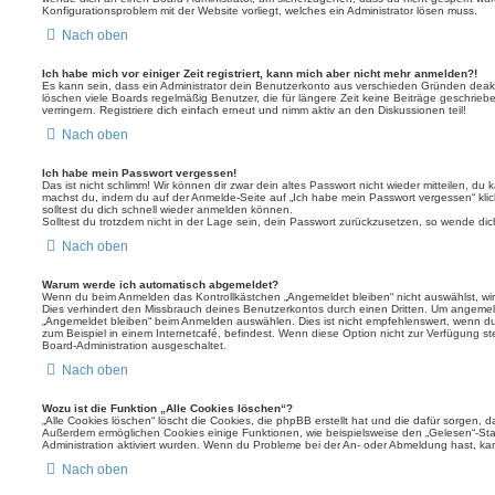
Konfigurationsproblem mit der Website vorliegt, welches ein Administrator lösen muss.
Nach oben
Ich habe mich vor einiger Zeit registriert, kann mich aber nicht mehr anmelden?!
Es kann sein, dass ein Administrator dein Benutzerkonto aus verschieden Gründen deakt
löschen viele Boards regelmäßig Benutzer, die für längere Zeit keine Beiträge geschri
verringern. Registriere dich einfach erneut und nimm aktiv an den Diskussionen teil!
Nach oben
Ich habe mein Passwort vergessen!
Das ist nicht schlimm! Wir können dir zwar dein altes Passwort nicht wieder mitteilen, du
machst du, indem du auf der Anmelde-Seite auf „Ich habe mein Passwort vergessen“ kli
solltest du dich schnell wieder anmelden können.
Solltest du trotzdem nicht in der Lage sein, dein Passwort zurückzusetzen, so wende dic
Nach oben
Warum werde ich automatisch abgemeldet?
Wenn du beim Anmelden das Kontrollkästchen „Angemeldet bleiben“ nicht auswählst, wirs
Dies verhindert den Missbrauch deines Benutzerkontos durch einen Dritten. Um angemel
„Angemeldet bleiben“ beim Anmelden auswählen. Dies ist nicht empfehlenswert, wenn du
zum Beispiel in einem Internetcafé, befindest. Wenn diese Option nicht zur Verfügung st
Board-Administration ausgeschaltet.
Nach oben
Wozu ist die Funktion „Alle Cookies löschen“?
„Alle Cookies löschen“ löscht die Cookies, die phpBB erstellt hat und die dafür sorgen, 
Außerdem ermöglichen Cookies einige Funktionen, wie beispielsweise den „Gelesen“-Stat
Administration aktiviert wurden. Wenn du Probleme bei der An- oder Abmeldung hast, ka
Nach oben