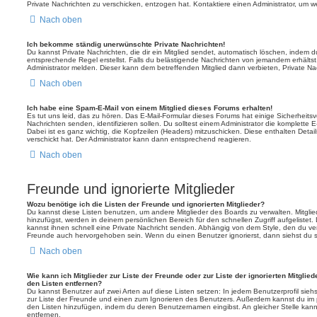
Private Nachrichten zu verschicken, entzogen hat. Kontaktiere einen Administrator, um we
Nach oben
Ich bekomme ständig unerwünschte Private Nachrichten!
Du kannst Private Nachrichten, die dir ein Mitglied sendet, automatisch löschen, indem 
entsprechende Regel erstellst. Falls du belästigende Nachrichten von jemandem erhälts
Administrator melden. Dieser kann dem betreffenden Mitglied dann verbieten, Private N
Nach oben
Ich habe eine Spam-E-Mail von einem Mitglied dieses Forums erhalten!
Es tut uns leid, das zu hören. Das E-Mail-Formular dieses Forums hat einige Sicherheits
Nachrichten senden, identifizieren sollen. Du solltest einem Administrator die komplette 
Dabei ist es ganz wichtig, die Kopfzeilen (Headers) mitzuschicken. Diese enthalten Detai
verschickt hat. Der Administrator kann dann entsprechend reagieren.
Nach oben
Freunde und ignorierte Mitglieder
Wozu benötige ich die Listen der Freunde und ignorierten Mitglieder?
Du kannst diese Listen benutzen, um andere Mitglieder des Boards zu verwalten. Mitglied
hinzufügst, werden in deinem persönlichen Bereich für den schnellen Zugriff aufgelistet.
kannst ihnen schnell eine Private Nachricht senden. Abhängig von dem Style, den du v
Freunde auch hervorgehoben sein. Wenn du einen Benutzer ignorierst, dann siehst du s
Nach oben
Wie kann ich Mitglieder zur Liste der Freunde oder zur Liste der ignorierten Mitglie
den Listen entfernen?
Du kannst Benutzer auf zwei Arten auf diese Listen setzen: In jedem Benutzerprofil sieh
zur Liste der Freunde und einen zum Ignorieren des Benutzers. Außerdem kannst du im p
den Listen hinzufügen, indem du deren Benutzernamen eingibst. An gleicher Stelle kann
entfernen.