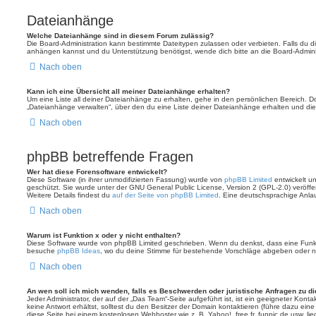
Dateianhänge
Welche Dateianhänge sind in diesem Forum zulässig?
Die Board-Administration kann bestimmte Dateitypen zulassen oder verbieten. Falls du dir
anhängen kannst und du Unterstützung benötigst, wende dich bitte an die Board-Adminis
Nach oben
Kann ich eine Übersicht all meiner Dateianhänge erhalten?
Um eine Liste all deiner Dateianhänge zu erhalten, gehe in den persönlichen Bereich. Dor
„Dateianhänge verwalten“, über den du eine Liste deiner Dateianhänge erhalten und die
Nach oben
phpBB betreffende Fragen
Wer hat diese Forensoftware entwickelt?
Diese Software (in ihrer unmodifizierten Fassung) wurde von
phpBB Limited
entwickelt und
geschützt. Sie wurde unter der GNU General Public License, Version 2 (GPL-2.0) veröffen
Weitere Details findest du
auf der Seite von phpBB Limited
. Eine deutschsprachige Anlauf
Nach oben
Warum ist Funktion x oder y nicht enthalten?
Diese Software wurde von phpBB Limited geschrieben. Wenn du denkst, dass eine Funkt
besuche
phpBB Ideas
, wo du deine Stimme für bestehende Vorschläge abgeben oder n
Nach oben
An wen soll ich mich wenden, falls es Beschwerden oder juristische Anfragen zu d
Jeder Administrator, der auf der „Das Team“-Seite aufgeführt ist, ist ein geeigneter Kon
keine Antwort erhältst, solltest du den Besitzer der Domain kontaktieren (führe dazu ein
diese Seite bei einem kostenlosen Webhoster wie z. B. Yahoo!, free.fr, funpic.de usw. l