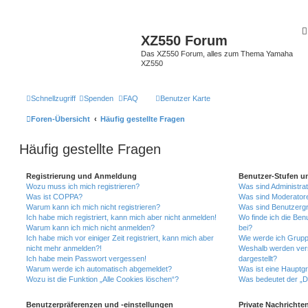
XZ550 Forum
Das XZ550 Forum, alles zum Thema Yamaha
XZ550
Schnellzugriff
Spenden
FAQ
Benutzer Karte
Foren-Übersicht
Häufig gestellte Fragen
Häufig gestellte Fragen
Registrierung und Anmeldung
Benutzer-Stufen u
Wozu muss ich mich registrieren?
Was sind Administra
Was ist COPPA?
Was sind Moderator
Warum kann ich mich nicht registrieren?
Was sind Benutzerg
Ich habe mich registriert, kann mich aber nicht anmelden!
Wo finde ich die Ben
Warum kann ich mich nicht anmelden?
bei?
Ich habe mich vor einiger Zeit registriert, kann mich aber
Wie werde ich Grupp
nicht mehr anmelden?!
Weshalb werden ver
Ich habe mein Passwort vergessen!
dargestellt?
Warum werde ich automatisch abgemeldet?
Was ist eine Hauptg
Wozu ist die Funktion „Alle Cookies löschen“?
Was bedeutet der „Da
Benutzerpräferenzen und -einstellungen
Private Nachrichte