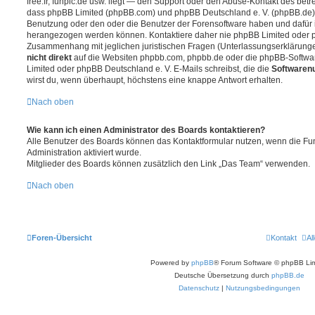
free.fr, funpic.de usw. liegt — den Support oder den Abuse-Kontakt des betr
dass phpBB Limited (phpBB.com) und phpBB Deutschland e. V. (phpBB.de
Benutzung oder den oder die Benutzer der Forensoftware haben und dafür 
herangezogen werden können. Kontaktiere daher nie phpBB Limited oder p
Zusammenhang mit jeglichen juristischen Fragen (Unterlassungserklärunge
nicht direkt
auf die Websiten phpbb.com, phpbb.de oder die phpBB-Softwar
Limited oder phpBB Deutschland e. V. E-Mails schreibst, die die
Softwarenu
wirst du, wenn überhaupt, höchstens eine knappe Antwort erhalten.
Nach oben
Wie kann ich einen Administrator des Boards kontaktieren?
Alle Benutzer des Boards können das Kontaktformular nutzen, wenn die Fun
Administration aktiviert wurde.
Mitglieder des Boards können zusätzlich den Link „Das Team“ verwenden.
Nach oben
Foren-Übersicht
Kontakt
Al
Powered by
phpBB
® Forum Software © phpBB Lim
Deutsche Übersetzung durch
phpBB.de
Datenschutz
|
Nutzungsbedingungen