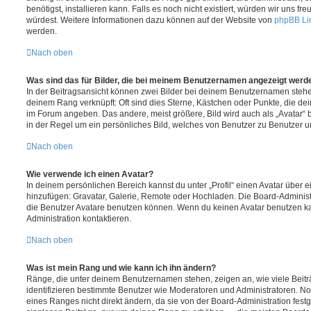
benötigst, installieren kann. Falls es noch nicht existiert, würden wir uns f
würdest. Weitere Informationen dazu können auf der Website von
phpBB Li
werden.
Nach oben
Was sind das für Bilder, die bei meinem Benutzernamen angezeigt werd
In der Beitragsansicht können zwei Bilder bei deinem Benutzernamen stehen.
deinem Rang verknüpft: Oft sind dies Sterne, Kästchen oder Punkte, die de
im Forum angeben. Das andere, meist größere, Bild wird auch als „Avatar“ b
in der Regel um ein persönliches Bild, welches von Benutzer zu Benutzer unt
Nach oben
Wie verwende ich einen Avatar?
In deinem persönlichen Bereich kannst du unter „Profil“ einen Avatar über 
hinzufügen: Gravatar, Galerie, Remote oder Hochladen. Die Board-Adminis
die Benutzer Avatare benutzen können. Wenn du keinen Avatar benutzen kan
Administration kontaktieren.
Nach oben
Was ist mein Rang und wie kann ich ihn ändern?
Ränge, die unter deinem Benutzernamen stehen, zeigen an, wie viele Beiträg
identifizieren bestimmte Benutzer wie Moderatoren und Administratoren. N
eines Ranges nicht direkt ändern, da sie von der Board-Administration festg