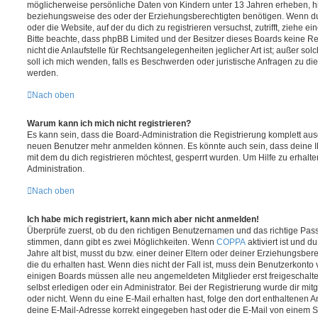
möglicherweise persönliche Daten von Kindern unter 13 Jahren erheben, h
beziehungsweise des oder der Erziehungsberechtigten benötigen. Wenn du di
oder die Website, auf der du dich zu registrieren versuchst, zutrifft, ziehe e
Bitte beachte, dass phpBB Limited und der Besitzer dieses Boards keine 
nicht die Anlaufstelle für Rechtsangelegenheiten jeglicher Art ist; außer so
soll ich mich wenden, falls es Beschwerden oder juristische Anfragen zu d
werden.
Nach oben
Warum kann ich mich nicht registrieren?
Es kann sein, dass die Board-Administration die Registrierung komplett ausg
neuen Benutzer mehr anmelden können. Es könnte auch sein, dass deine 
mit dem du dich registrieren möchtest, gesperrt wurden. Um Hilfe zu erhalt
Administration.
Nach oben
Ich habe mich registriert, kann mich aber nicht anmelden!
Überprüfe zuerst, ob du den richtigen Benutzernamen und das richtige Pa
stimmen, dann gibt es zwei Möglichkeiten. Wenn
COPPA
aktiviert ist und 
Jahre alt bist, musst du bzw. einer deiner Eltern oder deiner Erziehungsbe
die du erhalten hast. Wenn dies nicht der Fall ist, muss dein Benutzerkonto v
einigen Boards müssen alle neu angemeldeten Mitglieder erst freigeschalt
selbst erledigen oder ein Administrator. Bei der Registrierung wurde dir mitget
oder nicht. Wenn du eine E-Mail erhalten hast, folge den dort enthaltenen
deine E-Mail-Adresse korrekt eingegeben hast oder die E-Mail von einem S