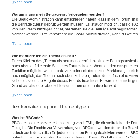
Nach oben
Warum muss mein Beitrag erst freigegeben werden?
Die Board-Administration kann entschieden haben, dass in dem Forum, in de
die Beiträge zuerst geprüft werden müssen. Es ist auch möglich, dass die A
von Benutzern hinzugefügt hat, bei denen sie die Beiträge erst begutachten
sichtbar werden. Bitte kontaktiere die Board-Administration, wenn du weiter
Nach oben
Wie markiere ich ein Thema als neu?
Durch Klicken des „Thema als neu markieren“-Links in der Beitragsansich
nach oben auf die erste Seite des Forums holen. Wenn du den entsprechende
Funktion möglicherweise deaktiviert oder seit der letzten Markierung ist nic
auch möglich, das Thema nach oben zu holen, indem du einfach eine Antwort
sicher, dass du die Regeln dieses Boards beachtest! Es wird meist nicht ge
Grund auf alte oder abgeschlossene Themen geantwortet wird.
Nach oben
Textformatierung und Thementypen
Was ist BBCode?
BBCode ist eine spezielle Umsetzung von HTML, die dir weitreichende For
Text gibt. Die Rechte zur Verwendung von BBCode werden durch die Board
jedoch auch durch dich für jeden einzelnen Beitrag deaktiviert werden. BB
aufgebaut, jedoch werden Tags von eckigen („[“ und „]“) statt spitzen („<“ 