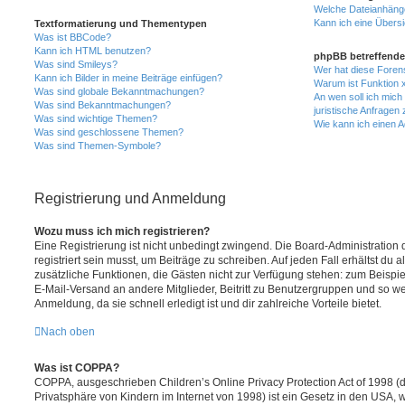
Welche Dateianhänge
Kann ich eine Übersi
Textformatierung und Thementypen
Was ist BBCode?
Kann ich HTML benutzen?
phpBB betreffende
Was sind Smileys?
Wer hat diese Foren
Kann ich Bilder in meine Beiträge einfügen?
Warum ist Funktion x
Was sind globale Bekanntmachungen?
An wen soll ich mic
Was sind Bekanntmachungen?
juristische Anfragen
Was sind wichtige Themen?
Wie kann ich einen A
Was sind geschlossene Themen?
Was sind Themen-Symbole?
Registrierung und Anmeldung
Wozu muss ich mich registrieren?
Eine Registrierung ist nicht unbedingt zwingend. Die Board-Administration
registriert sein musst, um Beiträge zu schreiben. Auf jeden Fall erhältst du als
zusätzliche Funktionen, die Gästen nicht zur Verfügung stehen: zum Beispiel
E-Mail-Versand an andere Mitglieder, Beitritt zu Benutzergruppen und so wei
Anmeldung, da sie schnell erledigt ist und dir zahlreiche Vorteile bietet.
Nach oben
Was ist COPPA?
COPPA, ausgeschrieben Children’s Online Privacy Protection Act of 1998 (
Privatsphäre von Kindern im Internet von 1998) ist ein Gesetz in den USA, w