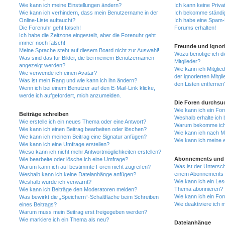
Wie kann ich meine Einstellungen ändern?
Ich kann keine Priva
Wie kann ich verhindern, dass mein Benutzername in der
Ich bekomme ständig
Online-Liste auftaucht?
Ich habe eine Spam-E
Die Forenuhr geht falsch!
Forums erhalten!
Ich habe die Zeitzone eingestellt, aber die Forenuhr geht
immer noch falsch!
Freunde und ignori
Meine Sprache steht auf diesem Board nicht zur Auswahl!
Wozu benötige ich di
Was sind das für Bilder, die bei meinem Benutzernamen
Mitglieder?
angezeigt werden?
Wie kann ich Mitglied
Wie verwende ich einen Avatar?
der ignorierten Mitg
Was ist mein Rang und wie kann ich ihn ändern?
den Listen entfernen
Wenn ich bei einem Benutzer auf den E-Mail-Link klicke,
werde ich aufgefordert, mich anzumelden.
Die Foren durchsu
Wie kann ich ein Fo
Beiträge schreiben
Weshalb erhalte ich 
Wie erstelle ich ein neues Thema oder eine Antwort?
Warum bekomme ich b
Wie kann ich einen Beitrag bearbeiten oder löschen?
Wie kann ich nach M
Wie kann ich meinem Beitrag eine Signatur anfügen?
Wie kann ich meine 
Wie kann ich eine Umfrage erstellen?
Wieso kann ich nicht mehr Antwortmöglichkeiten erstellen?
Abonnements und 
Wie bearbeite oder lösche ich eine Umfrage?
Was ist der Untersc
Warum kann ich auf bestimmte Foren nicht zugreifen?
einem Abonnements 
Weshalb kann ich keine Dateianhänge anfügen?
Wie kann ich ein Les
Weshalb wurde ich verwarnt?
Thema abonnieren?
Wie kann ich Beiträge den Moderatoren melden?
Wie kann ich ein Fo
Was bewirkt die „Speichern“-Schaltfläche beim Schreiben
Wie deaktiviere ich
eines Beitrags?
Warum muss mein Beitrag erst freigegeben werden?
Wie markiere ich ein Thema als neu?
Dateianhänge