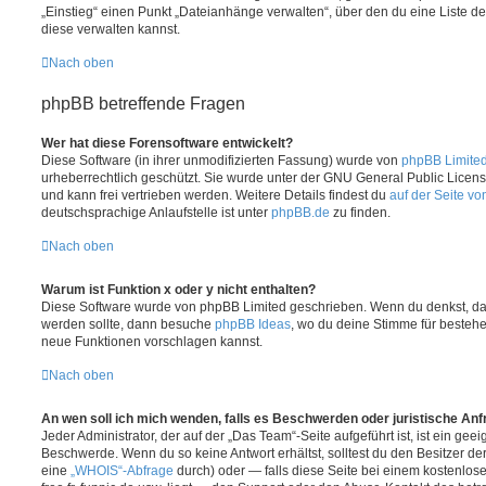
„Einstieg“ einen Punkt „Dateianhänge verwalten“, über den du eine Liste d
diese verwalten kannst.
Nach oben
phpBB betreffende Fragen
Wer hat diese Forensoftware entwickelt?
Diese Software (in ihrer unmodifizierten Fassung) wurde von
phpBB Limite
urheberrechtlich geschützt. Sie wurde unter der GNU General Public License
und kann frei vertrieben werden. Weitere Details findest du
auf der Seite v
deutschsprachige Anlaufstelle ist unter
phpBB.de
zu finden.
Nach oben
Warum ist Funktion x oder y nicht enthalten?
Diese Software wurde von phpBB Limited geschrieben. Wenn du denkst, das
werden sollte, dann besuche
phpBB Ideas
, wo du deine Stimme für beste
neue Funktionen vorschlagen kannst.
Nach oben
An wen soll ich mich wenden, falls es Beschwerden oder juristische An
Jeder Administrator, der auf der „Das Team“-Seite aufgeführt ist, ist ein geei
Beschwerde. Wenn du so keine Antwort erhältst, solltest du den Besitzer de
eine
„WHOIS“-Abfrage
durch) oder — falls diese Seite bei einem kostenlos