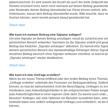
gekennzeichnet. Es wird sowohl die Anzahl als auch der letzte Zeitpunkt d
Hinweis erscheint nicht, wenn noch niemand auf deinen Beitrag geantwortet
oder Moderator deinen Beitrag überarbeitet hat. Diese können jedoch, falls s
hinterlassen, warum dein Beitrag überarbeitet wurde. Bitte beachte, dass n
löschen können, wenn bereits jemand darauf geantwortet hat.
Nach oben
Wie kann ich meinem Beitrag eine Signatur anfügen?
Um eine Signatur an deinen Beitrag anzufügen, musst du zunächst eine sol
persönlichen Bereich entwerfen. Nachdem du die Signatur erstellt und gesp
Beitrag das Kästchen „Signatur anhängen“ aktivieren. Du kannst eine Signa
deinem persönlichen Bereich das standardmäßige Anhängen deiner Signatu
einzelnen Beitrag dennoch ohne Signatur verfassen möchtest, so kannst du 
„Signatur anhängen“ wieder deaktivieren.
Nach oben
Wie kann ich eine Umfrage erstellen?
Wenn du ein neues Thema eröffnest oder den ersten Beitrag eines Themas be
„Umfrage erstellen“ unterhalb des Formulars zur Beitragserstellung. Solltes
können, so hast du wahrscheinlich nicht die Berechtigung, Umfragen zu erste
mindestens zwei Antwortmöglichkeiten in die entsprechenden Felder eingeb
jede Antwortmöglichkeit in einer eigenen Zeile steht. Du kannst auch unter
Benutzer“ festlegen, wie viele Optionen ein Benutzer auswählen kann, welche
bedeutet dabei eine zeitlich unbegrenzte Umfrage) und schließlich, ob die
können.