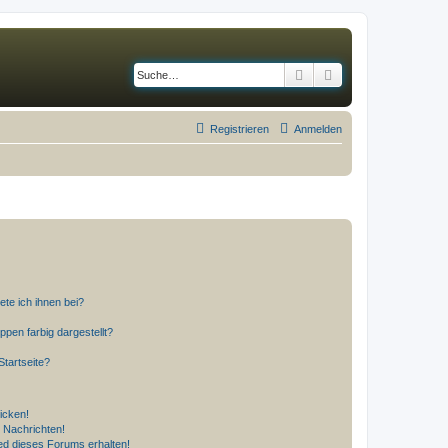
Suche
Erweiterte Suche
Registrieren
Anmelden
ete ich ihnen bei?
en farbig dargestellt?
tartseite?
icken!
 Nachrichten!
ed dieses Forums erhalten!