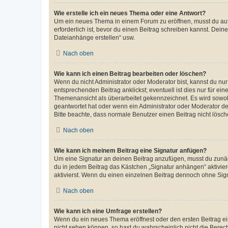
Wie erstelle ich ein neues Thema oder eine Antwort?
Um ein neues Thema in einem Forum zu eröffnen, musst du auf 
erforderlich ist, bevor du einen Beitrag schreiben kannst. Dein
Dateianhänge erstellen“ usw.
Nach oben
Wie kann ich einen Beitrag bearbeiten oder löschen?
Wenn du nicht Administrator oder Moderator bist, kannst du nu
entsprechenden Beitrag anklickst; eventuell ist dies nur für e
Themenansicht als überarbeitet gekennzeichnet. Es wird sowohl
geantwortet hat oder wenn ein Administrator oder Moderator dein
Bitte beachte, dass normale Benutzer einen Beitrag nicht lösc
Nach oben
Wie kann ich meinem Beitrag eine Signatur anfügen?
Um eine Signatur an deinen Beitrag anzufügen, musst du zunäch
du in jedem Beitrag das Kästchen „Signatur anhängen“ aktivi
aktivierst. Wenn du einen einzelnen Beitrag dennoch ohne Sign
Nach oben
Wie kann ich eine Umfrage erstellen?
Wenn du ein neues Thema eröffnest oder den ersten Beitrag eine
nicht sehen können, so hast du wahrscheinlich nicht die Berec