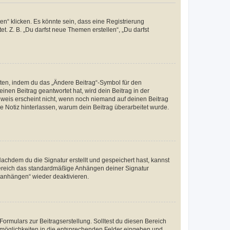
n“ klicken. Es könnte sein, dass eine Registrierung
t. Z. B. „Du darfst neue Themen erstellen“, „Du darfst
iten, indem du das „Ändere Beitrag“-Symbol für den
inen Beitrag geantwortet hat, wird dein Beitrag in der
nweis erscheint nicht, wenn noch niemand auf deinen Beitrag
ne Notiz hinterlassen, warum dein Beitrag überarbeitet wurde.
chdem du die Signatur erstellt und gespeichert hast, kannst
Bereich das standardmäßige Anhängen deiner Signatur
r anhängen“ wieder deaktivieren.
ormulars zur Beitragserstellung. Solltest du diesen Bereich
rtmöglichkeiten in die entsprechenden Felder eingeben und