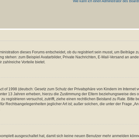
Wie kann ich einen Administrator des Board
istration dieses Forums entscheidet, ob du registriert sein musst, um Beiträge zu s
ung stehen: zum Beispiel Avatarbilder, Private Nachrichten, E-Mail-Versand an ander
 zahlreiche Vorteile bietet.
t of 1998 (deutsch: Gesetz zum Schutz der Privatsphäre von Kindern im Internet vo
unter 13 Jahren erheben, hierzu die Zustimmung der Eltern beziehungsweise des o
h zu registrieren versuchst, zutrifft, ziehe einen rechtlichen Beistand zu Rate. Bit
für Rechtsangelegenheiten jeglicher Art ist; außer solchen, die unter der Frage „
.
g komplett ausgeschaltet hat, damit sich keine neuen Benutzer mehr anmelden könn