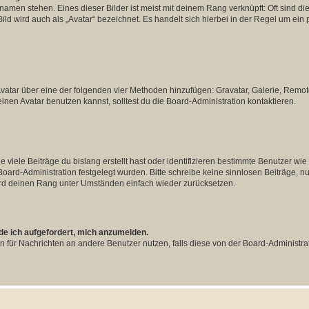
amen stehen. Eines dieser Bilder ist meist mit deinem Rang verknüpft: Oft sind di
ld wird auch als „Avatar“ bezeichnet. Es handelt sich hierbei in der Regel um ein
 Avatar über eine der folgenden vier Methoden hinzufügen: Gravatar, Galerie, Rem
en Avatar benutzen kannst, solltest du die Board-Administration kontaktieren.
viele Beiträge du bislang erstellt hast oder identifizieren bestimmte Benutzer w
 Board-Administration festgelegt wurden. Bitte schreibe keine sinnlosen Beiträge
wird deinen Rang unter Umständen einfach wieder zurücksetzen.
rde ich aufgefordert, mich anzumelden.
ion für Nachrichten an andere Benutzer nutzen, falls diese von der Board-Administ