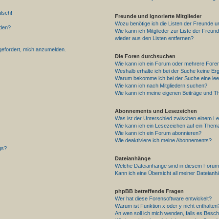
alsch!
Freunde und ignorierte Mitglieder
Wozu benötige ich die Listen der Freunde un
rden?
Wie kann ich Mitglieder zur Liste der Freund
wieder aus den Listen entfernen?
fgefordert, mich anzumelden.
Die Foren durchsuchen
Wie kann ich ein Forum oder mehrere For
Weshalb erhalte ich bei der Suche keine Er
Warum bekomme ich bei der Suche eine lee
Wie kann ich nach Mitgliedern suchen?
Wie kann ich meine eigenen Beiträge und T
Abonnements und Lesezeichen
Was ist der Unterschied zwischen einem L
Wie kann ich ein Lesezeichen auf ein Them
Wie kann ich ein Forum abonnieren?
Wie deaktiviere ich meine Abonnements?
gs?
Dateianhänge
Welche Dateianhänge sind in diesem Forum
Kann ich eine Übersicht all meiner Dateian
phpBB betreffende Fragen
Wer hat diese Forensoftware entwickelt?
Warum ist Funktion x oder y nicht enthalten
An wen soll ich mich wenden, falls es Besc