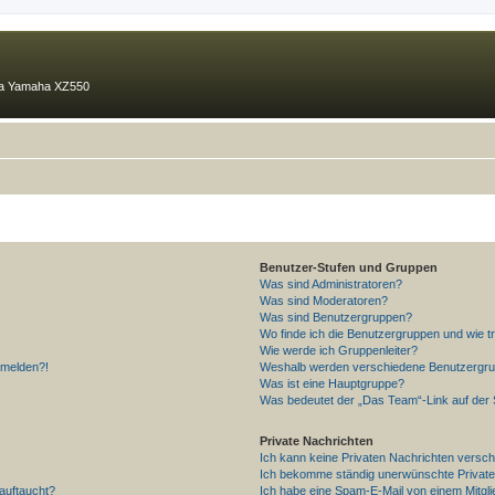
ma Yamaha XZ550
Benutzer-Stufen und Gruppen
Was sind Administratoren?
Was sind Moderatoren?
Was sind Benutzergruppen?
Wo finde ich die Benutzergruppen und wie tr
Wie werde ich Gruppenleiter?
anmelden?!
Weshalb werden verschiedene Benutzergrupp
Was ist eine Hauptgruppe?
Was bedeutet der „Das Team“-Link auf der S
Private Nachrichten
Ich kann keine Privaten Nachrichten versch
Ich bekomme ständig unerwünschte Private
auftaucht?
Ich habe eine Spam-E-Mail von einem Mitgli