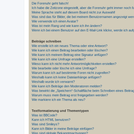
Die Forenuhr geht falsch!
Ich habe die Zeitzone eingestellt, aber die Forenuhr geht immer noch f
Meine Sprache steht auf diesem Board nicht zur Auswahl!
Was sind das für Bilder, die bei meinem Benutzernamen angezeigt we
Wie verwende ich einen Avatar?
Was ist mein Rang und wie kann ich ihn ändern?
Wenn ich bei einem Benutzer auf den E-Mail-Link klicke, werde ich au
Beiträge schreiben
Wie erstelle ich ein neues Thema oder eine Antwort?
Wie kann ich einen Beitrag bearbeiten oder löschen?
Wie kann ich meinem Beitrag eine Signatur anfügen?
Wie kann ich eine Umfrage erstellen?
Wieso kann ich nicht mehr Antwortmöglichkeiten erstellen?
Wie bearbeite oder lösche ich eine Umfrage?
Warum kann ich auf bestimmte Foren nicht zugreifen?
Weshalb kann ich keine Dateianhänge anfügen?
Weshalb wurde ich verwarnt?
Wie kann ich Beiträge den Moderatoren melden?
Was bewirkt die „Speichern“-Schaltfläche beim Schreiben eines Beitra
Warum muss mein Beitrag erst freigegeben werden?
Wie markiere ich ein Thema als neu?
Textformatierung und Thementypen
Was ist BBCode?
Kann ich HTML benutzen?
Was sind Smileys?
Kann ich Bilder in meine Beiträge einfügen?
Was sind globale Bekanntmachungen?