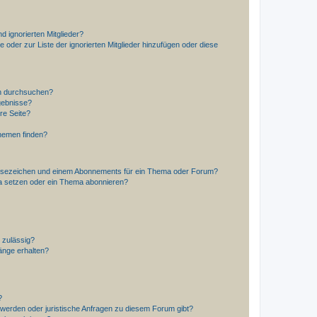
d ignorierten Mitglieder?
e oder zur Liste der ignorierten Mitglieder hinzufügen oder diese
en durchsuchen?
gebnisse?
re Seite?
hemen finden?
esezeichen und einem Abonnements für ein Thema oder Forum?
a setzen oder ein Thema abonnieren?
 zulässig?
hänge erhalten?
?
hwerden oder juristische Anfragen zu diesem Forum gibt?