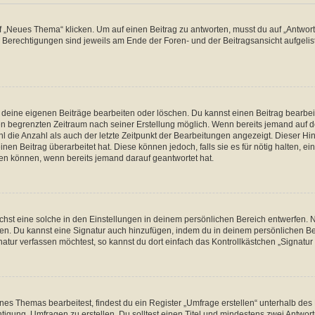
„Neues Thema“ klicken. Um auf einen Beitrag zu antworten, musst du auf „Antworte
e Berechtigungen sind jeweils am Ende der Foren- und der Beitragsansicht aufgeliste
r deine eigenen Beiträge bearbeiten oder löschen. Du kannst einen Beitrag bearbe
inen begrenzten Zeitraum nach seiner Erstellung möglich. Wenn bereits jemand auf de
 die Anzahl als auch der letzte Zeitpunkt der Bearbeitungen angezeigt. Dieser Hi
en Beitrag überarbeitet hat. Diese können jedoch, falls sie es für nötig halten, ei
hen können, wenn bereits jemand darauf geantwortet hat.
st eine solche in den Einstellungen in deinem persönlichen Bereich entwerfen. Na
eren. Du kannst eine Signatur auch hinzufügen, indem du in deinem persönlichen 
atur verfassen möchtest, so kannst du dort einfach das Kontrollkästchen „Signatu
s Themas bearbeitest, findest du ein Register „Umfrage erstellen“ unterhalb des F
htigung, Umfragen zu erstellen. Du solltest einen Titel und mindestens zwei Antwo