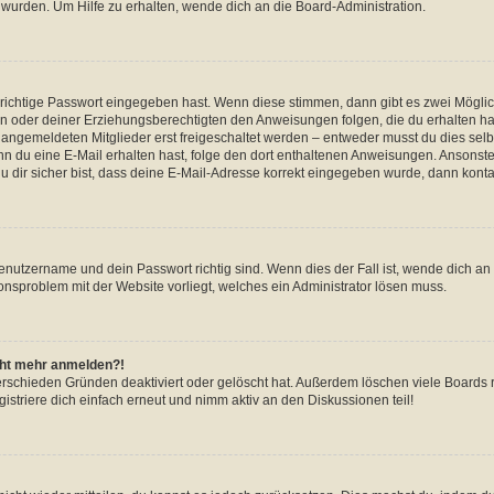
 wurden. Um Hilfe zu erhalten, wende dich an die Board-Administration.
 richtige Passwort eingegeben hast. Wenn diese stimmen, dann gibt es zwei Mögl
tern oder deiner Erziehungsberechtigten den Anweisungen folgen, die du erhalten ha
u angemeldeten Mitglieder erst freigeschaltet werden – entweder musst du dies selbs
. Wenn du eine E-Mail erhalten hast, folge den dort enthaltenen Anweisungen. Ansons
 dir sicher bist, dass deine E-Mail-Adresse korrekt eingegeben wurde, dann kontak
Benutzername und dein Passwort richtig sind. Wenn dies der Fall ist, wende dich a
ionsproblem mit der Website vorliegt, welches ein Administrator lösen muss.
icht mehr anmelden?!
erschieden Gründen deaktiviert oder gelöscht hat. Außerdem löschen viele Boards r
triere dich einfach erneut und nimm aktiv an den Diskussionen teil!