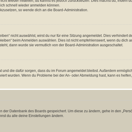
 nicht wieder mitteilen, du kannst es jedoch zurücksetzen. Dies machst du, indem 
 dich schnell wieder anmelden können.
ückzusetzen, so wende dich an die Board-Administration.
en“ nicht auswählst, wirst du nur für eine Sitzung angemeldet. Dies verhindert 
leiben“ beim Anmelden auswählen. Dies ist nicht empfehlenswert, wenn du dich an
 steht, dann wurde sie vermutlich von der Board-Administration ausgeschaltet.
 hat und die dafür sorgen, dass du im Forum angemeldet bleibst. Außerdem ermögli
tiviert wurden. Wenn du Probleme bei der An- oder Abmeldung hast, kann es helfen
n in der Datenbank des Boards gespeichert. Um diese zu ändern, gehe in den „Persö
nst du alle deine Einstellungen ändern.