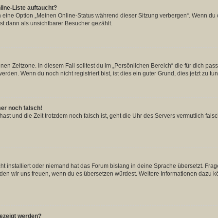
ine-Liste auftaucht?
n eine Option „Meinen Online-Status während dieser Sitzung verbergen“. Wenn du d
st dann als unsichtbarer Besucher gezählt.
en Zeitzone. In diesem Fall solltest du im „Persönlichen Bereich“ die für dich passe
den. Wenn du noch nicht registriert bist, ist dies ein guter Grund, dies jetzt zu tun
mer noch falsch!
t hast und die Zeit trotzdem noch falsch ist, geht die Uhr des Servers vermutlich fal
t installiert oder niemand hat das Forum bislang in deine Sprache übersetzt. Frag
, würden wir uns freuen, wenn du es übersetzen würdest. Weitere Informationen dazu
gezeigt werden?