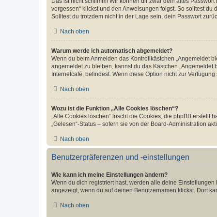
Das ist nicht schlimm! Wir können dir zwar dein altes Passwort
vergessen“ klickst und den Anweisungen folgst. So solltest du
Solltest du trotzdem nicht in der Lage sein, dein Passwort zur
Nach oben
Warum werde ich automatisch abgemeldet?
Wenn du beim Anmelden das Kontrollkästchen „Angemeldet bleib
angemeldet zu bleiben, kannst du das Kästchen „Angemeldet b
Internetcafé, befindest. Wenn diese Option nicht zur Verfügung
Nach oben
Wozu ist die Funktion „Alle Cookies löschen“?
„Alle Cookies löschen“ löscht die Cookies, die phpBB erstellt
„Gelesen“-Status – sofern sie von der Board-Administration ak
Nach oben
Benutzerpräferenzen und -einstellungen
Wie kann ich meine Einstellungen ändern?
Wenn du dich registriert hast, werden alle deine Einstellunge
angezeigt, wenn du auf deinen Benutzernamen klickst. Dort kan
Nach oben