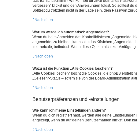
Das ist nicht schlimm! Wir können dir zwar dein altes Passwort
vergessen“ klickst und den Anweisungen folgst. So solltest du
Solltest du trotzdem nicht in der Lage sein, dein Passwort zur
Nach oben
Warum werde ich automatisch abgemeldet?
Wenn du beim Anmelden das Kontrollkästchen „Angemeldet bleib
angemeldet zu bleiben, kannst du das Kästchen „Angemeldet b
Internetcafé, befindest. Wenn diese Option nicht zur Verfügung
Nach oben
Wozu ist die Funktion „Alle Cookies löschen“?
„Alle Cookies löschen“ löscht die Cookies, die phpBB erstellt
„Gelesen“-Status – sofern sie von der Board-Administration ak
Nach oben
Benutzerpräferenzen und -einstellungen
Wie kann ich meine Einstellungen ändern?
Wenn du dich registriert hast, werden alle deine Einstellunge
angezeigt, wenn du auf deinen Benutzernamen klickst. Dort kan
Nach oben