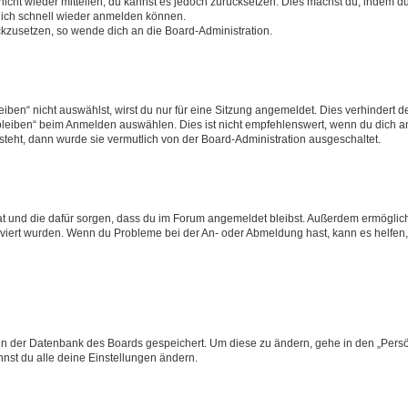
 nicht wieder mitteilen, du kannst es jedoch zurücksetzen. Dies machst du, indem 
 dich schnell wieder anmelden können.
ückzusetzen, so wende dich an die Board-Administration.
en“ nicht auswählst, wirst du nur für eine Sitzung angemeldet. Dies verhindert 
leiben“ beim Anmelden auswählen. Dies ist nicht empfehlenswert, wenn du dich an
 steht, dann wurde sie vermutlich von der Board-Administration ausgeschaltet.
 hat und die dafür sorgen, dass du im Forum angemeldet bleibst. Außerdem ermögli
tiviert wurden. Wenn du Probleme bei der An- oder Abmeldung hast, kann es helfen
n in der Datenbank des Boards gespeichert. Um diese zu ändern, gehe in den „Persö
nst du alle deine Einstellungen ändern.