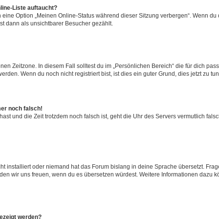
ine-Liste auftaucht?
n eine Option „Meinen Online-Status während dieser Sitzung verbergen“. Wenn du d
st dann als unsichtbarer Besucher gezählt.
en Zeitzone. In diesem Fall solltest du im „Persönlichen Bereich“ die für dich passe
den. Wenn du noch nicht registriert bist, ist dies ein guter Grund, dies jetzt zu tun
mer noch falsch!
t hast und die Zeit trotzdem noch falsch ist, geht die Uhr des Servers vermutlich fal
t installiert oder niemand hat das Forum bislang in deine Sprache übersetzt. Frag
, würden wir uns freuen, wenn du es übersetzen würdest. Weitere Informationen dazu
gezeigt werden?