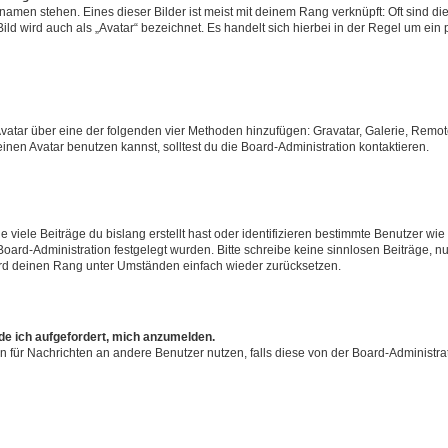
amen stehen. Eines dieser Bilder ist meist mit deinem Rang verknüpft: Oft sind di
ld wird auch als „Avatar“ bezeichnet. Es handelt sich hierbei in der Regel um ein
 Avatar über eine der folgenden vier Methoden hinzufügen: Gravatar, Galerie, Rem
en Avatar benutzen kannst, solltest du die Board-Administration kontaktieren.
viele Beiträge du bislang erstellt hast oder identifizieren bestimmte Benutzer w
 Board-Administration festgelegt wurden. Bitte schreibe keine sinnlosen Beiträge
wird deinen Rang unter Umständen einfach wieder zurücksetzen.
rde ich aufgefordert, mich anzumelden.
ion für Nachrichten an andere Benutzer nutzen, falls diese von der Board-Administ