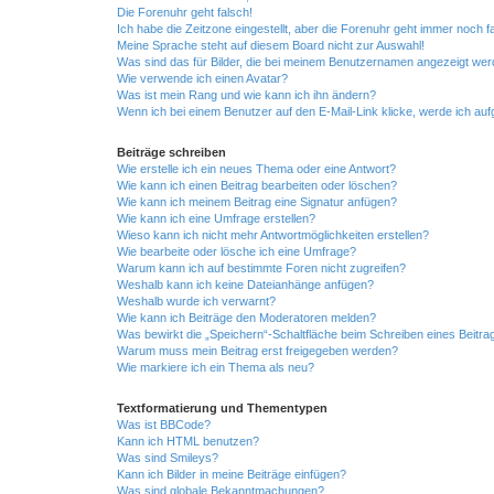
Die Forenuhr geht falsch!
Ich habe die Zeitzone eingestellt, aber die Forenuhr geht immer noch f
Meine Sprache steht auf diesem Board nicht zur Auswahl!
Was sind das für Bilder, die bei meinem Benutzernamen angezeigt we
Wie verwende ich einen Avatar?
Was ist mein Rang und wie kann ich ihn ändern?
Wenn ich bei einem Benutzer auf den E-Mail-Link klicke, werde ich au
Beiträge schreiben
Wie erstelle ich ein neues Thema oder eine Antwort?
Wie kann ich einen Beitrag bearbeiten oder löschen?
Wie kann ich meinem Beitrag eine Signatur anfügen?
Wie kann ich eine Umfrage erstellen?
Wieso kann ich nicht mehr Antwortmöglichkeiten erstellen?
Wie bearbeite oder lösche ich eine Umfrage?
Warum kann ich auf bestimmte Foren nicht zugreifen?
Weshalb kann ich keine Dateianhänge anfügen?
Weshalb wurde ich verwarnt?
Wie kann ich Beiträge den Moderatoren melden?
Was bewirkt die „Speichern“-Schaltfläche beim Schreiben eines Beitra
Warum muss mein Beitrag erst freigegeben werden?
Wie markiere ich ein Thema als neu?
Textformatierung und Thementypen
Was ist BBCode?
Kann ich HTML benutzen?
Was sind Smileys?
Kann ich Bilder in meine Beiträge einfügen?
Was sind globale Bekanntmachungen?