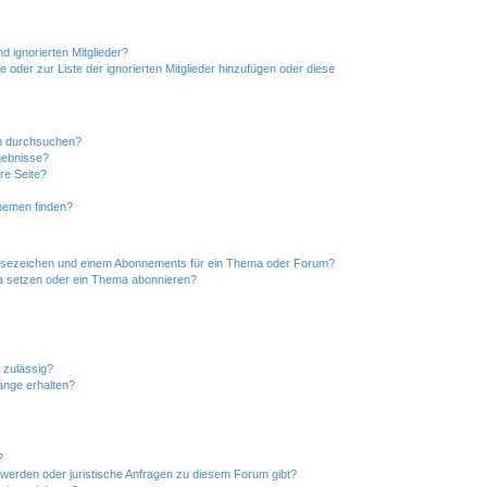
d ignorierten Mitglieder?
e oder zur Liste der ignorierten Mitglieder hinzufügen oder diese
en durchsuchen?
gebnisse?
re Seite?
hemen finden?
esezeichen und einem Abonnements für ein Thema oder Forum?
a setzen oder ein Thema abonnieren?
 zulässig?
hänge erhalten?
?
hwerden oder juristische Anfragen zu diesem Forum gibt?