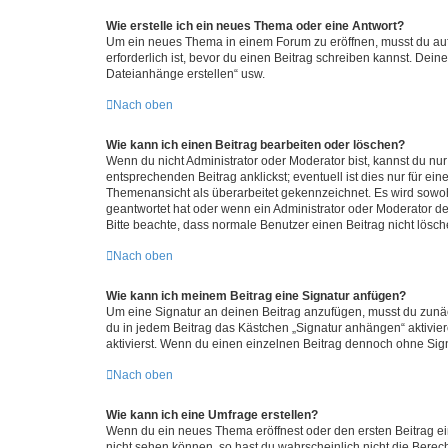
Wie erstelle ich ein neues Thema oder eine Antwort?
Um ein neues Thema in einem Forum zu eröffnen, musst du auf 
erforderlich ist, bevor du einen Beitrag schreiben kannst. Dein
Dateianhänge erstellen“ usw.
Nach oben
Wie kann ich einen Beitrag bearbeiten oder löschen?
Wenn du nicht Administrator oder Moderator bist, kannst du nu
entsprechenden Beitrag anklickst; eventuell ist dies nur für e
Themenansicht als überarbeitet gekennzeichnet. Es wird sowohl
geantwortet hat oder wenn ein Administrator oder Moderator dein
Bitte beachte, dass normale Benutzer einen Beitrag nicht lösc
Nach oben
Wie kann ich meinem Beitrag eine Signatur anfügen?
Um eine Signatur an deinen Beitrag anzufügen, musst du zunäch
du in jedem Beitrag das Kästchen „Signatur anhängen“ aktivi
aktivierst. Wenn du einen einzelnen Beitrag dennoch ohne Sign
Nach oben
Wie kann ich eine Umfrage erstellen?
Wenn du ein neues Thema eröffnest oder den ersten Beitrag eine
nicht sehen können, so hast du wahrscheinlich nicht die Berec