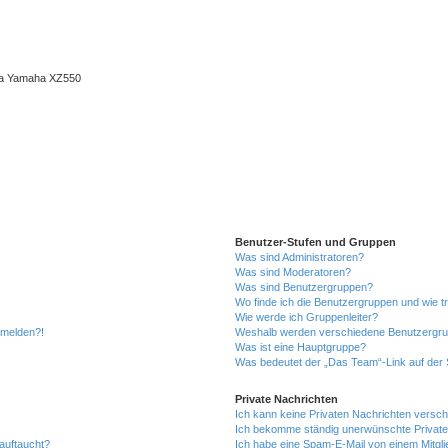
ma Yamaha XZ550
Benutzer-Stufen und Gruppen
Was sind Administratoren?
Was sind Moderatoren?
Was sind Benutzergruppen?
Wo finde ich die Benutzergruppen und wie tr
Wie werde ich Gruppenleiter?
anmelden?!
Weshalb werden verschiedene Benutzergrupp
Was ist eine Hauptgruppe?
Was bedeutet der „Das Team“-Link auf der S
Private Nachrichten
Ich kann keine Privaten Nachrichten versch
Ich bekomme ständig unerwünschte Private
auftaucht?
Ich habe eine Spam-E-Mail von einem Mitgli