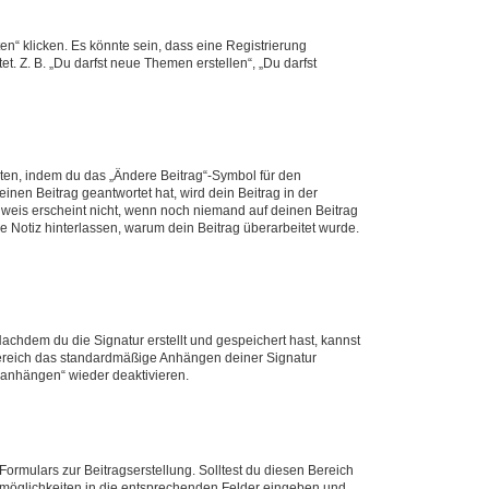
n“ klicken. Es könnte sein, dass eine Registrierung
t. Z. B. „Du darfst neue Themen erstellen“, „Du darfst
iten, indem du das „Ändere Beitrag“-Symbol für den
inen Beitrag geantwortet hat, wird dein Beitrag in der
nweis erscheint nicht, wenn noch niemand auf deinen Beitrag
ne Notiz hinterlassen, warum dein Beitrag überarbeitet wurde.
chdem du die Signatur erstellt und gespeichert hast, kannst
Bereich das standardmäßige Anhängen deiner Signatur
r anhängen“ wieder deaktivieren.
ormulars zur Beitragserstellung. Solltest du diesen Bereich
rtmöglichkeiten in die entsprechenden Felder eingeben und