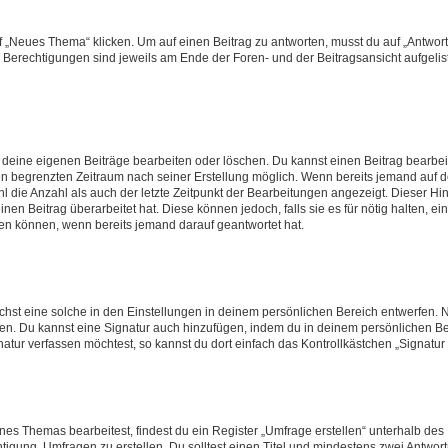
„Neues Thema“ klicken. Um auf einen Beitrag zu antworten, musst du auf „Antworte
e Berechtigungen sind jeweils am Ende der Foren- und der Beitragsansicht aufgeliste
r deine eigenen Beiträge bearbeiten oder löschen. Du kannst einen Beitrag bearbe
inen begrenzten Zeitraum nach seiner Erstellung möglich. Wenn bereits jemand auf de
 die Anzahl als auch der letzte Zeitpunkt der Bearbeitungen angezeigt. Dieser Hi
en Beitrag überarbeitet hat. Diese können jedoch, falls sie es für nötig halten, ei
hen können, wenn bereits jemand darauf geantwortet hat.
st eine solche in den Einstellungen in deinem persönlichen Bereich entwerfen. Na
eren. Du kannst eine Signatur auch hinzufügen, indem du in deinem persönlichen 
atur verfassen möchtest, so kannst du dort einfach das Kontrollkästchen „Signatu
s Themas bearbeitest, findest du ein Register „Umfrage erstellen“ unterhalb des F
htigung, Umfragen zu erstellen. Du solltest einen Titel und mindestens zwei Antwo