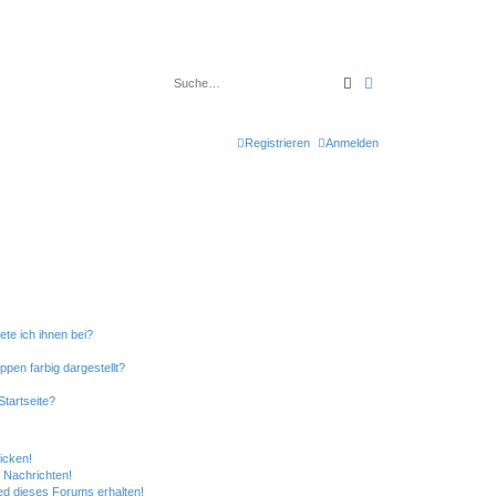
Suche
Erweiterte Suche
Registrieren
Anmelden
ete ich ihnen bei?
en farbig dargestellt?
tartseite?
icken!
 Nachrichten!
ed dieses Forums erhalten!