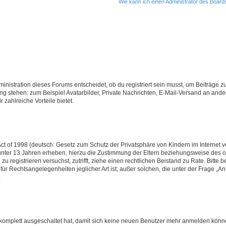
Wie kann ich einen Administrator des Board
istration dieses Forums entscheidet, ob du registriert sein musst, um Beiträge zu s
ung stehen: zum Beispiel Avatarbilder, Private Nachrichten, E-Mail-Versand an ander
 zahlreiche Vorteile bietet.
t of 1998 (deutsch: Gesetz zum Schutz der Privatsphäre von Kindern im Internet vo
unter 13 Jahren erheben, hierzu die Zustimmung der Eltern beziehungsweise des o
h zu registrieren versuchst, zutrifft, ziehe einen rechtlichen Beistand zu Rate. Bit
für Rechtsangelegenheiten jeglicher Art ist; außer solchen, die unter der Frage „
.
g komplett ausgeschaltet hat, damit sich keine neuen Benutzer mehr anmelden könn