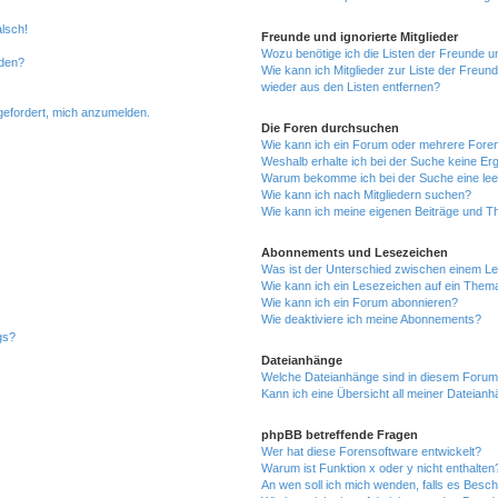
alsch!
Freunde und ignorierte Mitglieder
Wozu benötige ich die Listen der Freunde un
rden?
Wie kann ich Mitglieder zur Liste der Freund
wieder aus den Listen entfernen?
fgefordert, mich anzumelden.
Die Foren durchsuchen
Wie kann ich ein Forum oder mehrere For
Weshalb erhalte ich bei der Suche keine Er
Warum bekomme ich bei der Suche eine lee
Wie kann ich nach Mitgliedern suchen?
Wie kann ich meine eigenen Beiträge und T
Abonnements und Lesezeichen
Was ist der Unterschied zwischen einem L
Wie kann ich ein Lesezeichen auf ein Them
Wie kann ich ein Forum abonnieren?
Wie deaktiviere ich meine Abonnements?
gs?
Dateianhänge
Welche Dateianhänge sind in diesem Forum
Kann ich eine Übersicht all meiner Dateian
phpBB betreffende Fragen
Wer hat diese Forensoftware entwickelt?
Warum ist Funktion x oder y nicht enthalten
An wen soll ich mich wenden, falls es Besc