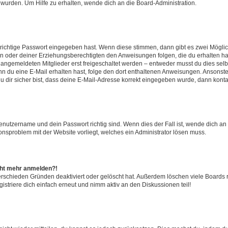
 wurden. Um Hilfe zu erhalten, wende dich an die Board-Administration.
 richtige Passwort eingegeben hast. Wenn diese stimmen, dann gibt es zwei Mögl
tern oder deiner Erziehungsberechtigten den Anweisungen folgen, die du erhalten ha
u angemeldeten Mitglieder erst freigeschaltet werden – entweder musst du dies selbs
. Wenn du eine E-Mail erhalten hast, folge den dort enthaltenen Anweisungen. Ansons
 dir sicher bist, dass deine E-Mail-Adresse korrekt eingegeben wurde, dann kontak
Benutzername und dein Passwort richtig sind. Wenn dies der Fall ist, wende dich a
ionsproblem mit der Website vorliegt, welches ein Administrator lösen muss.
icht mehr anmelden?!
erschieden Gründen deaktiviert oder gelöscht hat. Außerdem löschen viele Boards r
triere dich einfach erneut und nimm aktiv an den Diskussionen teil!